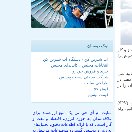
لینک دوستان
ز و كار
خویش را
آب شیرین کن - دستگاه آب شیرین کن
انتخابات مجلس ، کاندیدای مجلس
خرید و فروش خودرو
یید نمی
شرکت صنعتی سخت پوشش
هند. در
طراحی سایت
ن را در
فیش حج
قیمت بیسیم
بر اساس این گزارش، پس از این كه آمریكا از برجام خارج شد، ایران و اروپا جهت راه اندازی یك كانال ساز و كار مالی بین ایران و اروپا (SPV)
نویه
راه
سایت ام آی جی تی یک منبع ارزشمند برای
علاقه‌مندان به حوزه انرژی، اقتصاد و نفت و
گاز است، که با ارائه اطلاعات دقیق، تحلیل‌های
به روز و پوشش گسترده موضوعات مرتبط، به