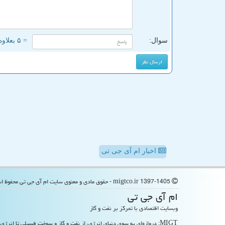
سوال:
= ۵ بعلاوه ۴
اخبار ام آی جی تی
migtco.ir 1397-1405 - حقوق مادی و معنوی سایت ام آی جی تی محفوظ است
ام آی جی تی
وبسایت اقتصادی با تمرکز بر نفت و گاز
MIGT: دروازه‌ای به سوی دنیای انرژی، از نفت و گاز و سوخت فسیلی تا انرژی