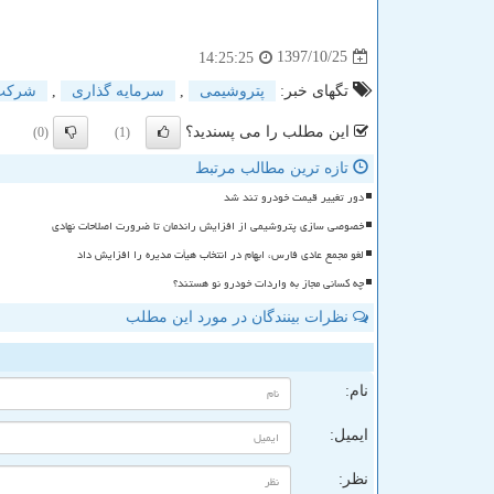
1397/10/25
14:25:25
تگهای خبر:
پتروشیمی
,
سرمایه گذاری
,
شركت
این مطلب را می پسندید؟
(0)
(1)
تازه ترین مطالب مرتبط
دور تغییر قیمت خودرو تند شد
خصوصی سازی پتروشیمی از افزایش راندمان تا ضرورت اصلاحات نهادی
لغو مجمع عادی فارس، ابهام در انتخاب هیأت مدیره را افزایش داد
چه کسانی مجاز به واردات خودرو نو هستند؟
نظرات بینندگان در مورد این مطلب
ن
نام:
ایمیل:
نظر: