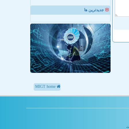
جدیدترین ها
MIGT home
یت