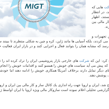
ت
هایی كه
 در انتظار
تند، اظهار
ر مالی بین
 تجهیزات و
 كردند، بلكه آسیایی ها مانند ژاپن، كره و چین به شكلی منتظرند تا ببینند سا
د كه مشابه همان را بتوانند فعال و اجرایی كنند و در بازار ایران فعالیت 
كرد: این كه
شركت
های خارجی بازار پتروشیمی ایران را ترك كرده اند را تا
جه ای كه پیش می آید سیاست های خویش را همسو كنند و اقدامات خویش را انجام د
 دیگر تمایل دارند برخلاف آمریكا همكاری خویش را ادامه دهند اما خودشا
د، پوشش دهند.
گزارشی تحلیلی اعلام نموده است سازوكار مالی ویژه اروپا با ایران اواسط ژا