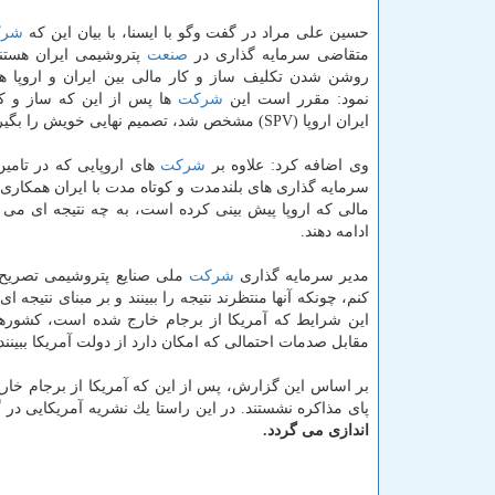
حسین علی مراد در گفت وگو با ایسنا، با بیان این كه
شرك
متقاضی سرمایه گذاری در
صنعت
پتروشیمی ایران هستند،
روشن شدن تكلیف ساز و كار مالی بین ایران و اروپا هس
نمود: مقرر است این
شركت
ها پس از این كه ساز و كا
ایران اروپا (SPV) مشخص شد، تصمیم نهایی خویش را بگیرند.
وی اضافه كرد: علاوه بر
شركت
های اروپایی كه در تامین
سرمایه گذاری های بلندمدت و كوتاه مدت با ایران همكاری می
مالی كه اروپا پیش بینی كرده است، به چه نتیجه ای می رس
ادامه دهند.
مدیر سرمایه گذاری
شركت
ملی صنایع پتروشیمی تصریح 
كنم، چونكه آنها منتظرند نتیجه را ببینند و بر مبنای نتی
این شرایط كه آمریكا از برجام خارج شده است، كشورهای
مقابل صدمات احتمالی كه امكان دارد از دولت آمریكا ببینن
پای مذاكره نشستند. در این راستا یك نشریه آمریكایی در 
اندازی می گردد.