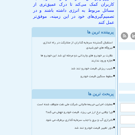
کاربران کمک می‌کند تا درک عمیق‌تری از
مسائل مربوط به انرژی داشته باشند و در
تصمیم‌گیری‌های خود در این زمینه، موفق‌تر
عمل کنند
پربیننده ترین ها
استقبال گسترده سرمایه گذاران از مشارکت در راه اندازی
نیروگاه های خورشیدی
نظارت بر خودرو های وارداتی دو مرحله ای شد این خودرو ها
اجازه ورود ندارند
شیب ریزش قیمت خودرو تند شد
سقوط سنگین قیمت خودرو
پربحث ترین ها
عملیات اجرایی جریمه مالیاتی شرکت ملی نفت متوقف شده است
چرا وقتی نرخ ارز می ریزد، قیمت خودرو جهش می کند؟
ناترازی آب و برق با جذب سرمایه گذاری برطرف می شود
دور تغییر قیمت خودرو تند شد