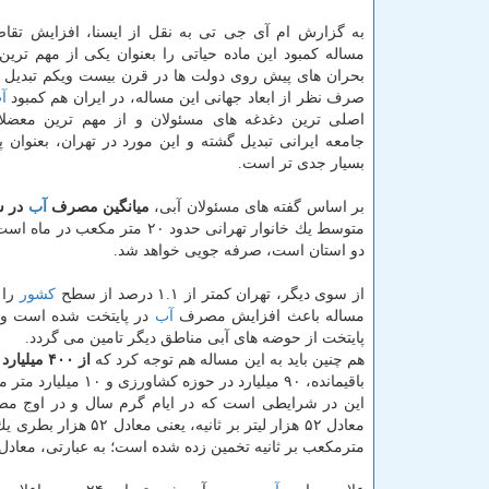
به گزارش ام آی جی تی به نقل از ایسنا، افزایش تقا
مساله كمبود این ماده حیاتی را بعنوان یكی از مهم ترین
بحران های پیش روی دولت ها در قرن بیست ویكم تبدیل 
صرف نظر از ابعاد جهانی این مساله، در ایران هم كمبود
آ
اصلی ترین دغدغه های مسئولان و از مهم ترین معضلا
جامعه ایرانی تبدیل گشته و این مورد در تهران، بعنوان پ
بسیار جدی تر است.
بر اساس گفته های مسئولان آبی،
میانگین مصرف
آب
در ش
متوسط یك خانوار تهرانی حدود ۲۰ متر مكعب در ماه است كه با كاهش ۱۰ درصدی مصرف
دو استان است، صرفه جویی خواهد شد.
از سوی دیگر، تهران كمتر از ۱.۱ درصد از سطح
كشور
را داراس
مساله باعث افزایش مصرف
آب
در پایتخت شده است و 
پایتخت از حوضه های آبی مناطق دیگر تامین می گردد.
هم چنین باید به این مساله هم توجه كرد كه
از ۴۰۰ میلیارد مترمكعب منابع آبی در سال، ۳۰۰ میلیارد متر مكعب تبخیر
باقیمانده، ۹۰ میلیارد در حوزه كشاورزی و ۱۰ میلیارد متر مكعب در حوزه
این در شرایطی است كه در ایام گرم سال و در اوج م
مترمكعب بر ثانیه تخمین زده شده است؛ به عبارتی، معادل ۳۸ هزار بطری یك لیتری در ثانیه در شهر تهرا