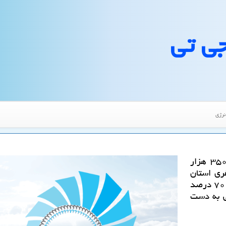
جی تی
نرژی
به گزارش ام آی جی تی حدود یك میلیارد و ۳۵۰ هزار
ود ۱۴ میلیون نفری استان
تهران، تولید می گردد كه از این میزان، بیشتر از ۷۰ درصد
نی به دست