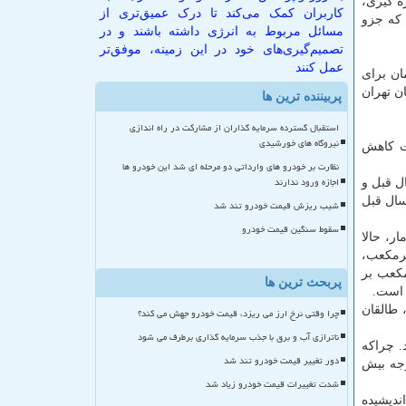
اندازه گیری،
کاربران کمک می‌کند تا درک عمیق‌تری از
كه جزو
مسائل مربوط به انرژی داشته باشند و در
تصمیم‌گیری‌های خود در این زمینه، موفق‌تر
عمل کنند
ی حدود ۲۰۰ میلیارد تومان برای
 در سطح استان تهران
پربیننده ترین ها
استقبال گسترده سرمایه گذاران از مشارکت در راه اندازی
نیروگاه های خورشیدی
ت كاهش
نظارت بر خودرو های وارداتی دو مرحله ای شد این خودرو ها
اجازه ورود ندارند
ل قبل و
سال قبل
شیب ریزش قیمت خودرو تند شد
سقوط سنگین قیمت خودرو
ر، حالا
مترمكعب، حجم ذخیره سد لتیان، ۲۹ میلیون مترمكعب،
 ۱۲۵ میلیون مترمكعب است. هم چنین ورودی سد كرج (امیركبیر) ۵.۹ متر مكعب بر
پربحث ترین ها
ادآور شده كه در حوضه آبریز كرج، میزان بارندگی ۲۲۱.۹ میلیمتر، طالقان
چرا وقتی نرخ ارز می ریزد، قیمت خودرو جهش می کند؟
ناترازی آب و برق با جذب سرمایه گذاری برطرف می شود
. چراكه
دور تغییر قیمت خودرو تند شد
وجه بیش
شدت تغییرات قیمت خودرو زیاد شد
ندیشیده