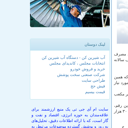
لینک دوستان
، مصرف
آب شیرین کن - دستگاه آب شیرین کن
رف سالانه
انتخابات مجلس ، کاندیدای مجلس
خرید و فروش خودرو
شرکت صنعتی سخت پوشش
كه همین
طراحی سایت
رد نیاز
فیش حج
قیمت بیسیم
رد متر مكعب
ن رقم،
سایت ام آی جی تی یک منبع ارزشمند برای
معادل ۵۲ هزار لیتر بر ثانیه، یعنی معادل ۵۲ هزار بطری یك لیتری در هر ثانیه است كه از این میزان، مصرف شهر تهران، سه میلیون و ۳۰۰ هزار
علاقه‌مندان به حوزه انرژی، اقتصاد و نفت و
گاز است، که با ارائه اطلاعات دقیق، تحلیل‌های
به روز و پوشش گسترده موضوعات مرتبط، به