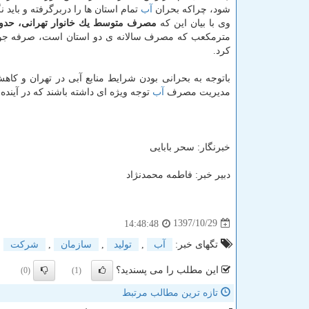
شود، چراكه بحران
آب
تمام استان ها را دربرگرفته و باید ن
وی با بیان این كه
مصرف متوسط یك خانوار تهرانی، حدود ۲۰ مترمكعب در ماه ا
مترمكعب كه مصرف سالانه ی دو استان است، صرفه جویی 
كرد.
باتوجه به بحرانی بودن شرایط منابع آبی در تهران و كا
مدیریت مصرف
آب
توجه ویژه ای داشته باشند كه در آینده
خبرنگار: سحر بابایی
دبیر خبر: فاطمه محمدنژاد
1397/10/29
14:48:48
تگهای خبر:
آب
,
تولید
,
سازمان
,
شركت
این مطلب را می پسندید؟
(0)
(1)
تازه ترین مطالب مرتبط