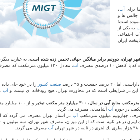
ضا برای
آب
،
 چالش ها و
نموده است؛
ب
به یكی از
ت اجتماعی
ایتخت ایران
هر تهران، دوونیم برابر میانگین جهانی تخمین زده شده است،
به عبارت دیگر
آب
، معادل ۱۲۰ میلیون مترمكعب كه مص
ت، اما ۲۰ درصد جمعیت و ۴۵ درصد
صنعت
كشور
را در خود جای داده 
این در شرایطی است كه در مجاورت تهران، هیچ رودخانه ای نیست و
آب
مو
و از ۱۰۰ میلیا
آب
آشامیدنی مصرف می گردد.
صرف، چهارونیم میلیون مترمكعب
آب
در استان تهران مصرف می گردد كه ای
ن
آب
مصرف می گردد.