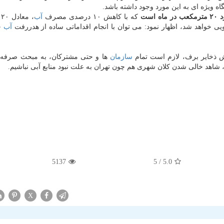
گاه ویژه ای به این مورد وجود داشته باشد.
ست
كه با كاهش ۱۰ درصدی مصرف
آب
خواهد شد، اظهار نمود: می توان با انجام اقداماتی ساده از هدررفت
آب
ج
هش ذخایر برف، لازم است تمام
سازمان
ها و حتی مشتركان، به مبحث صرفه 
، شاهد خالی شدن كلان شهری هم چون تهران به علت نبود منابع آبی نباشیم.
5137
/ 5
5.0
X