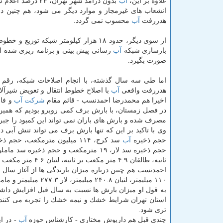
علاوه بر این،
آب
انشعاب های غیرمجاز و موارد دیگر می شود، هم چنین د
هدررفت
آب
محسوب نمی گردد.
از سوی دیگر، حدود ۱۸ هزار كیلومتر شبكه توزیع و خطوط انتقال
بازسازی شبكه
آب
صورت بگیرد.
اما طی سه سال گذشته، با انجام اصلاحات شبكه، رقم
هدررفت واقعی
آب
با اصلاح خطوط انتقال و تعویض شیرآلا
اخیرا هم محمدرضا احمدنسب - قائم مقام
شركت
آب
و فاض
در فصل زمستان، با بارش برف كمی روبرو بودیم كه همین 
مصرف شده و بارش های باران نمی تواند این كمبود را جبرا
وی با تاكید بر این كه تنها بارش برف می تواند تنش آبی د
حجم ذخیره
آب
ثانیه، طالقان ۴.۹ متر مكعب بر ثانیه، لتیان ۴.۶ متر مكعب بر ثانیه، لار ۶.۱ متر مكعب بر ثانیه و ماملو ۳.۹ متر مكعب بر ثانیه برآورد شده است.
۱۱۰ میلیمتر، لتیان ۲۴۰.۸ میلیمتر، لار ۲۷۷.۳ میلیمتر و ماملو ۱۲۹ میلیمتر بوده است.
به قول او میزان بارش ها نسبت به سال قبل افزایش داشته
استان تهران شرایط خشك و نیمه خشك را تجربه می كنند 
تری شود.
چندی قبل هم داریوش مختاری - كارشناس حوزه
آب
- در ا