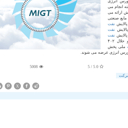
ورس انرژی
ه انجام می
عت ۱۲ و پس از فروش ارائه می
ایع صنعتی
نفت
نفت
پالایش
نفت
شازند، حلال ۵۰۳ پتروشیمی بیستون در رینگ داخلی و حلال ۴۰۲
ملی پخش
ی بورس انرژی عرضه می شوند.
5008
/ 5
5.0
ركت
X