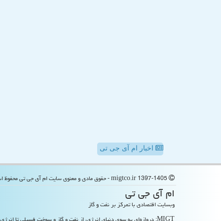
اخبار ام آی جی تی
migtco.ir 1397-1405 - حقوق مادی و معنوی سایت ام آی جی تی محفوظ است
ام آی جی تی
وبسایت اقتصادی با تمرکز بر نفت و گاز
MIGT: دروازه‌ای به سوی دنیای انرژی، از نفت و گاز و سوخت فسیلی تا انرژی