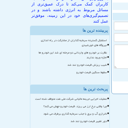
کاربران کمک می‌کند تا درک عمیق‌تری از
مسائل مربوط به انرژی داشته باشند و در
تصمیم‌گیری‌های خود در این زمینه، موفق‌تر
عمل کنند
پربیننده ترین ها
استقبال گسترده سرمایه گذاران از مشارکت در راه اندازی
نیروگاه های خورشیدی
نظارت بر خودرو های وارداتی دو مرحله ای شد این خودرو ها
اجازه ورود ندارند
شیب ریزش قیمت خودرو تند شد
سقوط سنگین قیمت خودرو
پربحث ترین ها
عملیات اجرایی جریمه مالیاتی شرکت ملی نفت متوقف شده است
چرا وقتی نرخ ارز می ریزد، قیمت خودرو جهش می کند؟
ناترازی آب و برق با جذب سرمایه گذاری برطرف می شود
دور تغییر قیمت خودرو تند شد