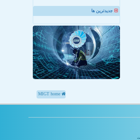
جدیدترین ها
MIGT home
یت