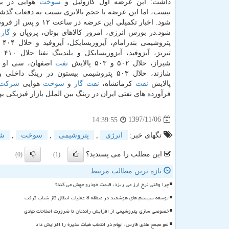
داشت: این عرضه اول گازوئیل و
سوخت
هوایی در ب
نیست، اما این عرضه با حجم بالاتری نسبت به دفعات گذشت
شود. اخبار تكمیلی این عرضه در سا
شود.در بورس انرژی، امروز كالاهای بوتان، پروپان و
گاز
م
پتروشیمی بندرامام، آیزوریسایكل، آیزوفید و حلال ۴۰۴ پالایش
تبریز، آیزوفید، آیزوریسایكل و بلندینگ نفتا حلال ۴۱۰ پالایش
شیراز، حلال ۵۰۲ و ۵۰۳ پالایش
نفت
اصفهان، سی او 
پالایش
نفت
كرمانشاه،
نفت
گاز
و
سوخت
هوایی
شركت
فرآورده های نفتی ایران در رینگ بین الملل بازار فیزیك
1397/11/06
14:39:55
تگهای خبر:
انرژی
,
پتروشیمی
,
سوخت
,
ش
این مطلب را می پسندید؟
(0)
(1)
تازه ترین مطالب مرتبط
چرا وقتی نرخ ارز می ریزد، قیمت خودرو جهش می کند؟
توسعه سیستم های هوشمند در منطقه 8 عملیات انتقال گاز شتاب گرفت
خصوصی سازی پتروشیمی از افزایش راندمان تا ضرورت اصلاحات نهادی
لغو مجمع عادی فارس، ابهام در انتخاب هیأت مدیره را افزایش داد