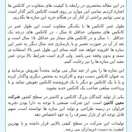
در این مقاله مختصری در رابطه با کیفیت های متفاوت در کانکس ها
اشاره کردیم تمامی این موارد بر روی قیمت کانکس تاثیر گذار است
و نمی توانیم براحتی از کنار آن در هنگام خرید این سازه ها بگذریم.
طول عمر کانکس ها با یکدیگر متفاوت است این طول عمر در
کانکس های معمولی حداقل ۵ سال ، در کانکس های درجه یک
حداقل ۱۰ سال و در کانکس های ممتاز نیز حداقل ۱۵ سال است و
بعد از آن در صورت تعمیر و یا بازسازی چند سال دیگر به عمر این
سازه ها افزوده خواهد شد البته مبنای این طول عمر بالا استفاده ی
ممتد و بدون وقفه می باشد. ولی لازم است شرایط بالا بردن عمر
مفید این سازه ها را نیز رعایت کنیم.
این سازه ها را پس از چند سال می توانید مجدداً بفروش برسانید و
به عنوان کانکس دست دوم و کارکرده به شخص دیگری واگذار کرده
و یا با یک کانکس نو دیگر با یک فروشنده کانکس تعویض نمائید و با
پرداخت مبلغی صاحب یک کانکس جدید بشوید.
یکی از تولید کنندگان بزرگ کانکس و کانتینر در سطح کشور
شرکت
معین کانتین
است. این شرکت صنعتی با توجه به دارا بودن تجربه
فراوان در زمینه طراحی و تولید این سازه ها توانسته است سهم
قابل توجه ای از بازار مصرف را به خود اختصاص دهد.
تولیدات این شرکت در سطح کیفی بالایی قرار داشته و با بهترین
کیفیت به دست خریداران می رسد.