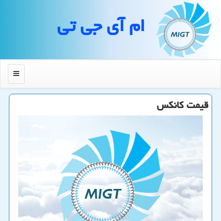
ام آی جی تی
منو
قیمت كانكس