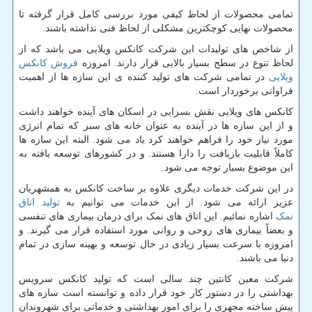
تمامی محصولات از لحاظ کیفی مورد بررسی کامل قرار گرفته تا
محصولات نهایی کوچکترین مشکلی از لحاظ فنی نداشته باشند.
از شاخص های تولیدات این شرکت کانکس ویلایی می باشد که از
لحاظ تنوع در سطح بسیار بالایی قرار دارند. امروزه
فروش کانکس
ویلایی
در تمامی شرکت های تولید کننده ی این سازه ها از اهمیت
فراوانی برخوردار است.
کانکس های ویلایی
نقش بسزایی در اسکان های آینده خواهند داشت
و از این سازه ها در آینده به عنوان خانه های سبز که تمام انرژی
مورد نیاز خود را فراهم خواهند کرد یاد می شود. البته این سازه ها
کاملاً قابلیت بازیافت را دارا هستند. و در کشورهای توسعه یافته به
این موضوع بسیار توجه می شود.
در این شرکت خدمات دیگری علاوه بر ساخت کانکس به همشهریان
عزیز ارائه می شود. از این خدمات می توانیم به
تولید اتاق
نمک
اشاره نمائیم. این اتاق های نمک برای درمان بیماری های تنفسی
و بعضاً بیماری های روحی و روانی مورد استفاده قرار می گیرند. و
امروزه با سرعت بسیار زیادی در حال توسعه و بهینه سازی در تمام
دنیا می باشند.
شرکت معین کانتین چند سالی است که تولید کانکس سرویس
بهداشتی را در دستور کار خود قرار داده و توانسته است سازه های
پیش ساخته مجهزی را برای امور بهداشتی و خدماتی برای شهروندان