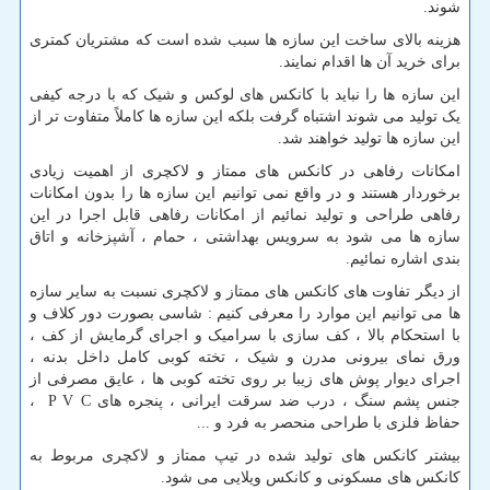
شوند.
هزینه بالای ساخت این سازه ها سبب شده است که مشتریان کمتری
برای خرید آن ها اقدام نمایند.
این سازه ها را نباید با کانکس های لوکس و شیک که با درجه کیفی
یک تولید می شوند اشتباه گرفت بلکه این سازه ها کاملاً متفاوت تر از
این سازه ها تولید خواهند شد.
امکانات رفاهی در کانکس های ممتاز و لاکچری از اهمیت زیادی
برخوردار هستند و در واقع نمی توانیم این سازه ها را بدون امکانات
رفاهی طراحی و تولید نمائیم از امکانات رفاهی قابل اجرا در این
سازه ها می شود به سرویس بهداشتی ، حمام ، آشپزخانه و اتاق
بندی اشاره نمائیم.
از دیگر تفاوت های کانکس های ممتاز و لاکچری نسبت به سایر سازه
ها می توانیم این موارد را معرفی کنیم : شاسی بصورت دور کلاف و
با استحکام بالا ، کف سازی با سرامیک و اجرای گرمایش از کف ،
ورق نمای بیرونی مدرن و شیک ، تخته کوبی کامل داخل بدنه ،
اجرای دیوار پوش های زیبا بر روی تخته کوبی ها ، عایق مصرفی از
جنس پشم سنگ ، درب ضد سرقت ایرانی ، پنجره های P V C ،
حفاظ فلزی با طراحی منحصر به فرد و ...
بیشتر کانکس های تولید شده در تیپ ممتاز و لاکچری مربوط به
کانکس های مسکونی و کانکس ویلایی می شود.