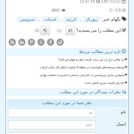
1397/11/15
12:47:18
4991
/ 5
5.0
تگهای خبر:
رپورتاژ
,
انرژی
,
خدمات
,
سرویس
این مطلب را می پسندید؟
(0)
(1)
X
تازه ترین مطالب مرتبط
چرا وقتی نرخ ارز می ریزد، قیمت خودرو جهش می کند؟
توسعه سیستم های هوشمند در منطقه 8 عملیات انتقال گاز شتاب گرفت
خصوصی سازی پتروشیمی از افزایش راندمان تا ضرورت اصلاحات نهادی
افزایش قیمت بنزین منتفی است
نظرات بینندگان در مورد این مطلب
نظر شما در مورد این مطلب
نام:
ایمیل: