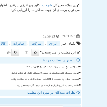
كوین بوك، مدیركل
شركت
"كلیر ویو انرژی پارتنرز" اظهار
می توان برمبنای آن جهت مذاكرات را ارزیابی كرد.
1397/11/23
12:59:23
تگهای خبر:
انرژی
,
شركت
,
صادرات
,
كالا
این مطلب را می پسندید؟
(0)
(1)
تازه ترین مطالب مرتبط
چرا وقتی نرخ ارز می ریزد، قیمت خودرو جهش می کند؟
توسعه سیستم های هوشمند در منطقه 8 عملیات انتقال گاز شتاب گرفت
خصوصی سازی پتروشیمی از افزایش راندمان تا ضرورت اصلاحات نهادی
نقشه راه جدید انرژی ایران و ارمنستان تجارت گاز توسعه می یابد
نظرات بینندگان در مورد این مطلب
ن