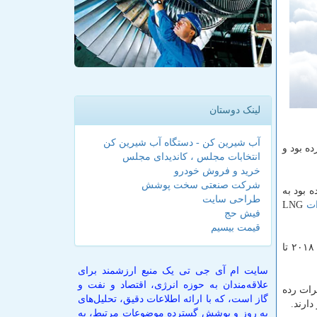
لینک دوستان
آب شیرین کن - دستگاه آب شیرین کن
ه بود و
انتخابات مجلس ، کاندیدای مجلس
خرید و فروش خودرو
شرکت صنعتی سخت پوشش
 بود به
طراحی سایت
ت
LNG
فیش حج
قیمت بیسیم
آمریكا در اكتبر ۷.۳ میلیارد فوت مكعب و در نوامبر ۶.۶ میلیارد فوت مكعب LNG به چین صادر كرد، در حالیكه صادراتش در آوریل سال ۲۰۱۸ تا
سایت ام آی جی تی یک منبع ارزشمند برای
علاقه‌مندان به حوزه انرژی، اقتصاد و نفت و
رات رده
گاز است، که با ارائه اطلاعات دقیق، تحلیل‌های
ارند.
به روز و پوشش گسترده موضوعات مرتبط، به