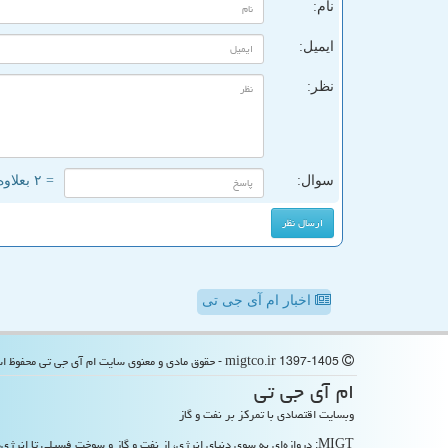
نام:
ایمیل:
نظر:
سوال:
= ۲ بعلاوه ۵
اخبار ام آی جی تی
migtco.ir 1397-1405 - حقوق مادی و معنوی سایت ام آی جی تی محفوظ است
ام آی جی تی
وبسایت اقتصادی با تمرکز بر نفت و گاز
MIGT: دروازه‌ای به سوی دنیای انرژی، از نفت و گاز و سوخت فسیلی تا انرژی