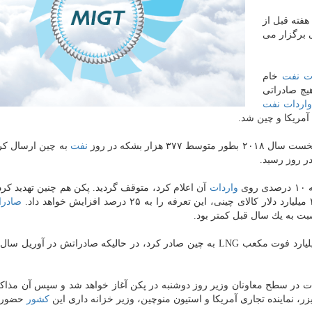
هفته قبل از
 برگزار می
ت
نفت
خام
یچ صادراتی
واردات
نفت
 آمریكا و چین شد.
۳ هزار بشكه در روز
نفت
به چین ارسال كرد
واردات
آن اعلام كرد، متوقف گردید. پكن هم چنین تهدید كرده
صادرا
نسبت به یك سال قبل كمتر بود.
ت در سطح معاونان وزیر روز دوشنبه در پكن آغاز خواهد شد و سپس آن مذاك
كشور
حضور د