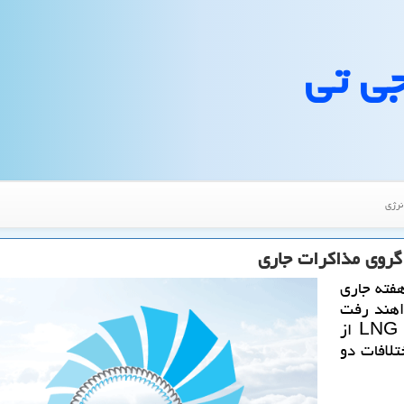
جی تی
نرژی
هفته جاری
واهند رفت
تا بالاخره مشخص شود آیا صادرات نفت خام و LNG از
تلافات دو