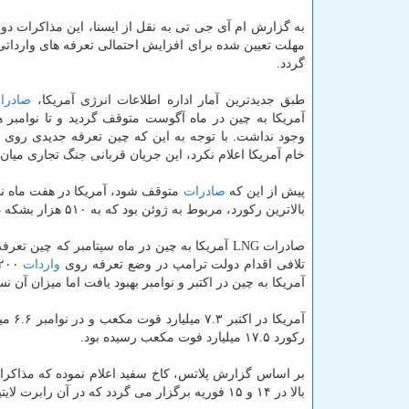
به گزارش ام آی جی تی به نقل از ایسنا، این مذاكرات دو 
مهلت تعیین شده برای افزایش احتمالی تعرفه های وارداتی
گردد.
طبق جدیدترین آمار اداره اطلاعات انرژی آمریكا،
صادرا
آمریكا به چین در ماه آگوست متوقف گردید و تا نوامبر ه
وجود نداشت. با توجه به این كه چین تعرفه جدیدی روی
خام آمریكا اعلام نكرد، این جریان قربانی جنگ تجاری میان
پیش از این كه
صادرات
متوقف شود، آمریكا در هفت ماه نخست سال ۲۰۱۸ بطور متوسط ۷۷
بالاترین ركورد، مربوط به ژوئن بود كه به ۵۱۰ هزار بشكه در روز رسید.
صادرات LNG آمریكا به چین در ماه سپتامبر كه چین تعرفه ۱۰ درصدی روی
تلافی اقدام دولت ترامپ در وضع تعرفه روی
واردات
۲۰۰ میلیارد دلار كالای چینی، این تعرفه را به ۲۵ درصد افزایش خواهد داد.
آمریكا به چین در اكتبر و نوامبر بهبود یافت اما میزان آن 
ركورد ۱۷.۵ میلیارد فوت مكعب رسیده بود.
بر اساس گزارش پلاتس، كاخ سفید اعلام نموده كه مذاكرا
بالا در ۱۴ و ۱۵ فوریه برگزار می گردد كه در آن رابرت لایتیزر، نماینده تجاری آمریكا و استیون منوچین، وزیر خزانه داری این