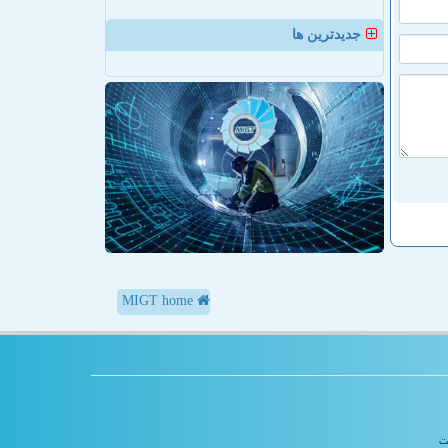
جدیدترین ها
MIGT home
یت