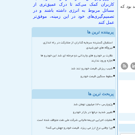
کاربران کمک می‌کند تا درک عمیق‌تری از
 بود كه
مسائل مربوط به انرژی داشته باشند و در
تصمیم‌گیری‌های خود در این زمینه، موفق‌تر
عمل کنند
پربیننده ترین ها
استقبال گسترده سرمایه گذاران از مشارکت در راه اندازی
نیروگاه های خورشیدی
نظارت بر خودرو های وارداتی دو مرحله ای شد این خودرو ها
اجازه ورود ندارند
شیب ریزش قیمت خودرو تند شد
سقوط سنگین قیمت خودرو
پربحث ترین ها
پژوپارس ۶۴۰ میلیون تومان شد
تغییر شدید نرخها در بازار خودرو
عملیات اجرایی جریمه مالیاتی شرکت ملی نفت متوقف شده است
چرا وقتی نرخ ارز می ریزد، قیمت خودرو جهش می کند؟