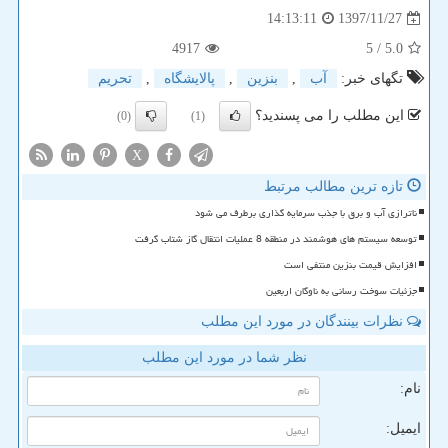
1397/11/27
14:13:11
4917
/ 5
5.0
تگهای خبر:
آب
,
بنزین
,
پالایشگاه
,
تحریم
این مطلب را می پسندید؟
(0)
(1)
X
تازه ترین مطالب مرتبط
ناترازی آب و برق با جذب سرمایه گذاری برطرف می شود
توسعه سیستم های هوشمند در منطقه 8 عملیات انتقال گاز شتاب گرفت
افزایش قیمت بنزین منتفی است
جزئیات سوخت رسانی به ناوگان اربعین
نظرات بینندگان در مورد این مطلب
نظر شما در مورد این مطلب
نام:
ایمیل: