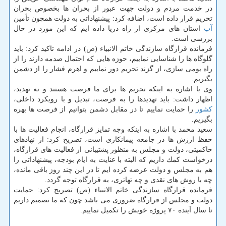
در خدمت مردم و دولت جهت عبور از بحران ها بخصوص بحران
تحریم قرار داده است، اضافه كرد: پیشنهاداتی به دولت همچون تأمین
آب
استان های مركزی از راه دریا داده ایم كه این مورد در حال
بررسی است.
فرمانده قرارگاه سازندگی خاتم الانبیاء (ص) در ادامه تاكید كرد: باید
گلوگاه ها را شناسایی نماییم، حوزه هایی كه احتمال صدمه دارند را از
راه بومی سازی، از گزند تحریم دور نماییم و اهرم فشار را از دشمن
بگیریم.
وی با اشاره به اینكه تحریم ها برای ما فرصت هستند و نه تهدید،
اظهار داشت: باید تهدیدها را به فرصت، تبدیل و با رویكرد داخلی،
كشور
را حمایت نماییم تا در مقابل دشمن بتوانیم از فرصت ها بهره
بگیریم.
سعید محمد با اشاره به اینكه وجه تمایز قرارگاه، انجام فعالیت ها با
حفظ ارزش ها در جامعه پیمانكاری است، تصریح كرد: از نهادهای
حاكمیتی، دولت و مجلس به منظور پشتیبانی از فعالیت های قرارگاه،
درخواست كمك داریم كه البته با عنایت به ایام بودجه، پیشنهاداتی را
هم به مجلس و دولت عرضه كرده ایم تا در این چند روز باقی مانده،
چه با روش های نقدی و چه تهاتری، به قرارگاه توجه گردد.
فرمانده قرارگاه سازندگی خاتم الانبیاء (ص) تصریح كرد: حمایت
دولت و مجلس از قرارگاه ضروری می باشد چون كه ما تصمیم داریم
تا سال آینده ۷۰ پروژه خویش را تكمیل نماییم.