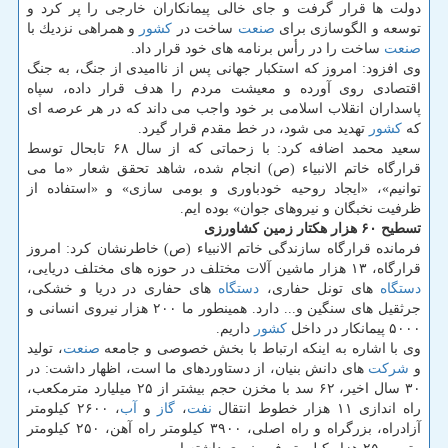
دولت ها قرار گرفت و جای خالی پیمانكاران خارجی را پر كرد و
توسعه و الگوسازی برای
صنعت
ساخت در
كشور
و همراهی نزدیك با
صنعت
ساخت را در رأس برنامه های خود قرار داد.
وی افزود: امروز كه استكبار جهانی پس از ناامیدی از جنگ، به جنگ
اقتصادی روی آورده و معیشت مردم را هدف قرار داده، سپاه
پاسداران انقلاب اسلامی بر خود واجب می داند كه در هر عرصه ای
كه
كشور
تهدید می شود، در خط مقدم قرار گیرد.
سعید محمد اضافه كرد: با زحماتی كه از سال ۶۸ تابحال توسط
قرارگاه خاتم الانبیاء (ص) انجام شده، شاهد تحقق شعار «ما می
توانیم»، «ایجاد روحیه خودباوری و بومی سازی» و «استفاده از
ظرفیت نخبگان و نیروهای جوان» بوده ایم.
تسطیح ۶۰ هزار هكتار زمین كشاورزی
فرمانده قرارگاه سازندگی خاتم الانبیاء (ص) خاطرنشان كرد: امروز
قرارگاه، ۱۳ هزار ماشین آلات مختلف در حوزه های مختلف دریایی،
دستگاه
های تونل حفاری،
دستگاه
های حفاری در دریا و خشكی،
جرثقیل های سنگین و... دارد. همینطور ما ۲۰۰ هزار نیروی انسانی و
۵۰۰۰ پیمانكار در داخل
كشور
داریم.
وی با اشاره به اینكه ارتباط با بخش خصوصی و جامعه
صنعت
، تولید
و
شركت
های دانش بنیان، از دستاوردهای ما است، اظهار داشت: در
۳۰ سال اخیر، ۶۲ سد با مخزن حجم بیشتر از ۲۵ میلیارد مترمكعب،
راه اندازی ۱۱ هزار خطوط انتقال
نفت
،
گاز
و
آب
، ۲۶۰۰ كیلومتر
آزادراه، بزرگراه و راه اصلی، ۳۹۰۰ كیلومتر راه آهن، ۲۵۰ كیلومتر