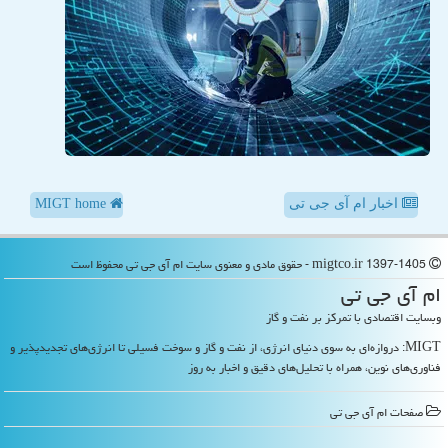
اخبار ام آی جی تی
MIGT home
migtco.ir 1397-1405 - حقوق مادی و معنوی سایت ام آی جی تی محفوظ است
ام آی جی تی
وبسایت اقتصادی با تمرکز بر نفت و گاز
MIGT: دروازه‌ای به سوی دنیای انرژی، از نفت و گاز و سوخت فسیلی تا انرژی‌های تجدیدپذیر و
فناوری‌های نوین، همراه با تحلیل‌های دقیق و اخبار به روز
صفحات ام آی جی تی