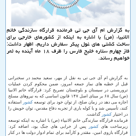
به گزارش ام آی جی تی فرمانده قرارگاه سازندگی خاتم
الانبیاء (ص) با اشاره به اینكه از كشورهای خارجی برای
ساخت كشتی های غول پیكر سفارش داریم، اظهار داشت:
فاز چهارم ستاره خلیج فارس را ظرف ۱۸ ماه آینده به ثمر
خواهیم رساند.
به گزارش ام آی جی تی به نقل از مهر، سعید محمد در سخنرانی
قبل از خطبه های نماز جمعه امروز، ضمن محكوم كردن عملیات
تروریستی در سیستان و بلوچستان تصریح كرد: قرارگاه خاتم الانبیا
(ص) سال ۶۸ بر مبنای اصل ۱۴۷ قانون اساسی كه به نیروهای مسلح
اجازه می دهد در زمان صلح، از توان خود برای توسعه
كشور
استفاده
كنند، تأسیس شد و با كوله باری از تجربه دفاع مقدس، توان خویش را
در اختیار
كشور
گذاشت.
فرمانده قرارگاه سازندگی خاتم الانبیاء (ص) با اشاره به اینكه توسعه
زیرساخت های
كشور
پس از خرابی های جنگ بود، اضافه كرد:
قرارگاه بازوی امین، مقتدر و كارآمد برای تمام ادوار دولت ها در كنار