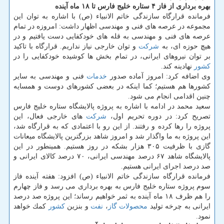
بهره برداری از فاز ۴ ستاره خلیج فارس تا ۱۸ ماه آینده
فرمانده قرارگاه سازندگی خاتم الانبیاء (ص) با اشاره به توان این
مجموعه در عرصه های فنی و مهندسی اظهار داشت: امروزه در تمام
عرصه های فنی و مهندسی به قله های خودكفایی دست یافتیم و در
هیچ حوزه ای، به
شركت
و توان خارجی نیاز نداریم. قرارگاه با تاكید
بر توان نیروهای ایرانی، در تمام بخش ها كوشیده خودكفایی را در
كشور
نهادینه كند.
وی اضافه كرد: امروز آماده صدور
خدمات
فنی و مهندسی به سایر
كشورها هم هستیم؛ كما اینكه در بعضی كشورهای دوست و همسایه
چنین اقدامی انجام می شود.
سعید محمد در ادامه با اشاره به پروژه پالایشگاه ستاره خلیج فارس
تصریح كرد: در دوره تحریم اول،
شركت
های خارجی فعال، این
پروژه را رها كرده و رفتند. از این رو با اعتمادی كه به قرارگاه شد،
این پروژه به ما واگذار شد و امروز شاهد بزرگترین پالایشگاه میعانات
گازی با ظرفیت ۳۰۵ هزار بشكه در روز هستیم. همینطور در این
پالایشگاه شاهد ۶۷ درصد مهندسی ایرانی، ۷۰ درصد كالای ایرانی و
صد درصد اجرای ایرانی هستیم.
فرمانده قرارگاه سازندگی خاتم الانبیاء (ص) افزود: هفته آینده فاز
سوم پروژه ستاره خلیج فارس به بهره برداری می رسد و فاز چهارم
را هم ظرف ۱۸ ماه آینده به ثمر خواهیم رساند؛ این پروژه صد درصد
ایرانی به چرخه تولید
محصولات
گاز
،
نفت
و بنزین
كشور
كمك خواهد
نمود.