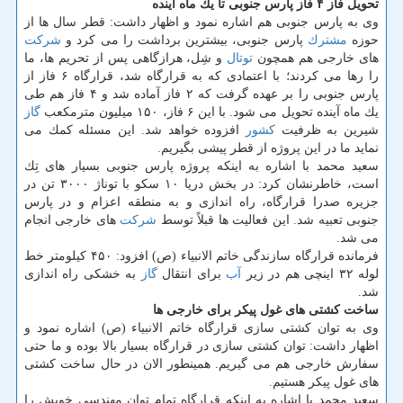
تحویل فاز ۴ فاز پارس جنوبی تا یك ماه آینده
وی به پارس جنوبی هم اشاره نمود و اظهار داشت: قطر سال ها از
حوزه
مشترك
پارس جنوبی، بیشترین برداشت را می كرد و
شركت
های خارجی هم همچون
توتال
و شِل، هرازگاهی پس از تحریم ها، ما
را رها می كردند؛ با اعتمادی كه به قرارگاه شد، قرارگاه ۶ فاز از
پارس جنوبی را بر عهده گرفت كه ۲ فاز آماده شد و ۴ فاز هم طی
یك ماه آینده تحویل می شود. با این ۶ فاز، ۱۵۰ میلیون مترمكعب
گاز
شیرین به ظرفیت
كشور
افزوده خواهد شد. این مسئله كمك می
نماید ما در این پروژه از قطر پیشی بگیریم.
سعید محمد با اشاره به اینكه پروژه پارس جنوبی بسیار های تِك
است، خاطرنشان كرد: در بخش دریا ۱۰ سكو با توناژ ۳۰۰۰ تن در
جزیره صدرا قرارگاه، راه اندازی و به منطقه اعزام و در پارس
جنوبی تعبیه شد. این فعالیت ها قبلاً توسط
شركت
های خارجی انجام
می شد.
فرمانده قرارگاه سازندگی خاتم الانبیاء (ص) افزود: ۴۵۰ كیلومتر خط
لوله ۳۲ اینچی هم در زیر
آب
برای انتقال
گاز
به خشكی راه اندازی
شد.
ساخت كشتی های غول پیكر برای خارجی ها
وی به توان كشتی سازی قرارگاه خاتم الانبیاء (ص) اشاره نمود و
اظهار داشت: توان كشتی سازی در قرارگاه بسیار بالا بوده و ما حتی
سفارش خارجی هم می گیریم. همینطور الان در حال ساخت كشتی
های غول پیكر هستیم.
سعید محمد با اشاره به اینكه قرارگاه تمام توان مهندسی خویش را