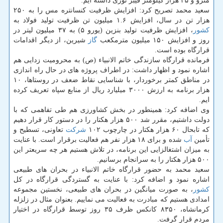
مترو و ۲۵ هزار كیلومتر فیبر نوری داشته ایم.
سعید محمد تصریح كرد: افزایش ظرفیت كنسانتره مس را به ۲۵۰
هزار تن در سال، افزایش ۱.۶ میلیون تن ظرفیت تولید فولاد به
كشور
، افزایش ظرفیت تولید بنزین (یورو ۵) به ۳۷ میلیون لیتر در
روز و افزایش ۱۵۰ میلیون مترمكعب
گاز
شیرین، از دیگر اقدامات
قرارگاه بوده است.
فرمانده قرارگاه سازندگی خاتم الانبیاء (ص) به محرومیت زدایی هم
اشاره نمود و اظهار داشت: در اطراف پروژه های در حال راه اندازی
در مناطق كمتر برخوردار، با شناسایی نقاط ضعف در روستاها، ۱۰
هزار برنامه به ارزش ۳۰۰۰ میلیارد ریال از منابع سپاه تعریف كرده
ایم.
وی اضافه كرد: همینطور در بخش كشاورزی هم طی تفاهمی كه با
دولت داشتیم، مقرر شد ۵۰۰ هزار هكتار را در دستور كار قرار دهیم
كه تابحال ۶۰ هزار هكتار در چارچوب ۱۰۲
شركت
تعاونی، تسطیح و
تأمین
آب
شده و برای ۱۸ هزار نفر هم فعالیت برقرار است. با عنایت
به میزان اشتغالزایی این برنامه، در تلاش هستیم هر چه سریعتر این
۵۰۰ هزار هكتار را به سرانجام برسانیم.
سعید محمد به حضور قرارگاه خاتم الانبیاء در بحران های طبیعی
اشاره نمود و اضافه كرد: با عنایت به گستردگی قرارگاه در كل
كشور
، به صورت میانگین در بحران های طبیعی، نخستین مجموعه
امدادی هستیم كه مبادرت به فعالیت می نماییم. بعنوان مثال در زلزله
كرمانشاه، ۸۳۵۰ كانكس ظرف ۳۵ روز توسط قرارگاه در اختیار
مردم قرار گرفت.