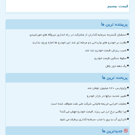
قیمت بیسیم
پربیننده ترین ها
استقبال گسترده سرمایه گذاران از مشارکت در راه اندازی نیروگاه های خورشیدی
نظارت بر خودرو های وارداتی دو مرحله ای شد این خودرو ها اجازه ورود ندارند
شیب ریزش قیمت خودرو تند شد
سقوط سنگین قیمت خودرو
یک دهه دور باطل
پربحث ترین ها
پژوپارس ۶۴۰ میلیون تومان شد
تغییر شدید نرخها در بازار خودرو
عملیات اجرایی جریمه مالیاتی شرکت ملی نفت متوقف شده است
چرا وقتی نرخ ارز می ریزد، قیمت خودرو جهش می کند؟
ناترازی آب و برق با جذب سرمایه گذاری برطرف می شود
جدیدترین ها