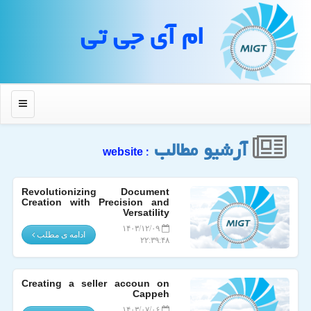
ام آی جی تی
منو
آرشیو مطالب
: website
Revolutionizing Document
Creation with Precision and
Versatility
۱۴۰۳/۱۲/۰۹
ادامه ی مطلب
۲۲:۳۹:۴۸
Creating a seller accoun on
Cappeh
۱۴۰۳/۰۷/۰۶