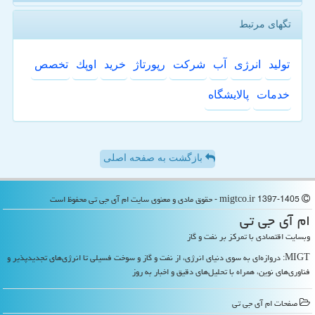
تگهای مرتبط
تولید
انرژی
آب
شركت
رپورتاژ
خرید
اوپك
تخصص
خدمات
پالایشگاه
بازگشت به صفحه اصلی
migtco.ir 1397-1405 - حقوق مادی و معنوی سایت ام آی جی تی محفوظ است
ام آی جی تی
وبسایت اقتصادی با تمرکز بر نفت و گاز
MIGT: دروازه‌ای به سوی دنیای انرژی، از نفت و گاز و سوخت فسیلی تا انرژی‌های تجدیدپذیر و
فناوری‌های نوین، همراه با تحلیل‌های دقیق و اخبار به روز
صفحات ام آی جی تی