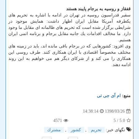
قفقاز و روسیه به برجام پایبند هستند
سفیر فدراسیون روسیه در تهران در ادامه با اشاره به تحریم های
یكطرفه آمریكا مقابل ایران اظهار داشت: همایش موجود در
شرایطی برگزار شده است كه تحریم های ظالمانه ای مقابل ما وجود
دارد. ما مخالف اقدامات یك جانبه مقابل برجام و برنامه اتمی ایران
هستیم.
وی افزود: كشورهایی كه در برجام باقی مانده اند، باید در زمینه های
مختلف مخصوصاً اقتصادی با ایران همكاری كنند. طرف روسی این
همكاری را می كند و از شركای دیگر هم می خواهیم به این روند
ادامه دهند.
منبع:
ام آی جی تی
1398/03/26
14:38:14
4571
/ 5
5.0
تگهای خبر:
تحریم
,
كشور
,
مشترك