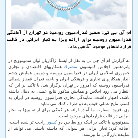
ام آی جی تی: سفیر فدراسیون روسیه در تهران از آمادگی
فدراسیون روسیه برای ارائه ویزا به تجار ایرانی در قالب
قراردادهای موجود آگاهی داد.
به گزارش ام آی جی تی به نقل از ایسنا، ژاگاریان لوان سمونوویچ در
پانزدهمین اجلاس كمیسیون
مشترك
همكاریهای اقتصادی و تجاری
جمهوری اسلامی ایران در فدراسیون روسیه و دومین همایش چشم
انداز همكاریهای تجاری و فرهنگی ایران و ناحیه فدرال قفقاز شمالی
فدراسیون روسیه كه امروز در تهران برگزار شد، با تاكید بر این كه
انتظار می رود اجلاس و همایش مذكور نتایج عملی به دنبال داشته
باشد، اظهار داشت: نمایندگی تجاری فدراسیون روسیه در ایران به
كسب نتایج عملی خوب به دو طرف كمك می نماید.
وی افزود: سفارت ما آماده ارائه هر كمكی برای ارائه ویزا به تجار
ایرانی در قالب قراردادهای موجود است.
سمونوویچ با تاكید بر اینكه روابط بین دو
كشور
راحت تر شده است،
اضافه كرد: تجار ایرانی هر سوالی كه داشته باشند، می توانند از
نماینده بازرگانی ما بپرسند.