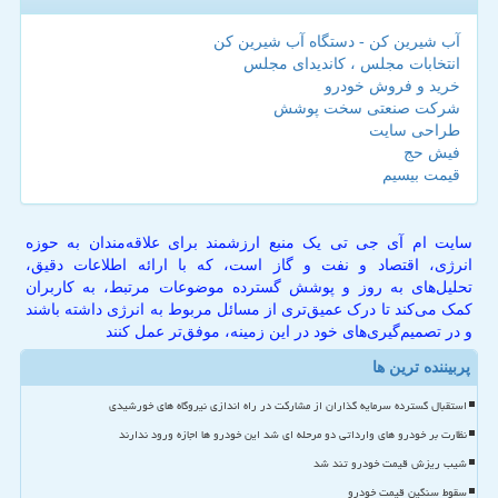
آب شیرین کن - دستگاه آب شیرین کن
انتخابات مجلس ، کاندیدای مجلس
خرید و فروش خودرو
شرکت صنعتی سخت پوشش
طراحی سایت
فیش حج
قیمت بیسیم
سایت ام آی جی تی یک منبع ارزشمند برای علاقه‌مندان به حوزه
انرژی، اقتصاد و نفت و گاز است، که با ارائه اطلاعات دقیق،
تحلیل‌های به روز و پوشش گسترده موضوعات مرتبط، به کاربران
کمک می‌کند تا درک عمیق‌تری از مسائل مربوط به انرژی داشته باشند
و در تصمیم‌گیری‌های خود در این زمینه، موفق‌تر عمل کنند
پربیننده ترین ها
استقبال گسترده سرمایه گذاران از مشارکت در راه اندازی نیروگاه های خورشیدی
نظارت بر خودرو های وارداتی دو مرحله ای شد این خودرو ها اجازه ورود ندارند
شیب ریزش قیمت خودرو تند شد
سقوط سنگین قیمت خودرو