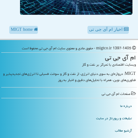
اخبار ام آی جی تی
MIGT home
migtco.ir 1397-1405 - حقوق مادی و معنوی سایت ام آی جی تی محفوظ است
ام آی جی تی
وبسایت اقتصادی با تمرکز بر نفت و گاز
MIGT: دروازه‌ای به سوی دنیای انرژی، از نفت و گاز و سوخت فسیلی تا انرژی‌های تجدیدپذیر و
فناوری‌های نوین، همراه با تحلیل‌های دقیق و اخبار به روز
صفحات ام آی جی تی
درباره ما
تبلیغات و رپورتاژ در سایت
آرشیو مطالب