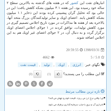
انبارهای نفت این
كشور
كه در هفته های گذشته به بالاترین سطح ۲
ساله خود رسیده بود، این هفته ۳.۱ میلیون بشكه كاهش یافت؛ این در
حالی بود كه تحلیل گران پیشبینی كرده بودند این ذخایر ۱.۱ میلیون
بشكه كاهش یابند. اعضای اوپك و سایر تولیدكنندگان بزرگ متحد آنها،
بالاخره بعد از هفته ها مذاكرات در مورد تاریخ اجلاس تصمیم گیری در
مورد كاهش تولیدات، توافق كردند در ۱ جولای اجلاس اعضای اوپك
برگزار گردد و به دنبال آن، در ۲ جولای اعضای غیر اوپك هم به این
اجلاس اضافه شوند.
1398/03/31
20:59:55
4662
/ 5
5.0
تگهای خبر:
انرژی
,
اوپك
,
تولید
,
قیمت نفت
این مطلب را می پسندید؟
(0)
(1)
X
تازه ترین مطالب مرتبط
چرا وقتی نرخ ارز می ریزد، قیمت خودرو جهش می کند؟
ناترازی آب و برق با جذب سرمایه گذاری برطرف می شود