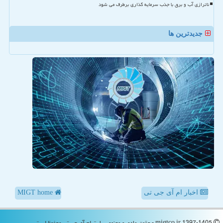
ناترازی آب و برق با جذب سرمایه گذاری برطرف می شود
جدیدترین ها
اخبار ام آی جی تی
MIGT home
migtco.ir 1397-1405 - حقوق مادی و معنوی سایت ام آی جی تی محفوظ است