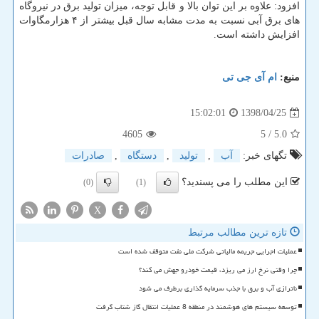
افزود: علاوه بر این توان بالا و قابل توجه، میزان تولید برق در نیروگاه
های برق آبی نسبت به مدت مشابه سال قبل بیشتر از ۴ هزارمگاوات
افزایش داشته است.
منبع:
ام آی جی تی
1398/04/25
15:02:01
4605
/ 5
5.0
تگهای خبر:
آب
,
تولید
,
دستگاه
,
صادرات
این مطلب را می پسندید؟
(0)
(1)
X
تازه ترین مطالب مرتبط
عملیات اجرایی جریمه مالیاتی شرکت ملی نفت متوقف شده است
چرا وقتی نرخ ارز می ریزد، قیمت خودرو جهش می کند؟
ناترازی آب و برق با جذب سرمایه گذاری برطرف می شود
توسعه سیستم های هوشمند در منطقه 8 عملیات انتقال گاز شتاب گرفت