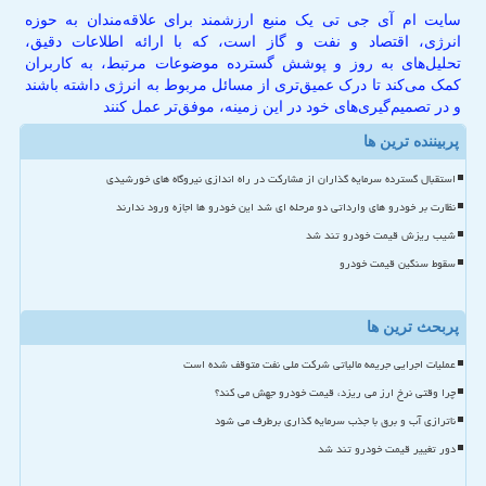
سایت ام آی جی تی یک منبع ارزشمند برای علاقه‌مندان به حوزه
انرژی، اقتصاد و نفت و گاز است، که با ارائه اطلاعات دقیق،
تحلیل‌های به روز و پوشش گسترده موضوعات مرتبط، به کاربران
کمک می‌کند تا درک عمیق‌تری از مسائل مربوط به انرژی داشته باشند
و در تصمیم‌گیری‌های خود در این زمینه، موفق‌تر عمل کنند
پربیننده ترین ها
استقبال گسترده سرمایه گذاران از مشارکت در راه اندازی نیروگاه های خورشیدی
نظارت بر خودرو های وارداتی دو مرحله ای شد این خودرو ها اجازه ورود ندارند
شیب ریزش قیمت خودرو تند شد
سقوط سنگین قیمت خودرو
پربحث ترین ها
عملیات اجرایی جریمه مالیاتی شرکت ملی نفت متوقف شده است
چرا وقتی نرخ ارز می ریزد، قیمت خودرو جهش می کند؟
ناترازی آب و برق با جذب سرمایه گذاری برطرف می شود
دور تغییر قیمت خودرو تند شد