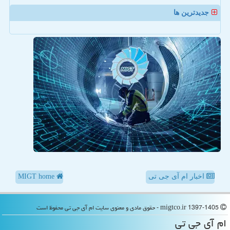
جدیدترین ها
اخبار ام آی جی تی
MIGT home
migtco.ir 1397-1405 - حقوق مادی و معنوی سایت ام آی جی تی محفوظ است
ام آی جی تی