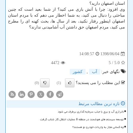
استان اصفهان دارید؟
وی افزود: چرا با آتش بازی می كنید؟ از شما بعید است كه چنین
مباحثی را دنبال می كنید، به شما اخطار می دهم كه با مردم استان
اصفهان اینطور رفتار نكنید، بعد از سال ها، بحث كهنه ای را مطرح
می كنید، مردم اصفهان حق داشتن آب آشامیدنی ندارند؟
1398/06/04
14:08:57
4472
/ 5
5.0
تگهای خبر:
آب
,
كشور
این مطلب را می پسندید؟
(0)
(1)
X
تازه ترین مطالب مرتبط
ناترازی آب و برق با جذب سرمایه گذاری برطرف می شود
توسعه سیستم های هوشمند در منطقه 8 عملیات انتقال گاز شتاب گرفت
چه کسانی مجاز به واردات خودرو نو هستند؟