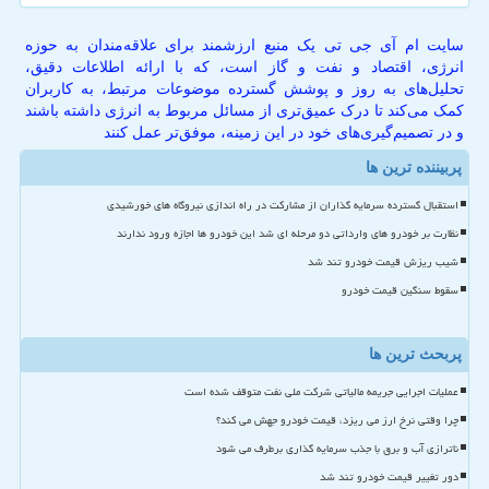
سایت ام آی جی تی یک منبع ارزشمند برای علاقه‌مندان به حوزه
انرژی، اقتصاد و نفت و گاز است، که با ارائه اطلاعات دقیق،
تحلیل‌های به روز و پوشش گسترده موضوعات مرتبط، به کاربران
کمک می‌کند تا درک عمیق‌تری از مسائل مربوط به انرژی داشته باشند
و در تصمیم‌گیری‌های خود در این زمینه، موفق‌تر عمل کنند
پربیننده ترین ها
استقبال گسترده سرمایه گذاران از مشارکت در راه اندازی نیروگاه های خورشیدی
نظارت بر خودرو های وارداتی دو مرحله ای شد این خودرو ها اجازه ورود ندارند
شیب ریزش قیمت خودرو تند شد
سقوط سنگین قیمت خودرو
پربحث ترین ها
عملیات اجرایی جریمه مالیاتی شرکت ملی نفت متوقف شده است
چرا وقتی نرخ ارز می ریزد، قیمت خودرو جهش می کند؟
ناترازی آب و برق با جذب سرمایه گذاری برطرف می شود
دور تغییر قیمت خودرو تند شد