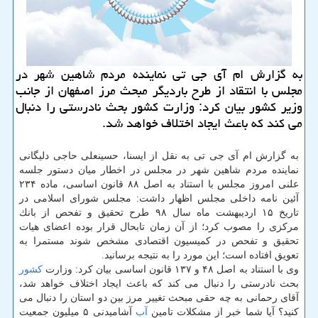
به گزارش ام آی جی تی نماینده مردم شاهین شهر در
مجلس با انتقاد از طرح باردیگر مبحث مرز اصفهان از جانب
وزیر كشور بیان كرد: وزارت كشور بحث نادرستی را دنبال
می كند كه باعث ایجاد اختلاف خواهد شد.
به گزارش ام آی جی تی به نقل از ایسنا، حسینعلی حاجی دلیگانی
نماینده مردم شاهین شهر در مجلس در اخطار میان دستور جلسه
علنی امروز مجلس با استناد به اصل ۸۸ قانون اساسی، ماده ۲۳۴
آئین نامه داخلی مجلس اظهار داشت: مجلس شورای اسلامی در
تاریخ ۱۵ اردیبهشت ماه سال ۹۸ طرح تحقیق و تفحص از بانك
مركزی را مصوب كرد؛ از آن زمان تابحال قرار بوده اعضای هیات
تحقیق و تفحص در كمیسیون اقتصادی مشخص شوند مستمرا به
تعویق افتاده است؛ این مورد را به نتیجه برسانید.
وی با استناد به اصل ۴۸ و ۱۳۷ قانون اساسی بیان كرد: وزارت
كشور
بحث نادرستی را دنبال می كند كه باعث ایجاد اختلاف خواهد شد،
آقای رحمانی به چه حقی مبحث تغییر مرز بین دو استان را دنبال می
كنید؟ آیا شما خبر از مشكلات تامین
آب
آشامیدنی ۵ میلیون جمعیت