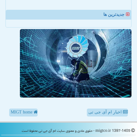
جدیدترین ها
اخبار ام آی جی تی
MIGT home
migtco.ir 1397-1405 - حقوق مادی و معنوی سایت ام آی جی تی محفوظ است