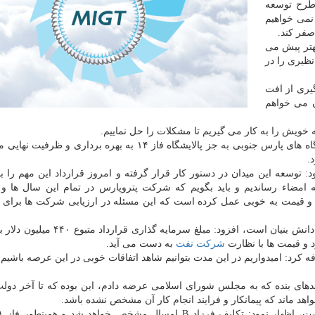
 طرح توسعه
نمی خواهیم
صفر كند.
هتر پیش می
نظیری را در
اهداف امضای قرارداد فاز ۱۱، پیشگیری از افت
ان می خواهم
ویش را به كار می گیریم تا مشكلات را حل نماییم.
وزیر نفت تصریح كرد: تا اواخر سال، تمام سكوها و پالایشگاه های پارس جنوبی به جز پالایشگاه فاز ۱۴ به بهره بر
د: توسعه این میدان در دستور كار قرار گرفته و امروز قرارداد این مهم را ب
امضاء رساندیم و باید بگویم كه شركت پتروپارس در تمام این سال ها و 
ی و قیمت به خوبی عمل كرده است كه این مسئله در ارزیابی شركت ها برای م
زنگنه با بیان این كه شركت پتروپارس در واقع یك شركت دانش بنیان است، افزود: مبلغ سر
 و قیمت ها با نظارت
شركت نفت
به دست می آید.
های بنده كه به مجلس شورای اسلامی عرضه دادم، این بوده كه تا آخر دول
د ماند كه پیمانكار و فرایند انجام كار آن مشخص نشده باشد.