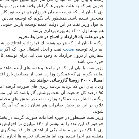
جنوبی هم كه به علت تحریم ها گرفتار وقفه شده بود، نهایتا
وی با بیان این كه توسعه میدان فروزان هم در دستور كار
مشخص نشده باشد. همینطور باید بگویم كه توسعه میادین 
هم نیمه اول ۱۴۰۰ به بهره برداری برسد.
هر دو هفته یك قرارداد و افتتاح در شرایط تحریم
زنگنه با بیان این كه هر دو هفته یك قرارداد و افتتاح در
ایم برای توسعه
صنعت
نفت و ایجاد اشتغال چون كه اگر
صن
سفارش از درون قرارداد به وجود می آید، برای توسعه كار 
حوزه می باشد.
وزیر نفت با بیان این كه در ماه ها و هفته های آینده شاهد 
نماید، بگونه ای كه عملكرد وزارت نفت از مصادیق بارز اق
امسال ۳۰۰۰ روستا گازرسانی خواهند شد
۹۵ درصد كل جمعیت آن تحت پوشش گاز باشند كه این مسئله یك ركورد قابل توجه در حوزه گازرسانی
زنگنه با اشاره به عملكرد وزارت نفت در بخش های مختلف ا
علاوه بر این در بخش صادرات هم نشان دادیم كه آمریكا نم
شوند.
خواهیم كه این عدد را به بیشتر از ۱۴۰ میلیون تن افزایش دهیم.
وی با تاكید بر
منطقه هم اجرا نشده بود، اما متاسفانه تحریم ها اجازه ادام