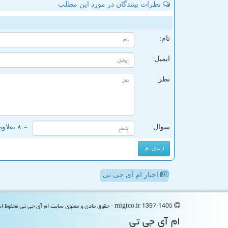
نظرات بینندگان در مورد این مطلب
ن
نام:
ایمیل:
نظر:
سوال:
= ۸ بعلاوه ۳
اخبار ام آی جی تی
migtco.ir 1397-1405 - حقوق مادی و معنوی سایت ام آی جی تی محفوظ است
ام آی جی تی