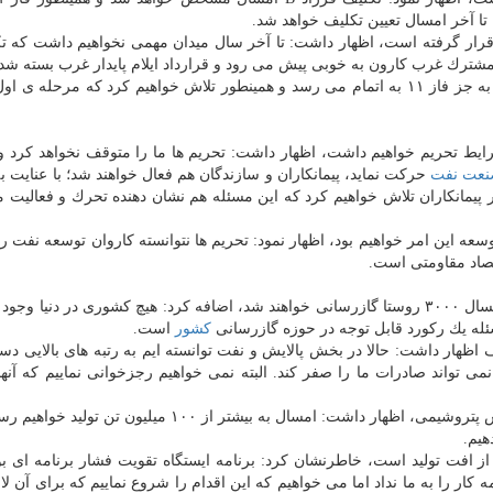
 تا آخر امسال تعیین تكلیف خواهد شد.
 قرار گرفته است، اظهار داشت: تا آخر سال میدان مهمی نخواهیم داشت كه ت
مشترك غرب كارون به خوبی پیش می رود و قرارداد ایلام پایدار غرب بسته ش
 شرایط تحریم خواهیم داشت، اظهار داشت: تحریم ها ما را متوقف نخواهد كرد و 
عت نفت
حركت نماید، پیمانكاران و سازندگان هم فعال خواهند شد؛ با عنایت به
پیمانكاران تلاش خواهیم كرد كه این مسئله هم نشان دهنده تحرك و فعالیت ما
توسعه این امر خواهیم بود، اظهار نمود: تحریم ها نتوانسته كاروان توسعه نفت 
تصاد مقاومتی است.
وی با بیان این كه برپایه برنامه ریزی های صورت گرفته امسال ۳۰۰۰ روستا گازرسانی خواهند شد، اضافه كرد: هیچ كشوری در دنیا
كشور
است.
ظهار داشت: حالا در بخش پالایش و نفت توانسته ایم به رتبه های بالایی دست
ی تواند صادرات ما را صفر كند. البته نمی خواهیم رجزخوانی نماییم كه آنها
وزیر نفت همینطور در حوزه اقدامات صورت گرفته در بخش پتروشیمی، اظهار داشت: امسال به بیشتر از ۱۰۰ می
 این مسئله یكی از اهداف فاز ۱۱ پیشگیری از افت تولید است، خاطرنشان كرد: برنامه ایستگاه تقویت فشار برنامه ا
ه كار را به ما نداد اما می خواهیم كه این اقدام را شروع نماییم كه برای آن 