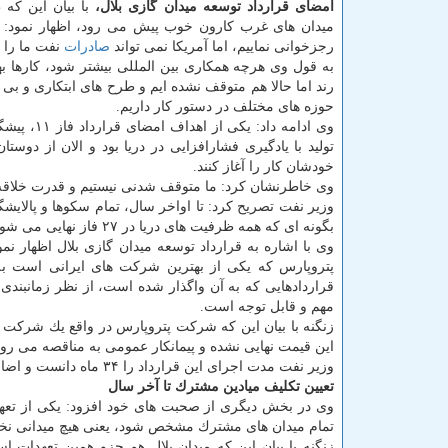
امضای قرارداد توسعه میدان گازی بلال،
با بیان این كه
میدان های غرب كارون خوب پیش می رود، اظهار نمود: 
رجزخوانی نماییم، اما آمریكا نمی تواند
صادرات
نفت ما را 
به قول وی هرچه همكاری بین المللی بیشتر شود، كارها ب
رند اما حالا هم متوقف نشده ایم و طرح های ابتكاری و بی 
حوزه های مختلف در دستور كار داریم.
وی ادامه داد: یكی از 
تولید با یادگیری فشارافزایی در دریا بود و الان از دوست
خودشان كار را آغاز كنند.
وی خاطرنشان كرد: ما متوقف شدنی نیستیم و قدرت خلاقه خ
بگونه ای كه همه ظرفیت های دریا در ۲۷ فاز نهایی می شود.
وی با اشاره به قرارداد توسعه میدان گازی بلال اظهار نمو
پتروپارس كه یكی از بهترین شركت های ایرانی است به 
قراردادهایی كه به آن واگذار شده است، از نظر زمانبند
مهم و قابل توجه است.
این قیمت نهایی نشده و پیمانكار عمومی به مناقصه می رود
وزیر نفت مدت اجرای این قرارداد را ۳۴ ماه دانست و اضافه كرد: امیدواریم در این مدت بتوانیم شاهد اتفاقات خوبی در این عرصه باشیم.
تعیین تكلیف میادین مشترك تا آخر سال
وی در بخش دیگری از صحبت های خود افزود: یكی از تعهد
تمام میدان های مشترك مشخص شود، یعنی هیچ میدانی نخواه