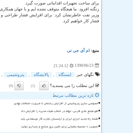
برای ساخت تجهیزات اقداماتی صورت گیرد.
زنگنه افزود: ما هیچگاه متوقف نشده ایم و با جهان همكار
وزیر نفت خاطرنشان كرد: برای افزایش فشار طراحی و تا
فشار كار خواهیم كرد.
منبع:
ام آی جی تی
1398/06/23
21:24:12
تگهای خبر:
ایستگاه
,
پالایشگاه
,
پتروشیمی
,
این مطلب را می پسندید؟
(0)
(1)
تازه ترین مطالب مرتبط
خصوصی سازی پتروشیمی از افزایش راندمان تا ضرورت اصلاحات نهادی
لغو مجمع عادی فارس، ابهام در انتخاب هیأت مدیره را افزایش داد
نقشه راه جدید انرژی ایران و ارمنستان تجارت گاز توسعه می یابد
تصویب ۷ تصمیم عملیاتی برای تأمین برق صنایع و پایداری تولید