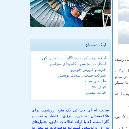
لینک دوستان
آب شیرین کن - دستگاه آب شیرین کن
داری و ظرفیت نهایی می رسد،
انتخابات مجلس ، کاندیدای مجلس
خرید و فروش خودرو
ا
شركت
شرکت صنعتی سخت پوشش
در تمام
طراحی سایت
ا بسیار
فیش حج
قیمت بیسیم
مایه گذاری قرارداد متبوع ۴۴۰ میلیون دلار بوده البته
سایت ام آی جی تی یک منبع ارزشمند برای
علاقه‌مندان به حوزه انرژی، اقتصاد و نفت و
ت تكلیف
گاز است، که با ارائه اطلاعات دقیق، تحلیل‌های
به روز و پوشش گسترده موضوعات مرتبط، به
زنگنه با بیان این كه میدان بلال هم جزو همین تعهدات است، اظهار نمود: تكلیف فرزاد B امسال مشخص خواهد شد و همینطور فاز ۱۱ پارس