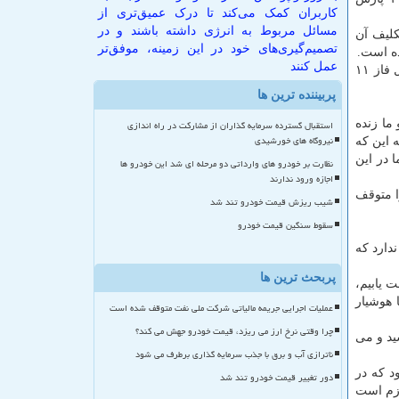
کاربران کمک می‌کند تا درک عمیق‌تری از
مسائل مربوط به انرژی داشته باشند و در
كلیف آن
تصمیم‌گیری‌های خود در این زمینه، موفق‌تر
ده است.
عمل کنند
به قول وزیر نفت در این دولت عمده توسعه پارس جنوبی به جز فاز ۱۱ به اتمام می رسد و همینطور تلاش خواهیم كرد كه مرحله ی اول فاز ۱۱
پربیننده ترین ها
ما زنده
استقبال گسترده سرمایه گذاران از مشارکت در راه اندازی
نیروگاه های خورشیدی
 این كه
 در این
نظارت بر خودرو های وارداتی دو مرحله ای شد این خودرو ها
اجازه ورود ندارند
را متوقف
شیب ریزش قیمت خودرو تند شد
سقوط سنگین قیمت خودرو
 وجود ندارد كه
پربحث ترین ها
 یابیم،
 هوشیار
عملیات اجرایی جریمه مالیاتی شرکت ملی نفت متوقف شده است
چرا وقتی نرخ ارز می ریزد، قیمت خودرو جهش می کند؟
لیون تن تولید خواهیم رسید و می
ناترازی آب و برق با جذب سرمایه گذاری برطرف می شود
ی بود كه در
دور تغییر قیمت خودرو تند شد
لازم است