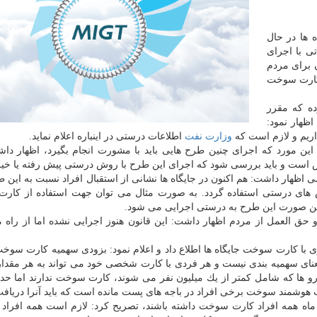
ه ها در حال
ی با اجرای
 برای مردم
 كارت سوخت
ده كه مقرر
ظهار نمود:
داریم و لازم است كه
وزارت نفت
اطلاعات درستی در اینباره اعلام نماید.
 این مورد كه اجرای چنین طرح هایی باید با مشورت انجام بگیرد، اظهار داش
یش است و باید بررسی شود كه اجرای این طرح با روش درستی پیش رفته یا خیر
ظهار داشت: هم اكنون در جایگاه ها نشانی از استقبال افراد نسبت به این ط
ش های درستی استفاده گردد. به صورت مثال می توان جهت استفاده از كا
 این صورت این طرح به درستی اجرایی می شود.
 حق العمل از مردم اظهار داشت: این قانون هنوز اجرایی نشده اما از راه
ی با كارت سوخت جایگاه ها اطلاع داد و اعلام نمود: بزودی سهمیه كارت سوخت
 این مورد به معنای سهمیه بندی نیست و هر فردی با كارت شخصی خود می تواند به هر مقد
و ها كه شامل كمتر از یك میلیون نفر می شوند، كارت سوخت ندارند اما حدو
وشمند سوخت برخی افراد در باجه های پست مانده است كه باید آنرا دریافت 
مهر ماه همه افراد كارت سوخت داشته باشند، تصریح كرد: لازم است همه افراد 