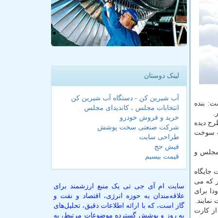
لینک دوستان
آب شیرین کن - دستگاه آب شیرین کن
ت: بنده
انتخابات مجلس ، کاندیدای مجلس
.
خرید و فروش خودرو
رح دیده
شرکت صنعتی سخت پوشش
رت سوخت
طراحی سایت
فیش حج
 مجلس و
قیمت بیسیم
 جایگاه
ار كه می
سایت ام آی جی تی یک منبع ارزشمند برای
دا برای
علاقه‌مندان به حوزه انرژی، اقتصاد و نفت و
نمایند.
گاز است، که با ارائه اطلاعات دقیق، تحلیل‌های
از كارت
به روز و پوشش گسترده موضوعات مرتبط، به