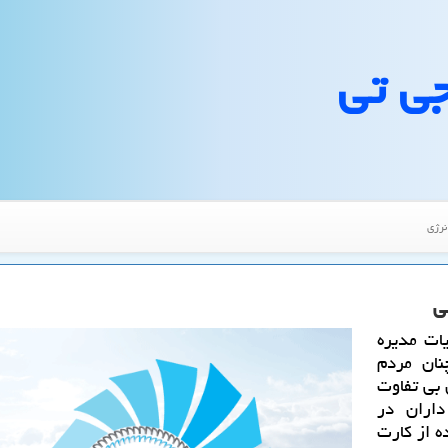
جی تی
نرژی
ی
ات مدیره
نان مردم
بی تفاوت
اران در
ه از كارت