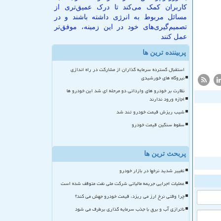
کاربران کمک می‌کند تا درک عمیق‌تری از
مسائل مربوط به انرژی داشته باشند و در
تصمیم‌گیری‌های خود در این زمینه، موفق‌تر
عمل کنند
پربیننده ترین ها
استقبال گسترده سرمایه گذاران از مشارکت در راه اندازی
نیروگاه های خورشیدی
نظارت بر خودرو های وارداتی دو مرحله ای شد این خودرو ها
اجازه ورود ندارند
شیب ریزش قیمت خودرو تند شد
سقوط سنگین قیمت خودرو
پربحث ترین ها
تغییر شدید نرخها در بازار خودرو
عملیات اجرایی جریمه مالیاتی شرکت ملی نفت متوقف شده است
چرا وقتی نرخ ارز می ریزد، قیمت خودرو جهش می کند؟
ناترازی آب و برق با جذب سرمایه گذاری برطرف می شود