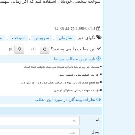
سوخت شخصی خودشان استفاده كنند كه اگر زمانی سهمیه ب
1398/07/13
14:36:44
تگهای خبر:
سازمان
,
سرویس
,
سوخت
,
ن
این مطلب را می پسندید؟
(0)
(1)
تازه ترین مطالب مرتبط
عملیات اجرایی جریمه مالیاتی شرکت ملی نفت متوقف شده است
افزایش قیمت بنزین منتفی است
لغو مجمع عادی فارس، ابهام در انتخاب هیأت مدیره را افزایش داد
جزئیات سوخت رسانی به ناوگان اربعین
نظرات بینندگان در مورد این مطلب
ن
نام:
ایمیل: