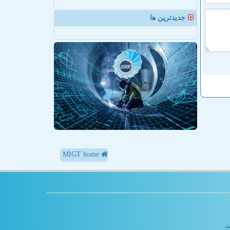
جدیدترین ها
MIGT home
یت