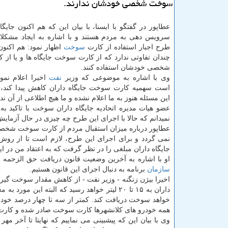
سوخت شخصی خودشان ندارند.
عطاپور در گفتگو با ایسنا، با بیان این كه هم اكنون جایگا
سرویس دهی به مردم هستند و با اشاره به ایجاد مشكلات
طرح اجبار استفاده از كارت
سوخت
اظهار نمود: هم اكنون
چندان تفاوتی ندارد كه از كارت سوخت جایگاه ها و یا از
شخصی خودشان استفاده كنند.
وی با اشاره به موضوعی كه وزیر
نفت
اخیرا اعلام نمو
است سهمیه كارت سوخت جایگاه داران كاهش پیدا كند، ا
این مسئله هنوز به ما اعلام نشده و ما هیچ اطلاعی از آن ن
عضو هیات مدیره اتحادیه جایگاه داران سوخت با تاكید به
نمیدانم كه حالا با اجرای این طرح چه چیزی در حال آزما
عطاپور درباره میزان استقبال مردم از كارت سوخت شخصی ا
نمی گردد و برای اجرای این طرح، لازم است تا از رو
جایگاه داران مبلغی را در نظر گرفت كه به اعتقاد من در
او با اشاره به آخرین وضعیت قانون دریافت حق الزحمه و
سازمان
برنامه به دنبال اجرای این قانون هستیم.
اخیرا بیژن زنگنه - وزیر نفت - از كاهش مقدار سوخت گیر
داران به ۱۵ تا ۲۰ لیتر خواهد رسید كه البته
خواهد سوخت دریافت كند. كمتر از سه تا چهار درصد خودر
همه خودرو های كلانشهرها كارت سوخت صادر شده و كارت ه
وی با بیان این كه پیشبینی می نماییم كه نهایتا تا آخر 