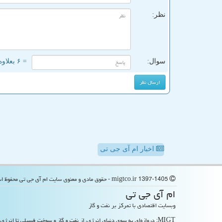
نظر:
سوال:
= ۶ بعلاوه ۴
اخبار ام آی جی تی
migtco.ir 1397-1405 - حقوق مادی و معنوی سایت ام آی جی تی محفوظ است
ام آی جی تی
وبسایت اقتصادی با تمرکز بر نفت و گاز
MIGT: دروازه‌ای به سوی دنیای انرژی، از نفت و گاز و سوخت فسیلی تا انرژی