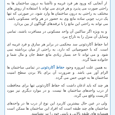
از آنجایی که ورود هر فرد غریبه و ناآشنا به درون ساختمان ها به
راحتی صورت می پذیرد و هر فردی می تواند با استفاده از روش های
مختلف به راحتی به درون ساختمان ها وارد شود، در صورتی که تنها
یک درب چوبی ساده مانع وی به حضور در هر واحد مسکونی باشد،
می تواند به راحتی این مانع را با ترفندهای گوناگون از بین بردارد.
و به ویژه اگر ساکنین آن واحد مسکونی در مسافرت باشند، تمامی
وسایل آن منزل را به تاراج ببرد.
اما حفاظ آکاردئونی سد محکمی در برابر هر سارق و فرد غریبه ای
است. که با خصوصیاتی که دارد، به راحتی از میان برداشته نمی
شود. و می تواند تا حد بسیار زیادی مانع حفظ جان و مال شما و
خانواده شما گردد.
به همین علت امروزه وجود
حفاظ آکاردئونی
در تمامی ساختمان ها
الزام آور می باشد. و ضرورت آن برای بالا بردن سطح امنیت
ساختمان ها به خوبی حس می گردد.
هر چند که باید اذعان داشت که حفاظ آکاردئونی تنها برای محافظت
از درب واحدهای ساختمان ها نیست. و در موارد دیگری نیز مورد
کاربست واقع می گردد.
ولی در عین حال بیشترین کاربرد این نوع از درب ها در واحدهای
ساختمان های چند طبقه است که افراد این ساختمان ها ممکن است
همسایه های طبقه بالایی و پایینی خود را نیز نشناسند.