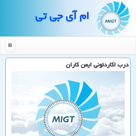
ام آی جی تی
منو
درب اكاردئونی ایمن كاران