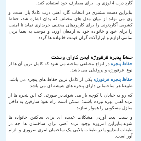
گارد درب 4 لوزی و... برای مصارف خود استفاده کنید.
بنابراین دست مشتری در انتخاب گارد آهنی درب کاملا باز است، و
وی می تواند از میان مدل های مختلف که بدان اشاره شد، حفاظ
کشویی آکاردئونی را برای کاربردهای مختلف خریداری نماید تا امنیت
را برای خود و خانواده خود به ارمغان آورد، و موجب به یغما بردن
تمامی لوازم و ابزارآلات گران قیمت خانواده ها گردد.
حفاظ پنجره فرفورژه ایمن کاران وحدت
حفاظ پنجره
در انواع مختلفی ساخته می شود که کامل ترین آن ها از
نوع فرفورژه و پروفیلی می باشد.
حفاظ پنجره فرفورژه
یکی از کامل ترین حفاظ های پنجره می باشد.
طبیعتا هر ساختمانی دارای پنجره های شیشه ای می باشد.
که رو به خیابان یا کوچه باز می شوند.در صورتی که این پنجره ها از
نرده آهنی بهره نبرده باشند؛ ممکن است راه نفوذ سارقین به داخل
منازل مسکونی را هموار سازند.
و سبب پدید آوردن مشکلات عدیده ای برای ساکنین خانواده ها
شوند.بنابراین امروزه وجود نرده آهنی برای ساختمان ها چه در
طبقات ابتداییو یا در طبقات بالایی یک ساختمان امری ضروری و الزام
آور است.