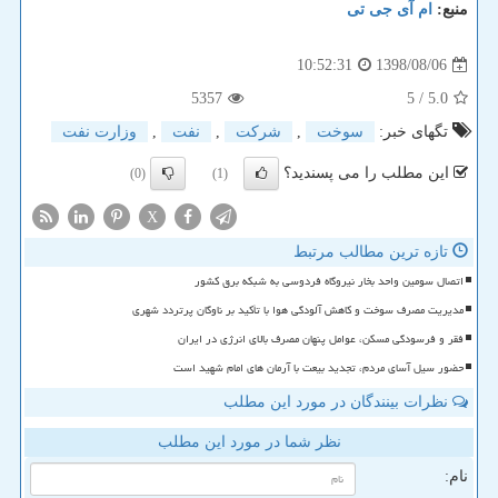
منبع:
ام آی جی تی
1398/08/06
10:52:31
5357
/ 5
5.0
تگهای خبر:
سوخت
,
شركت
,
نفت
,
وزارت نفت
این مطلب را می پسندید؟
(0)
(1)
X
تازه ترین مطالب مرتبط
اتصال سومین واحد بخار نیروگاه فردوسی به شبکه برق کشور
مدیریت مصرف سوخت و کاهش آلودگی هوا با تأکید بر ناوگان پرتردد شهری
فقر و فرسودگی مسکن، عوامل پنهان مصرف بالای انرژی در ایران
حضور سیل آسای مردم، تجدید بیعت با آرمان های امام شهید است
نظرات بینندگان در مورد این مطلب
نظر شما در مورد این مطلب
نام: