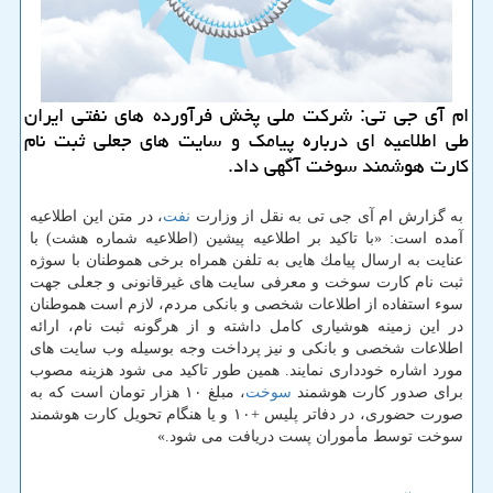
ام آی جی تی: شركت ملی پخش فرآورده های نفتی ایران
طی اطلاعیه ای درباره پیامك و سایت های جعلی ثبت نام
كارت هوشمند سوخت آگهی داد.
به گزارش ام آی جی تی به نقل از وزارت
نفت
، در متن این اطلاعیه
آمده است: «با تاكید بر اطلاعیه پیشین (اطلاعیه شماره هشت) با
عنایت به ارسال پیامك هایی به تلفن همراه برخی هموطنان با سوژه
ثبت نام كارت سوخت و معرفی سایت های غیرقانونی و جعلی جهت
سوء استفاده از اطلاعات شخصی و بانكی مردم، لازم است هموطنان
در این زمینه هوشیاری كامل داشته و از هرگونه ثبت نام، ارائه
اطلاعات شخصی و بانكی و نیز پرداخت وجه بوسیله وب سایت های
مورد اشاره خودداری نمایند. همین طور تاكید می شود هزینه مصوب
برای صدور كارت هوشمند
سوخت
، مبلغ ۱۰ هزار تومان است كه به
صورت حضوری، در دفاتر پلیس +۱۰ و یا هنگام تحویل كارت هوشمند
سوخت توسط مأموران پست دریافت می شود.»