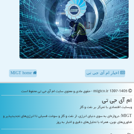
اخبار ام آی جی تی
MIGT home
migtco.ir 1397-1405 - حقوق مادی و معنوی سایت ام آی جی تی محفوظ است
ام آی جی تی
وبسایت اقتصادی با تمرکز بر نفت و گاز
MIGT: دروازه‌ای به سوی دنیای انرژی، از نفت و گاز و سوخت فسیلی تا انرژی‌های تجدیدپذیر و
فناوری‌های نوین، همراه با تحلیل‌های دقیق و اخبار به روز