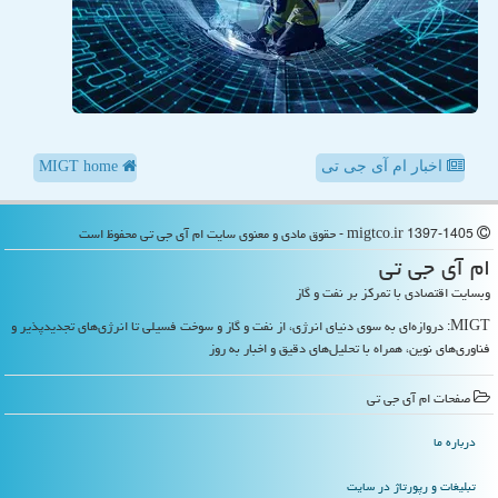
اخبار ام آی جی تی
MIGT home
migtco.ir 1397-1405 - حقوق مادی و معنوی سایت ام آی جی تی محفوظ است
ام آی جی تی
وبسایت اقتصادی با تمرکز بر نفت و گاز
MIGT: دروازه‌ای به سوی دنیای انرژی، از نفت و گاز و سوخت فسیلی تا انرژی‌های تجدیدپذیر و
فناوری‌های نوین، همراه با تحلیل‌های دقیق و اخبار به روز
صفحات ام آی جی تی
درباره ما
تبلیغات و رپورتاژ در سایت