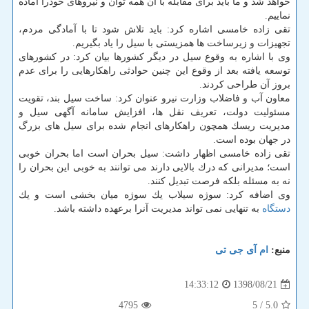
خواهد شد و ما باید برای مقابله با آن همه توان و نیروهای خودرا آماده
نماییم.
تقی زاده خامسی اشاره كرد: باید تلاش شود تا با آمادگی مردم،
تجهیزات و زیرساخت ها همزیستی با سیل را یاد بگیریم.
وی با اشاره به وقوع سیل در دیگر كشورها بیان كرد: در كشورهای
توسعه یافته بعد از وقوع این چنین حوادثی راهكارهایی را برای عدم
بروز آن طراحی كردند.
معاون آب و فاضلاب وزارت نیرو عنوان كرد: ساخت سیل بند، تقویت
مسئولیت دولت، تعریف نقل ها، افزایش سامانه آگهی سیل و
مدیریت ریسك همچون راهكارهای انجام شده برای سیل های بزرگ
در جهان بوده است.
تقی زاده خامسی اظهار داشت: سیل بحران است اما بحران خوبی
است؛ مدیرانی كه درك بالایی دارند می توانند به خوبی این بحران را
نه به مسئله بلكه فرصت تبدیل كنند.
وی اضافه كرد: سوژه سیلاب یك سوژه میان بخشی است و یك
دستگاه
به تنهایی نمی تواند مدیریت آنرا برعهده داشته باشد.
منبع:
ام آی جی تی
1398/08/21
14:33:12
4795
/ 5
5.0