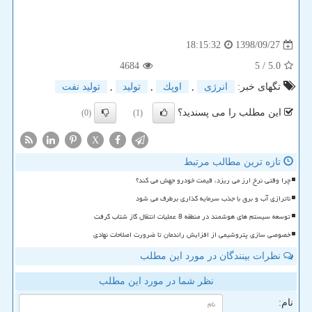
1398/09/27
18:15:32
4684
/ 5
5.0
تگهای خبر:
انرژی
,
اوپك
,
تولید
,
تولید نفت
این مطلب را می پسندید؟
(0)
(1)
X
تازه ترین مطالب مرتبط
چرا وقتی نرخ ارز می ریزد، قیمت خودرو جهش می کند؟
ناترازی آب و برق با جذب سرمایه گذاری برطرف می شود
توسعه سیستم های هوشمند در منطقه 8 عملیات انتقال گاز شتاب گرفت
خصوصی سازی پتروشیمی از افزایش راندمان تا ضرورت اصلاحات نهادی
نظرات بینندگان در مورد این مطلب
نظر شما در مورد این مطلب
نام: