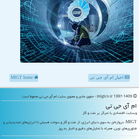
اخبار ام آی جی تی
MIGT home
migtco.ir 1397-1405 - حقوق مادی و معنوی سایت ام آی جی تی محفوظ است
ام آی جی تی
وبسایت اقتصادی با تمرکز بر نفت و گاز
MIGT: دروازه‌ای به سوی دنیای انرژی، از نفت و گاز و سوخت فسیلی تا انرژی‌های تجدیدپذیر و
فناوری‌های نوین، همراه با تحلیل‌های دقیق و اخبار به روز