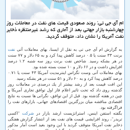
ام آی جی تی: روند صعودی قیمت های نفت در معاملات روز
چهارشنبه بازار جهانی بعد از آماری كه رشد غیرمنتظره ذخایر
نفت آمریكا را نشان داد، متوقف گردید.
به گزارش ام آی جی تی به نقل از ایسنا، بهای معاملات آتی
نفت
برنت ۳۳ سنت یا ۰.۵ درصد كاهش پیدا كرد و به ۶۵ دلار و ۷۷ سنت
در هر بشكه رسید. شاخص نفت برنت روز سه شنبه ۱.۲ درصد
افزایش داشت و در ۶۶ دلار و ۱۰ سنت بسته شده بود.
بهای معاملات آتی وست تگزاس اینترمدیت آمریكا ۴۳ سنت یا ۰.۷۱
درصد كاهش پیدا كرد و به ۶۰ دلار و ۵۱ سنت در هر بشكه رسید.
این افت قیمت بعد از رشد بیشتر از یك درصدی در معاملات روز
گذشته روی داد كه تحت تاثیر اعلام فاز اول توافق تجاری آمریكا و
چین در هفته گذشته بود. قبل از این توافق، نگرانی ها نسبت به نتایج
اقتصادی مناقشه میان بزرگترین اقتصادهای جهانی، بازارهای نفت را
فراگرفته بود.
بگفته استفن اینس، استراتژیست ارشد بازار در
شركت
"اكسی
تریدر"، روند افزایشی قیمت های نفت بعد از انتشار گزارش هفتگی
ذخایر نفت آمریكا متوقف گردید با این وجود بعید است آمار مذكور