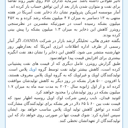
تاثیر طولانی داشته باشد. سرمایه گذاران حالا روی تغییر روند تقاضا
برای نفت و متوازن شدن بازار بعد از این توافق حساب باز كرده اند.
آمار موسسه امریكن پترولیوم نشان داد ذخایر نفت آمریكا در هفته
منتهی به ۱۳ دسامبر به میزان ۴.۷ میلیون بشكه رشد كرده و به ۴۵۲
میلیون بشكه رسیده است در صورتیكه مفسرین در نظرسنجی
رویترز كاهش این ذخایر به میزان ۱.۳ میلیون بشكه را پیش بینی
كرده بودند.
بگفته جفری هالی، تحلیلگر ارشد بازار در شركت OANDA، اگر آمار
رسمی از طرف اداره اطلاعات انرژی آمریكا كه بعدازظهر روز
چهارشنبه منتشر می شود، كاهش این ذخایر را نشان دهد نفت انگیزه
بیشتری برای افزایش قیمت پیدا خواهدنمود.
طبق گزارش رویترز، عامل دیگری كه از قیمت های نفت پشتیبانی
كرده است، كاهش بیشتر تولید نفت توسط گروه
اوپك
پلاس است.
تولیدكنندگان اوپك و غیراوپك كه به گروه اوپك پلاس معروف هستند،
با افزودن ۵۰۰ هزار بشكه در روز دیگر به كاهش تولیدشان موافقت
كرده اند و از اول ژانویه سال ۲۰۲۰ به مدت سه ماه به میزان ۱.۷
میلیون بشكه در روز تولیدشان را محدود خواهند كرد.
لئونید فیدان، نایب رئیس شركت لوك اویل روسیه اظهار نمود كه
قیمت نفت بین ۶۰ تا ۶۵ دلار در هر بشكه برای تولیدكنندگان مشاركت
كننده در توافق كاهش تولید اوپك پلاس مناسب خواهد بود. ایشان
سپس اشاره كرد: شوك قیمت تنها در صورتی روی خواهد داد كه این
تولیدكنندگان از تعهداتشان تخطی كنند.