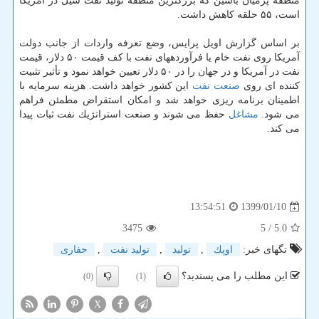
منطقه پرمیان باسین كه بزرگترین منطقه تولید نفت شیل در آمریكا
است، ۵۵ حلقه كاهش داشت.
بر اساس گزارش اویل پرایس، وضع تعرفه واردات از جانب دولت
آمریكا روی نفت خام یا فرآوردههای نفت با كف قیمت ۵۰ دلار، قیمت
نفت در آمریكا و در جهان را در ۵۰ دلار تعیین خواهد نمود و تأثیر تثبیت
كننده ای روی
صنعت نفت
این كشور خواهد داشت. هزینه سرمایه با
اطمینان برنامه ریزی خواهد شد و امكان استقراض مطمئن فراهم
می شود.
مشاغل
حفظ می شوند و صنعت استراتژیك نفت ثبات پیدا
می كند.
1399/01/10
13:54:51
3475
/ 5
5.0
تگهای خبر:
اوپك
,
تولید
,
تولید نفت
,
حفاری
این مطلب را می پسندید؟
(0)
(1)
X