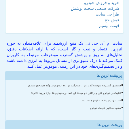
خرید و فروش خودرو
شرکت صنعتی سخت پوشش
طراحی سایت
فیش حج
قیمت بیسیم
سایت ام آی جی تی یک منبع ارزشمند برای علاقه‌مندان به حوزه
انرژی، اقتصاد و نفت و گاز است، که با ارائه اطلاعات دقیق،
تحلیل‌های به روز و پوشش گسترده موضوعات مرتبط، به کاربران
کمک می‌کند تا درک عمیق‌تری از مسائل مربوط به انرژی داشته باشند
و در تصمیم‌گیری‌های خود در این زمینه، موفق‌تر عمل کنند
پربیننده ترین ها
استقبال گسترده سرمایه گذاران از مشارکت در راه اندازی نیروگاه های خورشیدی
نظارت بر خودرو های وارداتی دو مرحله ای شد این خودرو ها اجازه ورود ندارند
شیب ریزش قیمت خودرو تند شد
سقوط سنگین قیمت خودرو
پربحث ترین ها