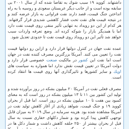
داشتهاند. كووید ۱۹ سبب شوك به تقاضا شده كه از سال ۲۰۰۱ بی
سابقه بوده است و از جانب دیگر عربستان سعودی و روسیه با به راه
انداختن جنگ قیمت، قصد دارند نفت فراوانی به بازار عرضه كنند و
در نتیجه قیمت های نفت تحت فشار كاهشی شدیدی قرار گرفتهاند.
هر كدام از این دو رویداد به تنهایی تأثیر منفی روی قیمت نفت دارد
اما با همدیگر بازار را شوكه كرده اند. وضع تعرفه واردات سبب
خواهد شد تأثیر این دو رویداد روی قیمت نفت تا حدودی تعدیل شود.
عمده نفت جهان در كنترل دولتها قرار دارد و ازاین رو دولتها قیمت
نفت را تعیین می كنند. آمریكا بزرگترین مصرف كننده نفت در جهان
است اما نفت این
كشور
در مالكیت
صنعت
خصوصی قرار دارد و
دولت آمریكا در تعیین قیمت نقش ندارد اما همواره به سیاست های
اوپك
و سایر كشورها و تاثیرگذاری آنها روی قیمت ها انتقاد كرده
است.
مصرف فعلی نفت در آمریكا ۲۰ میلیون بشكه در روز برآورده شده و
تولید این كشور بین ۱۱ تا ۱۳ میلیون بشكه در روز است كه به معنای
كمبود بین هفت تا ۱۰ میلیون بشكه در روز است. اما قبل از بحران
كووید ۱۹ و جنگ قیمت، شواهد زیادی از آغاز كاهش تولید نفت در
آمریكا مشاهده شده بود. هزینه سرمایه در سال ۲۰۱۹ به میزان قابل
توجهی كاهش پیدا كرده بود و شمار دكلهای حفاری نسبت به سال
قبل از بحران بیشتر از ۲۵۰ حلقه كاهش داشت و شمار دكل ها در