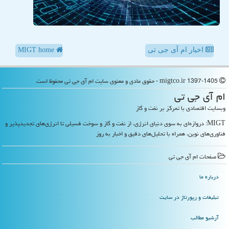
اخبار ام آی جی تی
MIGT home
migtco.ir 1397-1405 - حقوق مادی و معنوی سایت ام آی جی تی محفوظ است
ام آی جی تی
وبسایت اقتصادی با تمرکز بر نفت و گاز
MIGT: دروازه‌ای به سوی دنیای انرژی، از نفت و گاز و سوخت فسیلی تا انرژی‌های تجدیدپذیر و
فناوری‌های نوین، همراه با تحلیل‌های دقیق و اخبار به روز
صفحات ام آی جی تی
درباره ما
تبلیغات و رپورتاژ در سایت
آرشیو مطالب