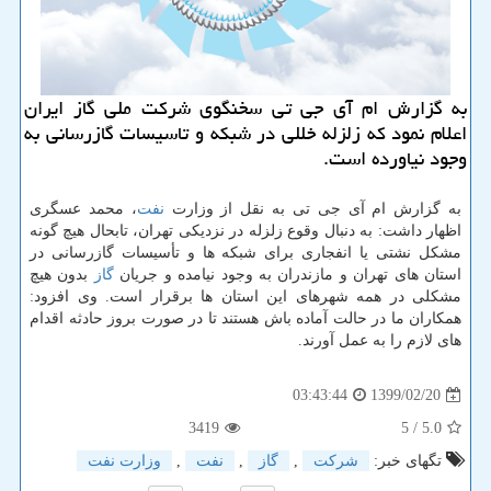
به گزارش ام آی جی تی سخنگوی شركت ملی گاز ایران
اعلام نمود كه زلزله خللی در شبكه و تاسیسات گازرسانی به
وجود نیاورده است.
به گزارش ام آی جی تی به نقل از وزارت
نفت
، محمد عسگری
اظهار داشت: به دنبال وقوع زلزله در نزدیکی تهران، تابحال هیچ گونه
مشکل نشتی یا انفجاری برای شبکه ها و تأسیسات گازرسانی در
استان های تهران و مازندران به وجود نیامده و جریان
گاز
بدون هیچ
مشکلی در همه شهرهای این استان ها برقرار است. وی افزود:
همکاران ما در حالت آماده باش هستند تا در صورت بروز حادثه اقدام
های لازم را به عمل آورند.
1399/02/20
03:43:44
3419
/ 5
5.0
تگهای خبر:
شركت
,
گاز
,
نفت
,
وزارت نفت