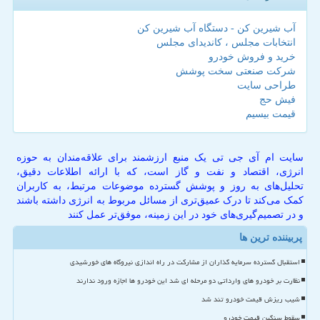
آب شیرین کن - دستگاه آب شیرین کن
انتخابات مجلس ، کاندیدای مجلس
خرید و فروش خودرو
شرکت صنعتی سخت پوشش
طراحی سایت
فیش حج
قیمت بیسیم
سایت ام آی جی تی یک منبع ارزشمند برای علاقه‌مندان به حوزه
انرژی، اقتصاد و نفت و گاز است، که با ارائه اطلاعات دقیق،
تحلیل‌های به روز و پوشش گسترده موضوعات مرتبط، به کاربران
کمک می‌کند تا درک عمیق‌تری از مسائل مربوط به انرژی داشته باشند
و در تصمیم‌گیری‌های خود در این زمینه، موفق‌تر عمل کنند
پربیننده ترین ها
استقبال گسترده سرمایه گذاران از مشارکت در راه اندازی نیروگاه های خورشیدی
نظارت بر خودرو های وارداتی دو مرحله ای شد این خودرو ها اجازه ورود ندارند
شیب ریزش قیمت خودرو تند شد
سقوط سنگین قیمت خودرو