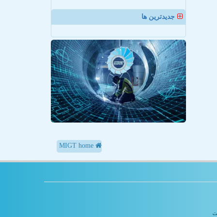
جدیدترین ها
MIGT home
یت