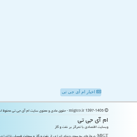
اخبار ام آی جی تی
migtco.ir 1397-1405 - حقوق مادی و معنوی سایت ام آی جی تی محفوظ است
ام آی جی تی
وبسایت اقتصادی با تمرکز بر نفت و گاز
MIGT: دروازه‌ای به سوی دنیای انرژی، از نفت و گاز و سوخت فسیلی تا انرژی