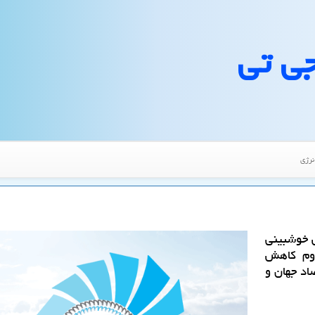
جی تی
نرژی
 خوشبینی
اوم كاهش
اد جهان و