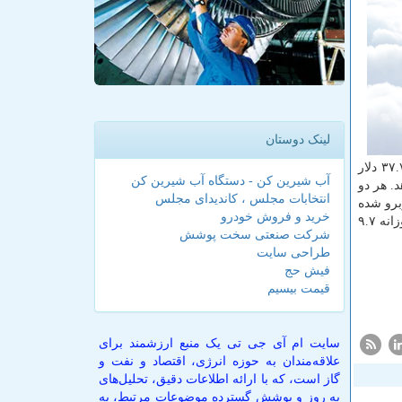
لینک دوستان
کرده بود. قیمت پیش خرید هر بشکه نفت خام نیمه سنگین تگزاس غرب آمریکا، دابلیوتی آی، ۲.۶۶ درصد یا ۹۸ سنت جهش کرد و به ۳۷.۷۹ دلار
آب شیرین کن - دستگاه آب شیرین کن
ه رخ می دهد. هر دو
انتخابات مجلس ، کاندیدای مجلس
برو شده
خرید و فروش خودرو
اند. از طرفی در آستانه اجلاس آنلاین سران اوپک پلاس، منابع آگاه خبر دادند که تولیدکنندگان بزرگ نفت احتمالأ توافق خود برای کاهش روزانه ۹.۷
شرکت صنعتی سخت پوشش
طراحی سایت
فیش حج
قیمت بیسیم
سایت ام آی جی تی یک منبع ارزشمند برای
علاقه‌مندان به حوزه انرژی، اقتصاد و نفت و
گاز است، که با ارائه اطلاعات دقیق، تحلیل‌های
به روز و پوشش گسترده موضوعات مرتبط، به