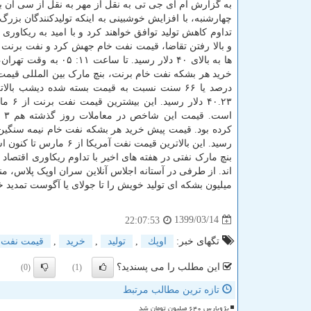
به گزارش ام آی جی تی به نقل از مهر به نقل از سی ان 
چهارشنبه، با افزایش خوشبینی به اینکه تولیدکنندگان بزر
تداوم کاهش تولید توافق خواهند کرد و با امید به ریکاوری 
و بالا رفتن تقاضا، قیمت نفت خام جهش کرد و نفت برنت
ها به بالای ۴۰ دلار رسید. تا ساعت ۱
خرید هر بشکه نفت خام برنت، بنچ مارک بین المللی قیم
درصد یا ۶۶ سنت نسبت به قیمت بسته شده دیشب بال
۴۰.۲۳ دلار ر
است. 
بنچ مارک نفتی در هفته های اخیر با تداوم ریکاوری اقتصاد
میلیون بشکه ای تولید خویش را تا جولای یا آگوست تمدید خ
1399/03/14
22:07:53
تگهای خبر:
اوپك
,
تولید
,
خرید
,
قیمت نفت
این مطلب را می پسندید؟
(0)
(1)
تازه ترین مطالب مرتبط
پژوپارس ۶۴۰ میلیون تومان شد