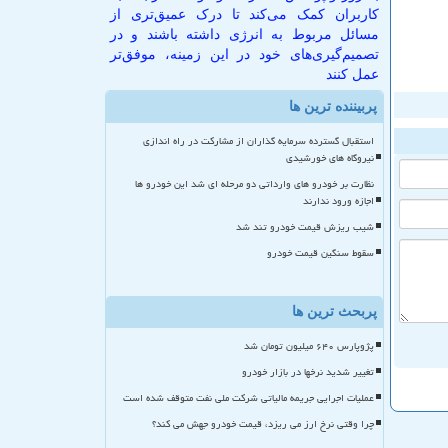
کاربران کمک می‌کند تا درک عمیق‌تری از
مسائل مربوط به انرژی داشته باشند و در
تصمیم‌گیری‌های خود در این زمینه، موفق‌تر
عمل کنند
پربیننده ترین ها
استقبال گسترده سرمایه گذاران از مشارکت در راه اندازی
نیروگاه های خورشیدی
نظارت بر خودرو های وارداتی دو مرحله ای شد این خودرو ها
اجازه ورود ندارند
شیب ریزش قیمت خودرو تند شد
سقوط سنگین قیمت خودرو
پربحث ترین ها
پژوپارس ۶۴۰ میلیون تومان شد
تغییر شدید نرخها در بازار خودرو
عملیات اجرایی جریمه مالیاتی شرکت ملی نفت متوقف شده است
چرا وقتی نرخ ارز می ریزد، قیمت خودرو جهش می کند؟