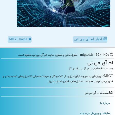
اخبار ام آی جی تی
MIGT home
migtco.ir 1397-1405 - حقوق مادی و معنوی سایت ام آی جی تی محفوظ است
ام آی جی تی
وبسایت اقتصادی با تمرکز بر نفت و گاز
MIGT: دروازه‌ای به سوی دنیای انرژی، از نفت و گاز و سوخت فسیلی تا انرژی‌های تجدیدپذیر و
فناوری‌های نوین، همراه با تحلیل‌های دقیق و اخبار به روز
صفحات ام آی جی تی
درباره ما
تبلیغات و رپورتاژ در سایت