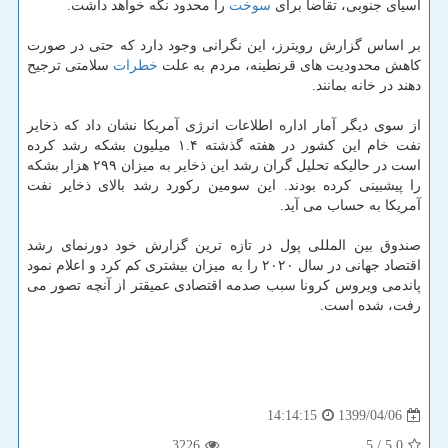
آسیای جنوبی، تقاضا برای
سوخت
را محدود نگه خواهد داشت.
بر اساس گزارش رویترز، این نگرانی وجود دارد که حتی در صورت
کاهش محدودیت های قرنطینه، مردم به علت
خطرات
سلامتی ترجیح
دهند در خانه بمانند.
از سوی دیگر آمار اداره اطلاعات انرژی آمریکا نشان داد که ذخایر
نفت خام این کشور در هفته گذشته ۱.۴ میلیون بشکه رشد کرده
است در حالیکه تحلیل گران رشد این ذخایر به میزان ۲۹۹ هزار بشکه
را پیشبینی کرده بودند. این سومین رکورد رشد بالای ذخایر نفت
آمریکا به حساب می آید.
صندوق بین المللی پول در تازه ترین گزارش خود دورنمای رشد
اقتصاد جهانی در سال ۲۰۲۰ را به میزان بیشتری کم کرد و اعلام نمود
پاندمی ویروس کرونا سبب صدمه اقتصادی عمیقتر از آنچه تصور می
رفت، شده است.
1399/04/06
14:14:15
3226
/ 5
5.0