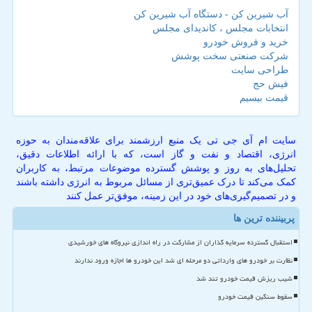
آب شیرین کن - دستگاه آب شیرین کن
انتخابات مجلس ، کاندیدای مجلس
خرید و فروش خودرو
شرکت صنعتی سخت پوشش
طراحی سایت
فیش حج
قیمت بیسیم
سایت ام آی جی تی یک منبع ارزشمند برای علاقه‌مندان به حوزه
انرژی، اقتصاد و نفت و گاز است، که با ارائه اطلاعات دقیق،
تحلیل‌های به روز و پوشش گسترده موضوعات مرتبط، به کاربران
کمک می‌کند تا درک عمیق‌تری از مسائل مربوط به انرژی داشته باشند
و در تصمیم‌گیری‌های خود در این زمینه، موفق‌تر عمل کنند
پربیننده ترین ها
استقبال گسترده سرمایه گذاران از مشارکت در راه اندازی نیروگاه های خورشیدی
نظارت بر خودرو های وارداتی دو مرحله ای شد این خودرو ها اجازه ورود ندارند
شیب ریزش قیمت خودرو تند شد
سقوط سنگین قیمت خودرو