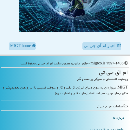
اخبار ام آی جی تی
MIGT home
migtco.ir 1397-1405 - حقوق مادی و معنوی سایت ام آی جی تی محفوظ است
ام آی جی تی
وبسایت اقتصادی با تمرکز بر نفت و گاز
MIGT: دروازه‌ای به سوی دنیای انرژی، از نفت و گاز و سوخت فسیلی تا انرژی‌های تجدیدپذیر و
فناوری‌های نوین، همراه با تحلیل‌های دقیق و اخبار به روز
صفحات ام آی جی تی
درباره ما
تبلیغات و رپورتاژ در سایت