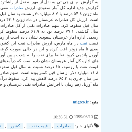
به گزارش ام آی جی تی به نقل از مهر به نقل از راشاتود
گزارش جدید اداره کل آمار سعودی، ارزش
صادرات
نفتی 
ماه ژوئن ۵۴.۸ درصد یا ۸.۷ میلیارد دلار نسبت به 
است. ارزش کل ص
سال قبل سقوط کرد. سهم صادرات نفتی از کل صادرات 
سال گذشته، ۷۷.۱ درصد بود به ۶۱.۹ د
رسمی اداره آمار عربستان سعودی نشان داده است از زما
قیمت
نفت
در ماه مارس، ارزش صادرات نفت این کشور 
بعدی تا ماه ژوئن افت کرده و این در حالی صورت گرفت
آوریل پاندمی کرونا تقاضا برای نفت را به شدت پایین آو
های اداره کل آمار عربستان نشان داده است که درآمدهای 
قیمت نفت با روسیه، ۶۵ درصد نسبت به
ماه آوریل (هم زمان با افزایش صادرات نفتی عربستان و ج
منبع:
migtco.ir
1399/06/10
10:36:51
تگهای خبر:
صادرات
,
قیمت نفت
,
كشور
,
ن