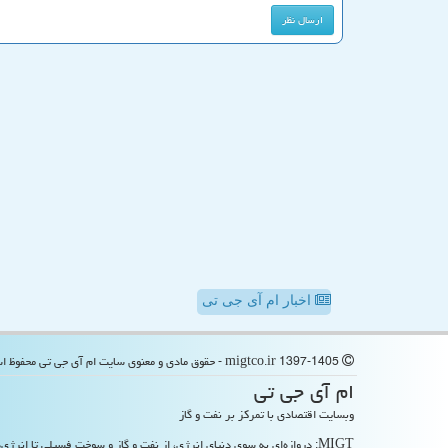
اخبار ام آی جی تی
migtco.ir 1397-1405 - حقوق مادی و معنوی سایت ام آی جی تی محفوظ است
ام آی جی تی
وبسایت اقتصادی با تمرکز بر نفت و گاز
MIGT: دروازه‌ای به سوی دنیای انرژی، از نفت و گاز و سوخت فسیلی تا انرژی