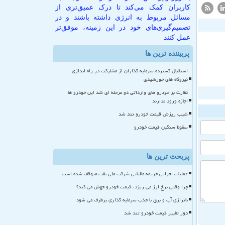
کاربران کمک می‌کند تا درک عمیق‌تری از
مسائل مربوط به انرژی داشته باشند و در
تصمیم‌گیری‌های خود در این زمینه، موفق‌تر
عمل کنند
پربیننده ترین ها
استقبال گسترده سرمایه گذاران از مشارکت در راه اندازی
نیروگاه های خورشیدی
نظارت بر خودرو های وارداتی دو مرحله ای شد این خودرو ها
اجازه ورود ندارند
شیب ریزش قیمت خودرو تند شد
سقوط سنگین قیمت خودرو
پربحث ترین ها
عملیات اجرایی جریمه مالیاتی شرکت ملی نفت متوقف شده است
چرا وقتی نرخ ارز می ریزد، قیمت خودرو جهش می کند؟
ناترازی آب و برق با جذب سرمایه گذاری برطرف می شود
دور تغییر قیمت خودرو تند شد