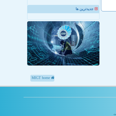
جدیدترین ها
MIGT home
یت