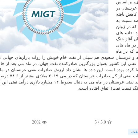
ی، بر اساس
عربستان در
سال قبل کاهش یافته
ادرات عربستان در ماه ژوئن ۴۳.۶ درصد نسبت به
که در ژوئن
رصد سقوط کرد. داده های
ن آغاز جنگ
در ماه های
 که در ماه
رد و عربستان سعودی هم سیلی از نفت خام خویش را روانه بازارهای جهانی کر
نفتی این کشور بعنوان بزرگترین صادرکننده نفت جهان، در ماه می بعد از خا
 سال قبل سقوط کرده بوده است. این داده ها نشان داد ارزش صادرات نفتی عربستان در م
۱۱.۸ میلیارد دلار از سال قبل کمتر بوده است. سهم صاد
می سال جاری به ۶۵.۴ درصد کاهش پیدا کرد. سقوط درآمد نفتی عربستان در ماه می به دنبال سقوط ۱۲ میلیارد د
نگ قیمت نفت) اتفاق افتاده است.
2002
/ 5
5.0
فت