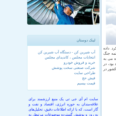
لینک دوستان
د. داده
آب شیرین کن - دستگاه آب شیرین کن
تمه جنگ
انتخابات مجلس ، کاندیدای مجلس
اه می به
خرید و فروش خودرو
رات نفتی از کل صادرات عربستان که در می ۲۰۱۹ میلادی بیشتر از ۷۸.۶ درصد بود، در
شرکت صنعتی سخت پوشش
لاری درآمد نفتی این کشور در
طراحی سایت
فیش حج
قیمت بیسیم
سایت ام آی جی تی یک منبع ارزشمند برای
علاقه‌مندان به حوزه انرژی، اقتصاد و نفت و
گاز است، که با ارائه اطلاعات دقیق، تحلیل‌های
به روز و پوشش گسترده موضوعات مرتبط، به