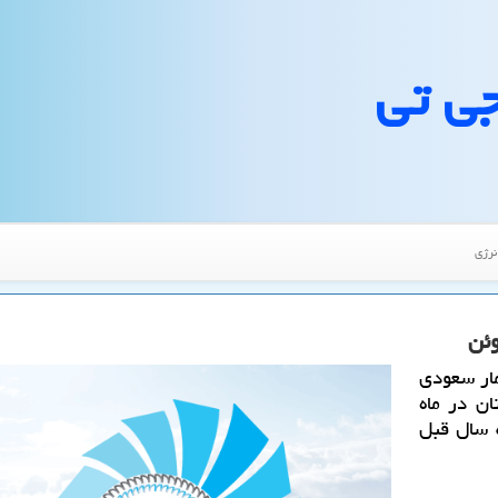
جی تی
نرژی
ئن
ار سعودی
ن در ماه
 نسبت به سال قبل