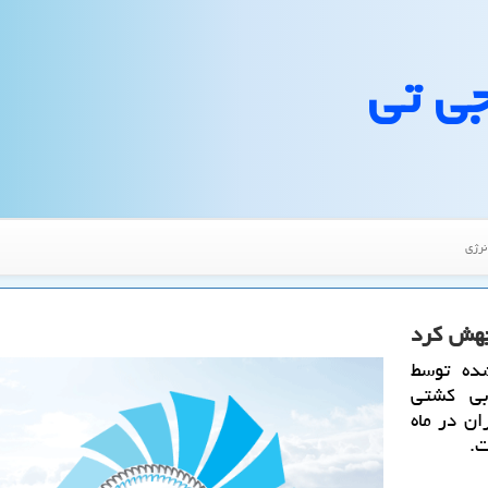
جی تی
نرژی
جهش كرد
ده توسط
بی كشتی
ان در ماه
ت.