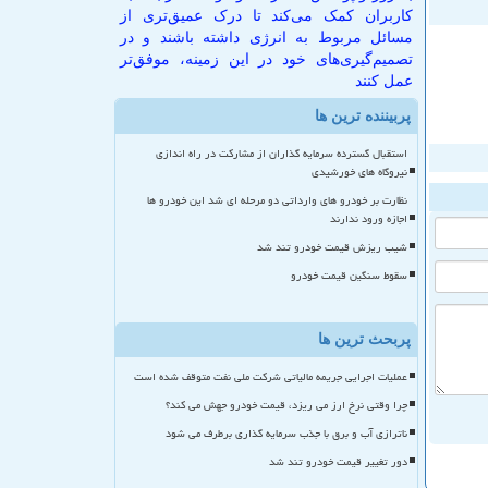
کاربران کمک می‌کند تا درک عمیق‌تری از
مسائل مربوط به انرژی داشته باشند و در
تصمیم‌گیری‌های خود در این زمینه، موفق‌تر
عمل کنند
پربیننده ترین ها
استقبال گسترده سرمایه گذاران از مشارکت در راه اندازی
نیروگاه های خورشیدی
نظارت بر خودرو های وارداتی دو مرحله ای شد این خودرو ها
اجازه ورود ندارند
شیب ریزش قیمت خودرو تند شد
سقوط سنگین قیمت خودرو
پربحث ترین ها
عملیات اجرایی جریمه مالیاتی شرکت ملی نفت متوقف شده است
چرا وقتی نرخ ارز می ریزد، قیمت خودرو جهش می کند؟
ناترازی آب و برق با جذب سرمایه گذاری برطرف می شود
دور تغییر قیمت خودرو تند شد