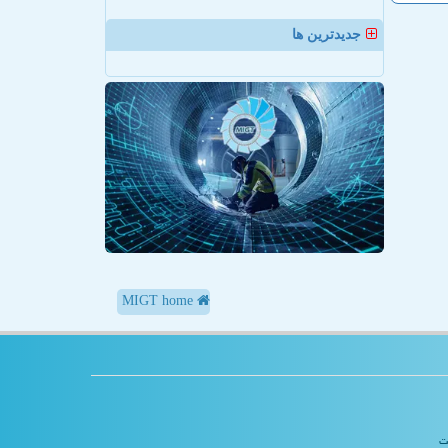
جدیدترین ها
MIGT home
یت