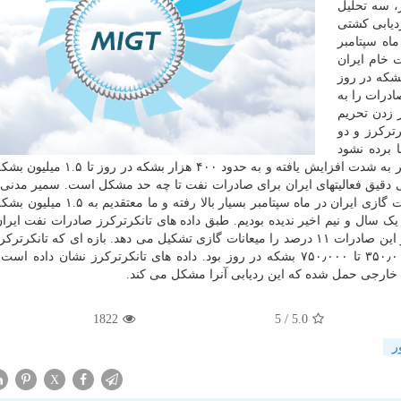
، سه تحلیل
دیابی کشتی
اه سپتامبر
 خام ایران
ا ضد این کشور ۲.۵ میلیون بشکه در روز
ادرات را به
 زدن تحریم
ترکرز و دو
 برده نشود
نشان داده است صادرات نفت ایران در ماه سپتامبر باردیگر به شدت افزایش یافته و به
 دقیق فعالیتهای ایران برای صادرات نفت تا چه حد مشکل است. سمیر مدنی،
مؤسسان تانکرترکرز می گوید: صادرات نفت خام و میعانات گازی ایران در ماه سپتامبر بس
ال و نیم اخیر ندیده بودیم. طبق داده های تانکرترکرز صادرات نفت ایران
سپتامبر به دو برابر صادرات ماه آگوست رسیده است و از این صادرات ۱۱ درصد را میعانات گازی تشکیل می دهد. بازه ای که تا
آگوست برای صادرات نفت ایران اعلام نموده بود بین ۳۵۰٫۰۰۰ تا ۷۵۰٫۰۰۰ بشکه در روز بود. داده های تانکرترکرز نشان د
خارجی حمل شده که این ردیابی آنرا مشکل می کند.
1822
/ 5
5.0
ر
X