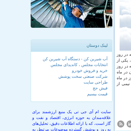
لینک دوستان
 حدود ۴۰۰ هزار بشکه در روز تا ۱.۵ میلیون بشکه در روز
آب شیرین کن - دستگاه آب شیرین کن
 یکی از
انتخابات مجلس ، کاندیدای مجلس
یار بالا رفته و ما معتقدیم به ۱.۵ میلیون بشکه در روز
خرید و فروش خودرو
 در ماه
شرکت صنعتی سخت پوشش
نکرترکرز در ماه
طراحی سایت
اده است نیمی از
فیش حج
قیمت بیسیم
سایت ام آی جی تی یک منبع ارزشمند برای
علاقه‌مندان به حوزه انرژی، اقتصاد و نفت و
گاز است، که با ارائه اطلاعات دقیق، تحلیل‌های
به روز و پوشش گسترده موضوعات مرتبط، به