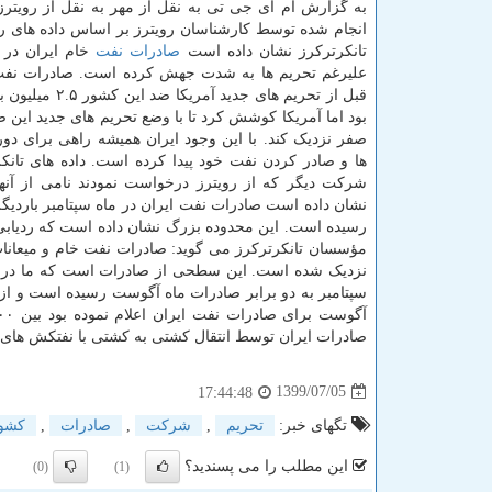
به گزارش ام آی جی تی به نقل از مهر به نقل از رویترز
انجام شده توسط کارشناسان رویترز بر اساس داده های ر
تانکرترکرز نشان داده است
صادرات
نفت
خام ایران در م
علیرغم تحریم ها به شدت جهش کرده است. صادرات نفت
قبل از تحریم های جدید آمریک
بود اما آمریکا کوشش کرد تا با وضع تحریم های جدید این ص
صفر نزدیک کند. با این وجود ایران همیشه راهی برای دور
ها و صادر کردن نفت خود پیدا کرده است. داده های تانکر
شرکت دیگر که از رویترز درخواست نمودند نامی از آنها
رسیده است. این محدوده بزرگ نشان داده است که ردیابی
نزدیک شده است. این سطحی از صادرات است که ما در یک س
صادرات ایران توسط انتقال کشتی به کشتی با نفتکش های 
1399/07/05
17:44:48
تگهای خبر:
تحریم
,
شركت
,
صادرات
,
كشو
این مطلب را می پسندید؟
(0)
(1)