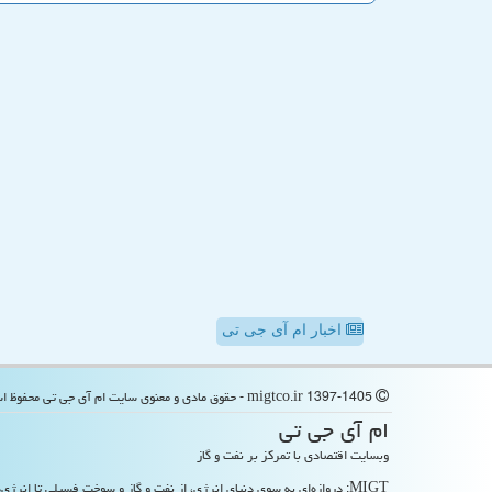
اخبار ام آی جی تی
migtco.ir 1397-1405 - حقوق مادی و معنوی سایت ام آی جی تی محفوظ است
ام آی جی تی
وبسایت اقتصادی با تمرکز بر نفت و گاز
MIGT: دروازه‌ای به سوی دنیای انرژی، از نفت و گاز و سوخت فسیلی تا انرژی