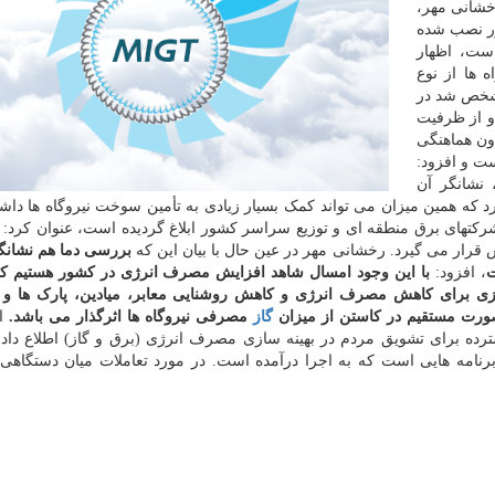
خشانی مهر،
ی در کشور نصب شده
است، اظهار
 ها از نوع
ه مشخص شد در
ا را به ۱۰۰ وات تغییر و از ظرفیت
اون هماهنگی
ست و افزود:
نشانگر آن
برق را کم کرد که همین میزان می تواند کمک بسیار زیادی به تأمین سوخت نیروگاه ها داش
شرکتهای برق منطقه ای و توزیع سراسر کشور ابلاغ گردیده است، عنوان کرد: 
رار می گیرد. رخشانی مهر در عین حال با بیان این که
بررسی دما هم نشانگر
، افزود:
با این وجود امسال شاهد افزایش مصرف انرژی در کشور هستیم که
ی برای کاهش مصرف انرژی و کاهش روشنایی معابر، میادین، پارک ها و ت
صورت مستقیم در کاستن از میزان
گاز
مصرفی نیروگاه ها اثرگذار می باشد.
ای
ترده برای تشویق مردم در بهینه سازی مصرف انرژی (برق و گاز) اطلاع داد 
نامه هایی است که به اجرا درآمده است. در مورد تعاملات میان دستگاهی، 