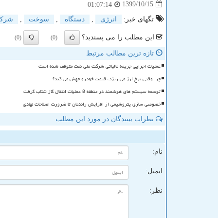
1399/10/15
01:07:14
تگهای خبر:
انرژی
,
دستگاه
,
سوخت
,
شرك
این مطلب را می پسندید؟
(0)
(0)
تازه ترین مطالب مرتبط
عملیات اجرایی جریمه مالیاتی شرکت ملی نفت متوقف شده است
چرا وقتی نرخ ارز می ریزد، قیمت خودرو جهش می کند؟
توسعه سیستم های هوشمند در منطقه 8 عملیات انتقال گاز شتاب گرفت
خصوصی سازی پتروشیمی از افزایش راندمان تا ضرورت اصلاحات نهادی
نظرات بینندگان در مورد این مطلب
ن
نام:
ایمیل:
نظر: