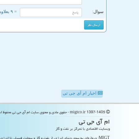
سوال:
= ۹ بعلاوه ۳
اخبار ام آی جی تی
migtco.ir 1397-1405 - حقوق مادی و معنوی سایت ام آی جی تی محفوظ است
ام آی جی تی
وبسایت اقتصادی با تمرکز بر نفت و گاز
MIGT: دروازه‌ای به سوی دنیای انرژی، از نفت و گاز و سوخت فسیلی تا انرژی