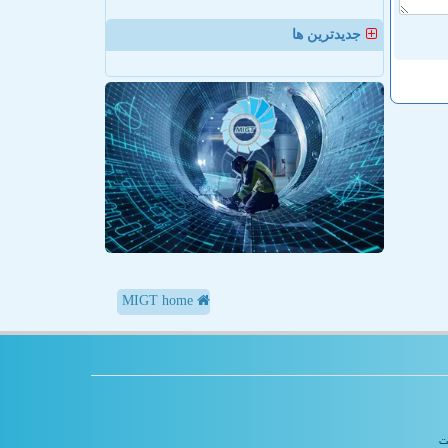
جدیدترین ها
MIGT home
یت