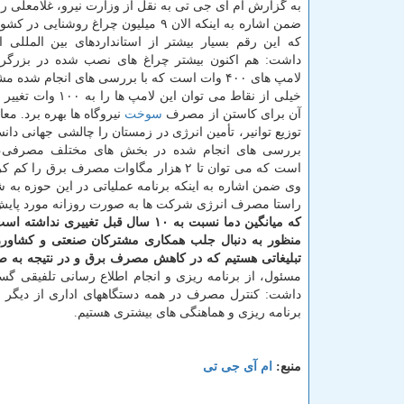
به گزارش ام آی جی تی به نقل از وزارت نیرو، غلامعلی ر
ضمن اشاره به اینکه الان ۹ میلیون چراغ روشنای
که این رقم بسیار بیشتر از استانداردهای بین المللی 
داشت: هم اکنون بیشتر چراغ های نصب شده در بزرگراه
لامپ های ۴۰۰ وات است که با بررسی های انجام شد
خیلی از نقاط می توان این لامپ ه
آن برای کاستن از مصرف
سوخت
نیروگاه ها بهره برد. مع
توزیع توانیر، تأمین انرژی در زمستان را چالشی جهانی دان
بررسی های انجام شده در بخش های مختلف مصرفی، 
است که می توان تا ۲ هزار مگاوات مصرف 
وی ضمن اشاره به اینکه برنامه عملیاتی در این حوزه به 
راستا مصرف انرژی شرکت ها به صورت روزانه مورد پایش ق
که میانگین دما نسبت به ۱۰ سال قبل تغییری نداشته است
منظور به دنبال جلب همکاری مشترکان صنعتی و کشاورز
تبلیغاتی هستیم که در کاهش مصرف برق و در نتیجه به 
مسئول، از برنامه ریزی و انجام اطلاع رسانی تلفیقی گس
داشت: کنترل مصرف در همه دستگاههای اداری از دیگر بر
برنامه ریزی و هماهنگی های بیشتری هستیم.
منبع:
ام آی جی تی