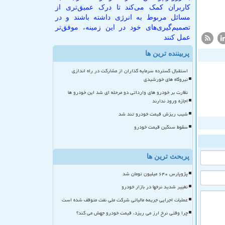
کاربران کمک می‌کند تا درک عمیق‌تری از
مسائل مربوط به انرژی داشته باشند و در
تصمیم‌گیری‌های خود در این زمینه، موفق‌تر
عمل کنند
پربیننده ترین ها
استقبال گسترده سرمایه گذاران از مشارکت در راه اندازی
نیروگاه های خورشیدی
نظارت بر خودرو های وارداتی دو مرحله ای شد این خودرو ها
اجازه ورود ندارند
شیب ریزش قیمت خودرو تند شد
سقوط سنگین قیمت خودرو
پربحث ترین ها
پژوپارس ۶۴۰ میلیون تومان شد
تغییر شدید نرخها در بازار خودرو
عملیات اجرایی جریمه مالیاتی شرکت ملی نفت متوقف شده است
چرا وقتی نرخ ارز می ریزد، قیمت خودرو جهش می کند؟