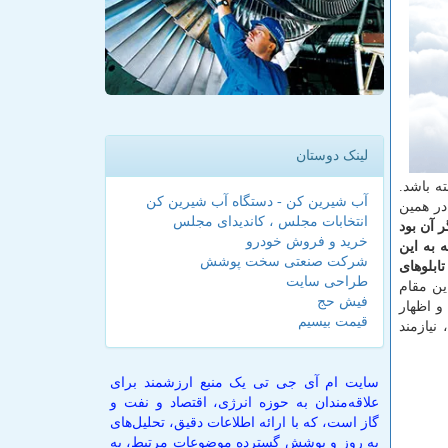
لینک دوستان
ته باشد.
آب شیرین کن - دستگاه آب شیرین کن
در همین
انتخابات مجلس ، کاندیدای مجلس
 آن بود
خرید و فروش خودرو
 به این
شرکت صنعتی سخت پوشش
ابلوهای
طراحی سایت
ن مقام
فیش حج
و اظهار
قیمت بیسیم
نیازمند
سایت ام آی جی تی یک منبع ارزشمند برای
علاقه‌مندان به حوزه انرژی، اقتصاد و نفت و
گاز است، که با ارائه اطلاعات دقیق، تحلیل‌های
به روز و پوشش گسترده موضوعات مرتبط، به