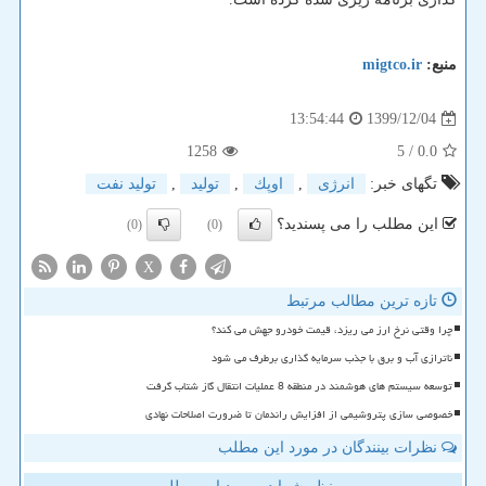
منبع:
migtco.ir
1399/12/04
13:54:44
1258
/ 5
0.0
تگهای خبر:
انرژی
,
اوپك
,
تولید
,
تولید نفت
این مطلب را می پسندید؟
(0)
(0)
X
تازه ترین مطالب مرتبط
چرا وقتی نرخ ارز می ریزد، قیمت خودرو جهش می کند؟
ناترازی آب و برق با جذب سرمایه گذاری برطرف می شود
توسعه سیستم های هوشمند در منطقه 8 عملیات انتقال گاز شتاب گرفت
خصوصی سازی پتروشیمی از افزایش راندمان تا ضرورت اصلاحات نهادی
نظرات بینندگان در مورد این مطلب