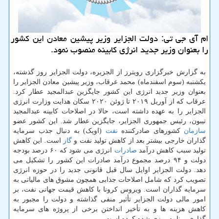
ام آی جی تی: دولت الجزایر وزیر پیشین معادن این کشور
را بعنوان وزیر جدید انرژی کابینه منصوب نمود.
به گزارش خبرگزاری رویترز از الجزیره، دولت الجزایر روز گذشته،
یکشنبه (سوم اسفندماه) محمد عرقاب، وزیر پیشین معادن الجزایر را
بعنوان وزیر جدید انرژی این کشور جایگزین عبدالمجید عطار کرد.
عرقاب که از آوریل ۲۰۱۹ تا ژوئن ۲۰۲۰ سکان هدایت وزارت انرژی
الجزایر را به عهده داشته است، حالا در اصلاحات کابینه عبدالمجید
تیبون، رئیس جمهوری الجزایر، جایگزین عطار شد. این کشور عضو
سازمان
کشورهای صادرکننده
نفت
(اوپک) به دنبال جذب سرمایه
گذاران خارجی بیشتر بعد از کاهش تولید نفت و
گاز
است. این کاهش
تولید سبب کاهش درآمد
صادرات
انرژی می شود که ۶۰ درصد بودجه
دولت و ۹۴ درصد مجموع درآمد صادرات این کشور را تشکیل می
دهد. دولت الجزایر اوایل سال قبل قانونی جدید را در حوزه انرژی
تصویب کرد که شامل اصلاحات جذابی همچون مشوق های مالیاتی به
سرمایه گذاران است. ویروس کرونا با کاهش قیمت جهانی نفت، بر
امور مالی دولت الجزایر تأثیر منفی گذاشته و دولت را مجبور به
کاهش هزینه ها و به تأخیر انداختن برخی از پروژه های سرمایه
گذاری برنامه ریزی شده کرده است.