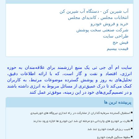
آب شیرین کن - دستگاه آب شیرین کن
انتخابات مجلس ، کاندیدای مجلس
خرید و فروش خودرو
شرکت صنعتی سخت پوشش
طراحی سایت
فیش حج
قیمت بیسیم
سایت ام آی جی تی یک منبع ارزشمند برای علاقه‌مندان به حوزه
انرژی، اقتصاد و نفت و گاز است، که با ارائه اطلاعات دقیق،
تحلیل‌های به روز و پوشش گسترده موضوعات مرتبط، به کاربران
کمک می‌کند تا درک عمیق‌تری از مسائل مربوط به انرژی داشته باشند
و در تصمیم‌گیری‌های خود در این زمینه، موفق‌تر عمل کنند
پربیننده ترین ها
استقبال گسترده سرمایه گذاران از مشارکت در راه اندازی نیروگاه های خورشیدی
نظارت بر خودرو های وارداتی دو مرحله ای شد این خودرو ها اجازه ورود ندارند
شیب ریزش قیمت خودرو تند شد
سقوط سنگین قیمت خودرو