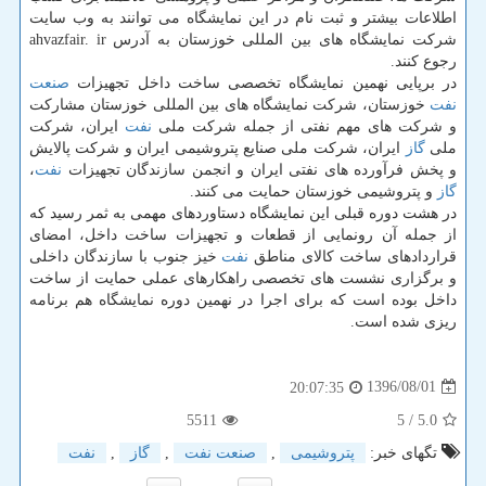
اطلاعات بیشتر و ثبت نام در این نمایشگاه می توانند به وب سایت
شركت نمایشگاه های بین المللی خوزستان به آدرس ahvazfair. ir
رجوع كنند.
در برپایی نهمین نمایشگاه تخصصی ساخت داخل تجهیزات
صنعت
نفت
خوزستان، شركت نمایشگاه های بین المللی خوزستان مشاركت
و شركت های مهم نفتی از جمله شركت ملی
نفت
ایران، شركت
ملی
گاز
ایران، شركت ملی صنایع پتروشیمی ایران و شركت پالایش
و پخش فرآورده های نفتی ایران و انجمن سازندگان تجهیزات
نفت
،
گاز
و پتروشیمی خوزستان حمایت می كنند.
در هشت دوره قبلی این نمایشگاه دستاوردهای مهمی به ثمر رسید كه
از جمله آن رونمایی از قطعات و تجهیزات ساخت داخل، امضای
قراردادهای ساخت كالای مناطق
نفت
خیز جنوب با سازندگان داخلی
و برگزاری نشست های تخصصی راهكارهای عملی حمایت از ساخت
داخل بوده است كه برای اجرا در نهمین دوره نمایشگاه هم برنامه
ریزی شده است.
1396/08/01
20:07:35
5511
/ 5
5.0
تگهای خبر:
پتروشیمی
,
صنعت نفت
,
گاز
,
نفت