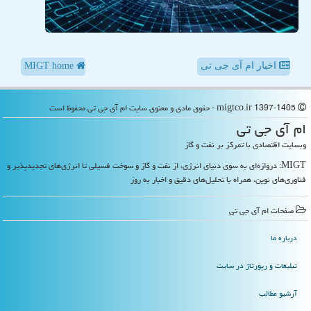
اخبار ام آی جی تی
MIGT home
migtco.ir 1397-1405 - حقوق مادی و معنوی سایت ام آی جی تی محفوظ است
ام آی جی تی
وبسایت اقتصادی با تمرکز بر نفت و گاز
MIGT: دروازه‌ای به سوی دنیای انرژی، از نفت و گاز و سوخت فسیلی تا انرژی‌های تجدیدپذیر و
فناوری‌های نوین، همراه با تحلیل‌های دقیق و اخبار به روز
صفحات ام آی جی تی
درباره ما
تبلیغات و رپورتاژ در سایت
آرشیو مطالب