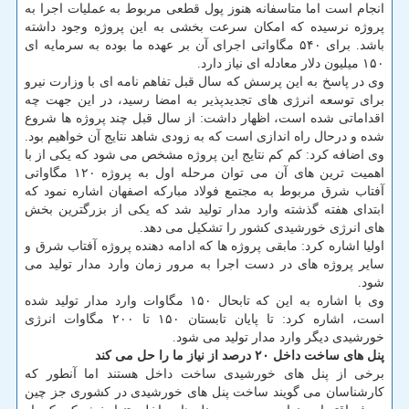
انجام است اما متاسفانه هنوز پول قطعی مربوط به عملیات اجرا به
پروژه نرسیده که امکان سرعت بخشی به این پروژه وجود داشته
باشد. برای ۵۴۰ مگاواتی اجرای آن بر عهده ما بوده به سرمایه ای
۱۵۰ میلیون دلار معادله ای نیاز دارد.
وی در پاسخ به این پرسش که سال قبل تفاهم نامه ای با وزارت نیرو
برای توسعه انرژی های تجدیدپذیر به امضا رسید، در این جهت چه
اقداماتی شده است، اظهار داشت: از سال قبل چند پروژه ها شروع
شده و درحال راه اندازی است که به زودی شاهد نتایج آن خواهیم بود.
وی اضافه کرد: کم کم نتایج این پروژه مشخص می شود که یکی از با
اهمیت ترین های آن می توان مرحله اول به پروژه ۱۲۰ مگاواتی
آفتاب شرق مربوط به مجتمع فولاد مبارکه اصفهان اشاره نمود که
ابتدای هفته گذشته وارد مدار تولید شد که یکی از بزرگترین بخش
های انرژی خورشیدی کشور را تشکیل می دهد.
اولیا اشاره کرد: مابقی پروژه ها که ادامه دهنده پروژه آفتاب شرق و
سایر پروژه های در دست اجرا به مرور زمان وارد مدار تولید می
شود.
وی با اشاره به این که تابحال ۱۵۰ مگاوات وارد مدار تولید شده
است، اشاره کرد: تا پایان تابستان ۱۵۰ تا ۲۰۰ مگاوات انرژی
خورشیدی دیگر وارد مدار تولید می شود.
پنل های ساخت داخل ۲۰ درصد از نیاز ما را حل می کند
برخی از پنل های خورشیدی ساخت داخل هستند اما آنطور که
کارشناسان می گویند ساخت پنل های خورشیدی در کشوری جز چین