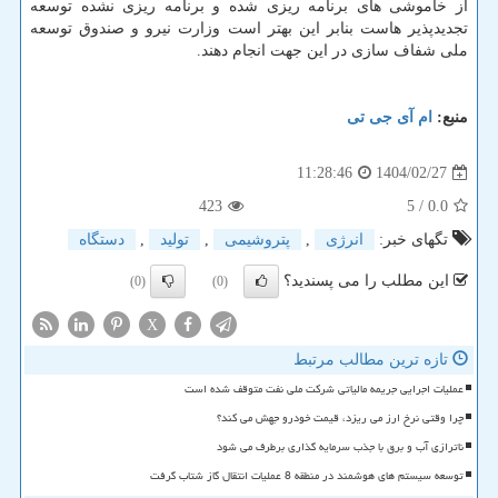
از خاموشی های برنامه ریزی شده و برنامه ریزی نشده توسعه
تجدیدپذیر هاست بنابر این بهتر است وزارت نیرو و صندوق توسعه
ملی شفاف سازی در این جهت انجام دهند.
منبع:
ام آی جی تی
1404/02/27
11:28:46
423
/ 5
0.0
تگهای خبر:
انرژی
,
پتروشیمی
,
تولید
,
دستگاه
این مطلب را می پسندید؟
(0)
(0)
X
تازه ترین مطالب مرتبط
عملیات اجرایی جریمه مالیاتی شرکت ملی نفت متوقف شده است
چرا وقتی نرخ ارز می ریزد، قیمت خودرو جهش می کند؟
ناترازی آب و برق با جذب سرمایه گذاری برطرف می شود
توسعه سیستم های هوشمند در منطقه 8 عملیات انتقال گاز شتاب گرفت