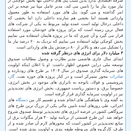
صرفه اقتصادی ندارد بدین سبب پنل های داخلی تنها بخش کوچکی از
نیاز مورد نیاز ما را تامین می کند، مدیر عامل مپنا نیز صحه بر این
امر گذاشته و می گوید: پنل های مورد استفاده به طور معمول
وارداتی هستند اما بخشی هم سازنده داخلی دارد اما بخشی که
داخلی درحال تولید است عمده تولید مربوط به یکی از شرکت های
فعال ترین زمینه است که برای پروژه های خودشان مورد استفاده
قرار می گیرد و آن چیزی که ما در پروژه هایمان استفاده می نماییم
بخش کوچکی تولید استفاده می نماییم که نزدیک به ۲۰ درصد نیاز ما
را تشکیل می دهد و بالاتر از ۸۰ درصدش پنل های وارداتی است.
۳ میلیارد دلار برای انرژی های درنظر گرفته شده
ابتدای سال جاری هاشمی مدیر نظارت و وصول مطالبات صندوق
توسعه ملی دراین خصوص اظهار داشت: او با اعلان اینکه اولویت
های سرمایه گذاری صندوق در سال ۱۴۰۴ بر طرح های زودبازده و
صادرات
محور متمرکز است و در کنار پروژه های حوزه نفت،
گاز
،
پتروشیمی و فولاد، باتوجه به ناترازی های موجود در بخش انرژی،
خصوصاً برق، و دستور ریاست جمهوری، بخش انرژی های تجدیدپذیر
نیز در اولویت سرمایه گذاری قرار گرفته است.
به گفته وی با هماهنگی های انجام شده و تقسیم کار بین
دستگاه
های
اجرائی، طی روزهای آینده تامین مالی یکی از بزرگ ترین طرح های
نیروگاهی کشور در عرصه انرژی های تجدیدپذیر توسط صندوق شروع
خواهد شد. این طرح قسمتی از برنامه تولید ۳۰ هزار مگاوات برق از
منابع تجدیدپذیر در کشور است که مجوزهای لازم آن صادر شده و از
طرف کارگروه های مربوطه طبقه بندی و اولویت بندی شده است.