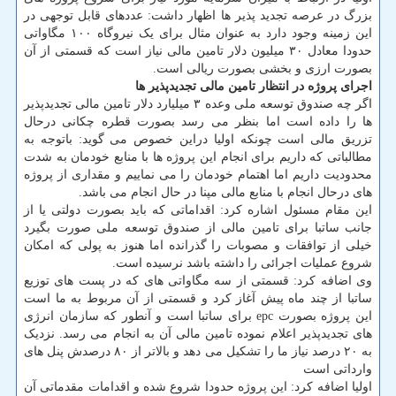
بزرگ در عرصه تجدید پذیر ها اظهار داشت: عددهای قابل توجهی در
این زمینه وجود دارد به عنوان مثال برای یک نیروگاه ۱۰۰ مگاواتی
حدودا معادل ۳۰ میلیون دلار تامین مالی نیاز است که قسمتی از آن
بصورت ارزی و بخشی بصورت ریالی است.
اجرای پروژه در انتظار تامین مالی تجدیدپذیر ها
اگر چه صندوق توسعه ملی وعده ۳ میلیارد دلار تامین مالی تجدیدپذیر
ها را داده است اما بنظر می رسد بصورت قطره چکانی درحال
تزریق مالی است چونکه اولیا دراین خصوص می گوید: باتوجه به
مطالباتی که داریم برای انجام این پروژه ها با منابع خودمان به شدت
محدودیت داریم اما اهتمام خودمان را می نماییم و مقداری از پروژه
های درحال انجام با منابع مالی مپنا در حال انجام می باشد.
این مقام مسئول اشاره کرد: اقداماتی که باید بصورت دولتی یا از
جانب ساتبا برای تامین مالی از صندوق توسعه ملی صورت بگیرد
خیلی از توافقات و مصوبات را گذرانده اما هنوز به پولی که امکان
شروع عملیات اجرائی را داشته باشد نرسیده است.
وی اضافه کرد: قسمتی از سه مگاواتی های که در پست های توزیع
ساتبا از چند ماه پیش آغاز کرد و قسمتی از آن مربوط به ما است
این پروژه بصورت epc برای ساتبا است و آنطور که سازمان انرژی
های تجدیدپذیر اعلام نموده تامین مالی آن به انجام می رسد. نزدیک
به ۲۰ درصد نیاز ما را تشکیل می دهد و بالاتر از ۸۰ درصدش پنل های
وارداتی است
اولیا اضافه کرد: این پروژه حدودا شروع شده و اقدامات مقدماتی آن