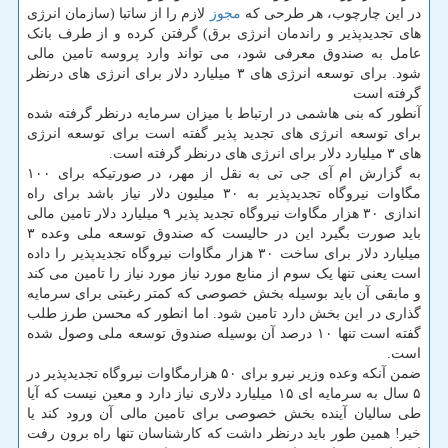
در این چارچوب، هر طرحی که
مجوز
لازم را از ساتبا (سازمان انرژی
های تجدیدپذیر و راندمان انرژی برق) گرفتن کرده و از طرف بانک
عامل به صندوق معرفی شود، می تواند وارد پروسه تامین مالی
شود. برای توسعه انرژی های ۳ میلیارد دلار برای انرژی های درنظر
گرفته است
آنطور که بنی هاشمی در ارتباط با میزان سرمایه درنظر گرفته شده
برای توسعه انرژی های تجدید پذیر گفته است برای توسعه انرژی
های ۳ میلیارد دلار برای انرژی های درنظر گرفته است.
به گزارش ام آی جی تی به نقل از مهر، در صورتیکه برای ۱۰۰
مگاوات نیروگاه تجدیدپذیر به ۳۰ میلیون دلار نیاز باشد برای راه
اندازی ۳۰ هزار مگاوات نیروگاه تجدید پذیر ۹ میلیارد دلار تامین مالی
باید صورت بگیرد این در حالیست که صندوق توسعه ملی وعده ۳
میلیارد دلار برای ساخت ۳۰ هزار مگاوات نیروگاه تجدیدپذیر را داده
است یعنی تنها یک سوم از منابع مورد نیاز مورد نیاز را تامین می کند
و مابقی آن باید بوسیله بخش خصوصی که کمتر رغبتی برای سرمایه
گذاری در این بخش دارد تامین شود. اما انطور که محسن طرز طلب
گفته است تنها ۱۰ درصد آن بوسیله صندوق توسعه ملی وصول شده
است.
ضمن آنکه وعده وزیر نیرو برای ۵۰ هزارمگاوات نیروگاه تجدیدپذیر در
۵ سال به سرمایه ای ۱۵ میلیارد دلاری نیاز دارد و معین نیست که آیا
طی سالیان آینده بخش خصوصی برای تامین مالی آن ورود کند یا
خیر! همین طور باید درنظر داشت که کارشناسان تنها راه برون رفت