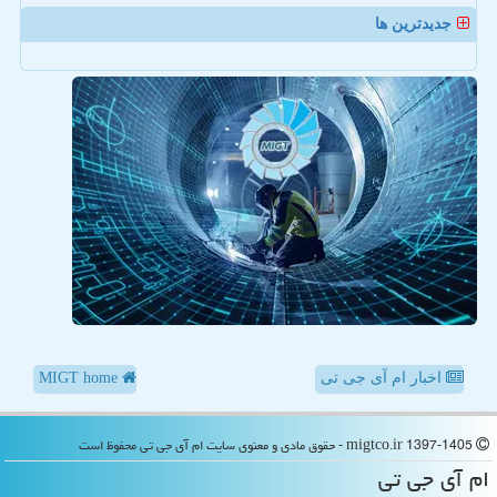
جدیدترین ها
اخبار ام آی جی تی
MIGT home
migtco.ir 1397-1405 - حقوق مادی و معنوی سایت ام آی جی تی محفوظ است
ام آی جی تی