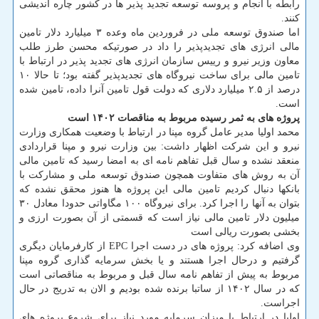
رابطه با انجام و پروسه توسعه تجدید پذیر ها در کشور چاره اندیشی
کنند.
اما صندوق توسعه ملی در فروردین ماه وعده ۳ میلیارد دلار تامین
مالی انرژی های تجدیدپذیر را داد در صورتیکه محسن طرز طلب
معاون وزیر نیرو و رییس سازمان انرژی های تجدید پذیر در ارتباط با
تامین مالی برای ساخت نیروگاه های تجدیدپذیر گفته بود؛ تا حالا ۱۰
درصد از ۲.۵ میلیارد دلاری که دولت قول تامین آنرا داده، تامین شده
است.
پروژه های به ثمر رسیده مربوط به مناقصات ۱۴۰۲ است
محمد اولیا مدیر عامل گروه مپنا در ارتباط با وضعیت همکاری وزارت
نیرو و این شرکت اظهار داشت: بین وزارت نیرو و مپنا قراردادی
منعقد نشده و سال قبل تفاهم نامه ای به امضا رسید که تامین مالی
آن به روش های متفاوت همچون صندوق توسعه ملی و مشارکت با
بانکها دنبال کردیم تامین مالی این پروژه ها هنوز محقق نشده که
بتوان به آنها را اجرا کرد. برای نیروگاه ۱۰۰ مگاواتی حدودا معادل ۳۰
میلیون دلار تامین مالی نیاز است که قسمتی از آن بصورت ارزی و
بخشی بصورت ریالی است
وی اضافه کرد: پروژه های در دست اجرا EPC از کارفرمایان دیگری
گرفتیم و درحال اجرا هستند و یا بخش سرمایه گذاری گروه مپنا
مربوط به پیش از تفاهم نامه سال قبل و مربوط به مناقصاتی است
که در سال ۱۴۰۲ از ساتبا برنده شده بودیم و الان به تدریج در حال
اجراست.
اولیا در ارتباط با میزان سرمایه مورد نیاز برای شروع پروژه های