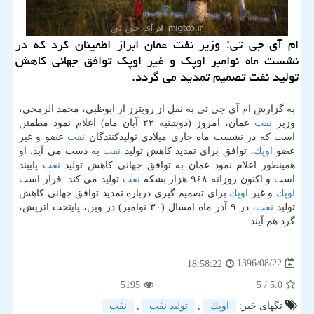
ام آی جی تی: وزیر نفت عمان ابراز اطمینان كرد كه در
نشست ماه نوامبر اوپك و غیر اوپك توافق جهانی كاهش
تولید نفت تصمیم تمدید می گردد.
به گزارش ام آی جی تی به نقل از رویترز از ابوظبی، محمد الرمحی،
وزیر
نفت
عمان، امروز (دوشنبه ۲۲ آبان ماه) اعلام نمود مطمئن
است كه در نشست ماه جاری میلادی تولیدكنندگان
نفت
عضو و غیر
عضو
اوپك
، توافق برای تمدید كاهش تولید
نفت
به دست می آید. او
همینطور اعلام نمود عمان به توافق جهانی كاهش تولید
نفت
پایبند
است و اكنون روزانه ۹۶۸ هزار بشكه
نفت
تولید می كند. قرار است
اوپك
و غیر
اوپك
برای تصمیم گیری درباره تمدید توافق جهانی كاهش
تولید
نفت
، در ۹ آذر ماه امسال (۳۰ نوامبر) در وین، پایتخت اتریش،
گرد هم آیند.
1396/08/22
18:58:22
5195
/ 5
5.0
تگهای خبر:
اوپك
,
تولید نفت
,
نفت