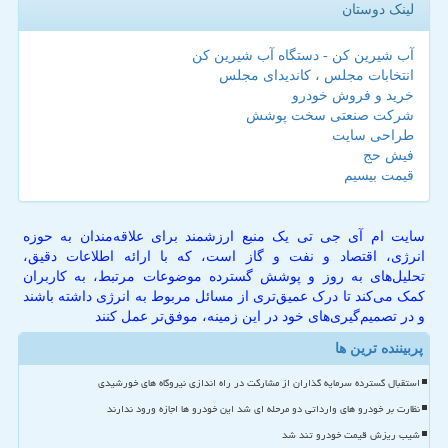
لینک دوستان
آب شیرین کن - دستگاه آب شیرین کن
انتخابات مجلس ، کاندیدای مجلس
خرید و فروش خودرو
شرکت صنعتی سخت پوشش
طراحی سایت
فیش حج
قیمت بیسیم
سایت ام آی جی تی یک منبع ارزشمند برای علاقه‌مندان به حوزه
انرژی، اقتصاد و نفت و گاز است، که با ارائه اطلاعات دقیق،
تحلیل‌های به روز و پوشش گسترده موضوعات مرتبط، به کاربران
کمک می‌کند تا درک عمیق‌تری از مسائل مربوط به انرژی داشته باشند
و در تصمیم‌گیری‌های خود در این زمینه، موفق‌تر عمل کنند
پربیننده ترین ها
استقبال گسترده سرمایه گذاران از مشارکت در راه اندازی نیروگاه های خورشیدی
نظارت بر خودرو های وارداتی دو مرحله ای شد این خودرو ها اجازه ورود ندارند
شیب ریزش قیمت خودرو تند شد