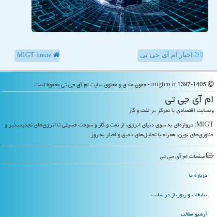
اخبار ام آی جی تی
MIGT home
migtco.ir 1397-1405 - حقوق مادی و معنوی سایت ام آی جی تی محفوظ است
ام آی جی تی
وبسایت اقتصادی با تمرکز بر نفت و گاز
MIGT: دروازه‌ای به سوی دنیای انرژی، از نفت و گاز و سوخت فسیلی تا انرژی‌های تجدیدپذیر و
فناوری‌های نوین، همراه با تحلیل‌های دقیق و اخبار به روز
صفحات ام آی جی تی
درباره ما
تبلیغات و رپورتاژ در سایت
آرشیو مطالب