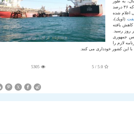
ال، به طور
به آمریكا صادر كردند كه ۳۶ درصد
 اعلام شده
فت
(اوپك)،
كاهش یافته
ر روز رسید.
یس جمهوری
رنامه لازم را
ت با این كشور خودداری می كنند.
5305
/ 5
5.0
X