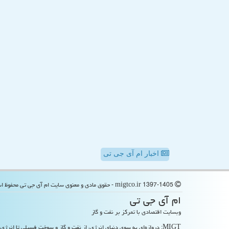
اخبار ام آی جی تی
migtco.ir 1397-1405 - حقوق مادی و معنوی سایت ام آی جی تی محفوظ است
ام آی جی تی
وبسایت اقتصادی با تمرکز بر نفت و گاز
MIGT: دروازه‌ای به سوی دنیای انرژی، از نفت و گاز و سوخت فسیلی تا انرژی