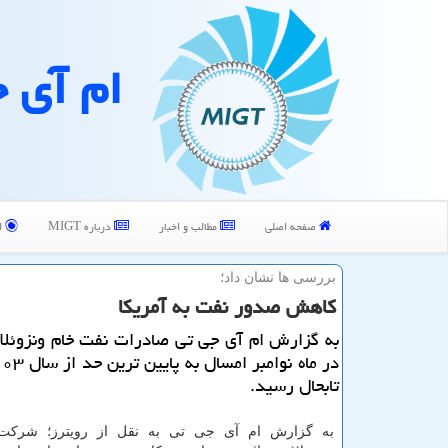
ام آی 
صفحه اصلی
مطالب و اخبار
درباره MIGT
ا
بررسی ها نشان داد؛
كاهش صدور نفت به آمریكا
به گزارش ام آی جی تی صادرات نفت خام ونزوئلا ب
تابحال رسید.
به گزارش ام آی جی تی به نقل از رویترز؛ شرك