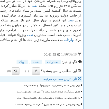
ونزوئلا(پدوسا) به همراه شریكان خود در ماه نوامبر امس
میانگین ۴۷۵ هزار و ۱۶۵ بشكه
نفت
نسبت به سال گذشته كمتر است. بر مبنای داده های رسمی
از جانب دولت ونزوئلا به سازمان كشورهای صادركننده
ن
تولید
نفت
این كشور در چهار سال اخیر یك میلیون بشكه 
است و در ماه اكتبر امسال به كمتر از دو میلیون بشكه د
تحریم های وضع شده از جانب دولت دونالد ترامپ، رئ
آمریكا، سبب شده است مشتریان
نفت
ونزوئلا نتوانند اعتبا
برای
واردات
به دست بیاورند؛ زیرا بانك ها از انجام مبادلا
1396/09/18
00:41:55
تگهای خبر:
صادرات
,
نفت
,
اوپك
این مطلب را می پسندید؟
(0)
(1)
تازه ترین مطالب مرتبط
بازار جهانی نفت در تقاطع ریسک ژئوپلیتیک و اضافه عرضه
حضور سیل آسای مردم، تجدید بیعت با آرمان های امام شهید است
واردات خودرو در منطقه آزاد فقط برای فعالین اقتصادی مجاز است
چرا خودرو های داخلی استاندارد یورو 6 دارند اما پرمصرف هستند؟