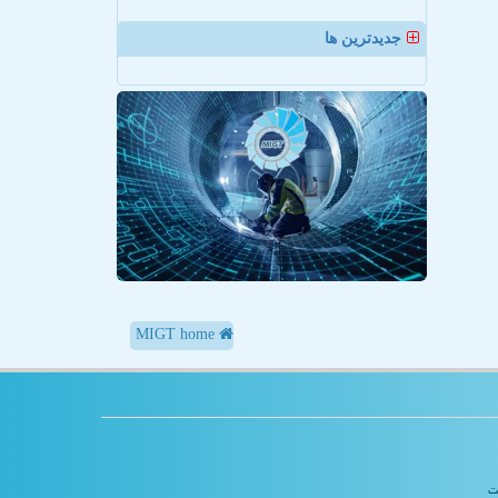
جدیدترین ها
MIGT home
یت