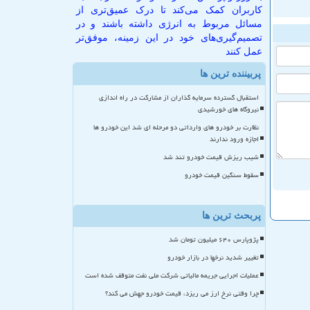
کاربران کمک می‌کند تا درک عمیق‌تری از
مسائل مربوط به انرژی داشته باشند و در
تصمیم‌گیری‌های خود در این زمینه، موفق‌تر
عمل کنند
پربیننده ترین ها
استقبال گسترده سرمایه گذاران از مشارکت در راه اندازی
نیروگاه های خورشیدی
نظارت بر خودرو های وارداتی دو مرحله ای شد این خودرو ها
اجازه ورود ندارند
شیب ریزش قیمت خودرو تند شد
سقوط سنگین قیمت خودرو
پربحث ترین ها
پژوپارس ۶۴۰ میلیون تومان شد
تغییر شدید نرخها در بازار خودرو
عملیات اجرایی جریمه مالیاتی شرکت ملی نفت متوقف شده است
چرا وقتی نرخ ارز می ریزد، قیمت خودرو جهش می کند؟