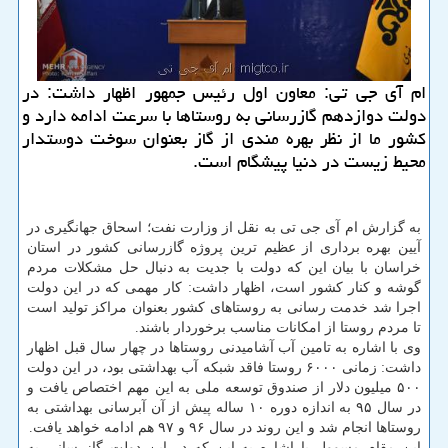
ام آی جی تی: معاون اول رئیس جمهور اظهار داشت: در
دولت دوازدهم گازرسانی به روستاها با سرعت ادامه دارد و
كشور ما از نظر بهره مندی از گاز بعنوان سوخت دوستدار
محیط زیست در دنیا پیشگام است.
به گزارش ام آی جی تی به نقل از وزارت نفت؛ اسحاق جهانگیری در
آیین بهره برداری از عظیم ترین پروژه گازرسانی كشور در استان
خراسان با بیان این كه دولت با جدیت به دنبال حل مشكلات مردم
گوشه و كنار كشور است، اظهار داشت: كار مهمی كه در این دولت
اجرا شد خدمت رسانی به روستاهای كشور بعنوان مراكز تولید است
تا مردم روستا از امكانات مناسب برخوردار باشند.
وی با اشاره به تامین آب آشامیدنی روستاها در چهار سال قبل اظهار
داشت: زمانی ۶۰۰۰ روستا فاقد شبكه آب بهداشتی بود، در این دولت
۵۰۰ میلیون دلار از صندوق توسعه ملی به این مهم اختصاص یافت و
در سال ۹۵ به اندازه دوره ۱۰ ساله پیش از آن آبرسانی بهداشتی به
روستاها انجام شد و این روند در سال ۹۶ و ۹۷ هم ادامه خواهد یافت.
این مقام مسوول با اشاره به این كه در این دولت گازرسانی به