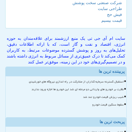
شرکت صنعتی سخت پوشش
طراحی سایت
فیش حج
قیمت بیسیم
سایت ام آی جی تی یک منبع ارزشمند برای علاقه‌مندان به حوزه
انرژی، اقتصاد و نفت و گاز است، که با ارائه اطلاعات دقیق،
تحلیل‌های به روز و پوشش گسترده موضوعات مرتبط، به کاربران
کمک می‌کند تا درک عمیق‌تری از مسائل مربوط به انرژی داشته باشند
و در تصمیم‌گیری‌های خود در این زمینه، موفق‌تر عمل کنند
پربیننده ترین ها
استقبال گسترده سرمایه گذاران از مشارکت در راه اندازی نیروگاه های خورشیدی
نظارت بر خودرو های وارداتی دو مرحله ای شد این خودرو ها اجازه ورود ندارند
شیب ریزش قیمت خودرو تند شد
سقوط سنگین قیمت خودرو
پربحث ترین ها