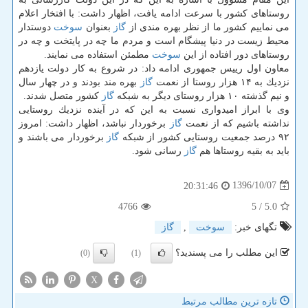
روستاهای كشور با سرعت ادامه یافت، اظهار داشت: با افتخار اعلام
می نماییم كشور ما از نظر بهره مندی از
گاز
بعنوان
سوخت
دوستدار
محیط زیست در دنیا پیشگام است و مردم ما چه در پایتخت و چه در
روستاهای دور افتاده از این
سوخت
مطمئن استفاده می نمایند.
معاون اول رییس جمهوری ادامه داد: در شروع به كار دولت یازدهم
نزدیك به ۱۴ هزار روستا از نعمت
گاز
بهره مند بودند و در چهار سال
و نیم گذشته ۱۰ هزار روستای دیگر به شبكه
گاز
كشور متصل شدند.
وی با ابراز امیدواری نسبت به این كه در آینده نزدیك روستایی
نداشته باشیم كه از نعمت
گاز
برخوردار نباشد، اظهار داشت: امروز
۹۲ درصد جمعیت روستایی كشور از شبكه
گاز
برخوردار می باشند و
باید به بقیه روستاها هم
گاز
رسانی شود.
1396/10/07
20:31:46
4766
/ 5
5.0
تگهای خبر:
سوخت
,
گاز
این مطلب را می پسندید؟
(0)
(1)
X
تازه ترین مطالب مرتبط