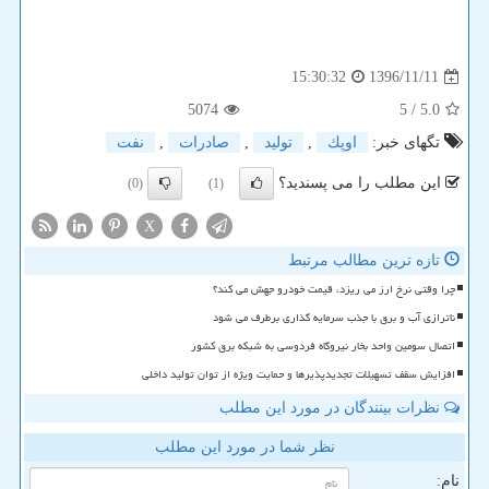
1396/11/11
15:30:32
5074
/ 5
5.0
تگهای خبر:
اوپك
,
تولید
,
صادرات
,
نفت
این مطلب را می پسندید؟
(0)
(1)
X
تازه ترین مطالب مرتبط
چرا وقتی نرخ ارز می ریزد، قیمت خودرو جهش می کند؟
ناترازی آب و برق با جذب سرمایه گذاری برطرف می شود
اتصال سومین واحد بخار نیروگاه فردوسی به شبکه برق کشور
افزایش سقف تسهیلات تجدیدپذیرها و حمایت ویژه از توان تولید داخلی
نظرات بینندگان در مورد این مطلب
نظر شما در مورد این مطلب
نام: