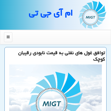
ام آی جی تی
منو
توافق غول های نفتی به قیمت نابودی رقیبان
كوچك