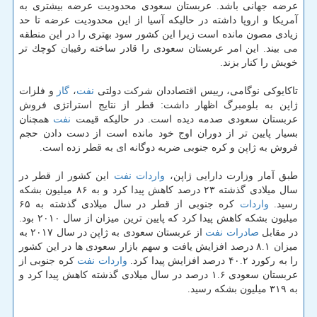
عرضه جهانی باشد. عربستان سعودی محدودیت عرضه بیشتری به
آمریكا و اروپا داشته در حالیكه آسیا از این محدودیت عرضه تا حد
زیادی مصون مانده است زیرا این كشور سود بهتری را در این منطقه
می بیند. این امر عربستان سعودی را قادر ساخته رقیبان كوچك تر
خویش را كنار بزند.
تاكایوكی نوگامی، رییس اقتصاددان شركت دولتی
نفت
،
گاز
و فلزات
ژاپن به بلومبرگ اظهار داشت: قطر از نتایج استراتژی فروش
عربستان سعودی صدمه دیده است. در حالیكه قیمت
نفت
همچنان
بسیار پایین تر از دوران اوج خود مانده است از دست دادن حجم
فروش به ژاپن و كره جنوبی ضربه دوگانه ای به قطر زده است.
طبق آمار وزارت دارایی ژاپن،
واردات
نفت
این كشور از قطر در
سال میلادی گذشته ۲۳ درصد كاهش پیدا كرد و به ۸۶ میلیون بشكه
رسید.
واردات
كره جنوبی از قطر در سال میلادی گذشته به ۶۵
میلیون بشكه كاهش پیدا كرد كه پایین ترین میزان از سال ۲۰۱۰ بود.
در مقابل
صادرات
نفت
از عربستان سعودی به ژاپن در سال ۲۰۱۷ به
میزان ۸.۱ درصد افزایش یافت و سهم بازار سعودی ها در این كشور
را به ركورد ۴۰.۲ درصد افزایش پیدا كرد.
واردات
نفت
كره جنوبی از
عربستان سعودی ۱.۶ درصد در سال میلادی گذشته كاهش پیدا كرد و
به ۳۱۹ میلیون بشكه رسید.