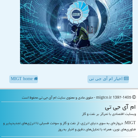
اخبار ام آی جی تی
MIGT home
migtco.ir 1397-1405 - حقوق مادی و معنوی سایت ام آی جی تی محفوظ است
ام آی جی تی
وبسایت اقتصادی با تمرکز بر نفت و گاز
MIGT: دروازه‌ای به سوی دنیای انرژی، از نفت و گاز و سوخت فسیلی تا انرژی‌های تجدیدپذیر و
فناوری‌های نوین، همراه با تحلیل‌های دقیق و اخبار به روز