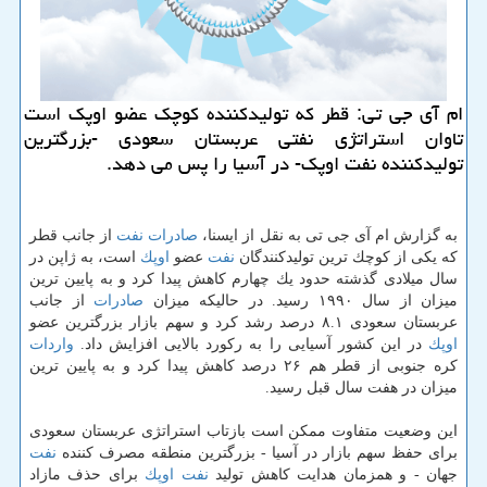
ام آی جی تی: قطر كه تولیدكننده كوچك عضو اوپك است
تاوان استراتژی نفتی عربستان سعودی -بزرگترین
تولیدكننده نفت اوپك- در آسیا را پس می دهد.
به گزارش ام آی جی تی به نقل از ایسنا،
صادرات
نفت
از جانب قطر
كه یكی از كوچك ترین تولیدكنندگان
نفت
عضو
اوپك
است، به ژاپن در
سال میلادی گذشته حدود یك چهارم كاهش پیدا كرد و به پایین ترین
میزان از سال ۱۹۹۰ رسید. در حالیكه میزان
صادرات
از جانب
عربستان سعودی ۸.۱ درصد رشد كرد و سهم بازار بزرگترین عضو
اوپك
در این كشور آسیایی را به ركورد بالایی افزایش داد.
واردات
كره جنوبی از قطر هم ۲۶ درصد كاهش پیدا كرد و به پایین ترین
میزان در هفت سال قبل رسید.
این وضعیت متفاوت ممكن است بازتاب استراتژی عربستان سعودی
برای حفظ سهم بازار در آسیا - بزرگترین منطقه مصرف كننده
نفت
جهان - و همزمان هدایت كاهش تولید
نفت
اوپك
برای حذف مازاد