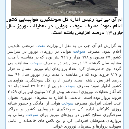
ام آی جی تی: رئیس اداره كل سوختگیری هواپیمایی كشور
اعلام نمود: مصرف سوخت هوایی در تعطیلات نوروز سال
جاری ۱۳ درصد افزایش یافته است.
به گزارش ام آی جی تی به نقل از وزارت
نفت
، مرتضی عابدینی
اعلام نمود: مصرف
سوخت
هوایی در روزهای نوروز در سراسر
كشور ۷۷ میلیون و ۹۷۸ هزار و ۹۲۹ لیتر بوده كه در مقایسه با مدت
مشابه سال گذشته ۱۳ درصد رشد در مصرف
سوخت
مشاهده می
گردد. وی خاطرنشان كرد: تعداد پروازهای ایام نوروز امسال نه هزار
و ۹۱۷ فروند بوده كه در مقایسه با مدت زمان نوروز سال ۹۶ سه
درصد افزایش داشته است. رئیس اداره كل سوختگیری هواپیمایی
كشور اظهار نمود: مصرف
سوخت
هوایی از ۲۶ تا ۲۹ اسفندماه ۹۶
كه آغاز تعطیلات نوروزی است هم بیش از ۲۲ میلیون لیتر برای ۳۱۵۹
فروند پرواز بوده است. عابدینی با اشاره به سفرهای نوروزی بعنوان
علت اصلی افزایش مصرف
سوخت
هوایی از آمادگی و حضور شبانه
روزی كاركنان اداره كل سوختگیری هواپیمایی كشور و مراكز
سوختگیری سطح كشور در روزهای نوروز برای
سوخت
رسانی به
پروازهای هموطنان قدردانی كرد و این تلاش های خالصانه را عامل
سهولت پروازها و سفرهای نوروزی خواند.