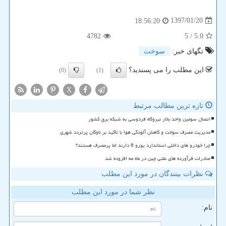
1397/01/20
18:56:20
4782
/ 5
5.0
تگهای خبر:
سوخت
این مطلب را می پسندید؟
(0)
(1)
X
تازه ترین مطالب مرتبط
اتصال سومین واحد بخار نیروگاه فردوسی به شبکه برق کشور
مدیریت مصرف سوخت و کاهش آلودگی هوا با تأکید بر ناوگان پرتردد شهری
چرا خودرو های داخلی استاندارد یورو 6 دارند اما پرمصرف هستند؟
صادرات فرآورده های نفتی چین در ماه مه افزوده شد
نظرات بینندگان در مورد این مطلب
نظر شما در مورد این مطلب
نام: