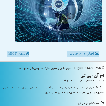
اخبار ام آی جی تی
MIGT home
migtco.ir 1397-1405 - حقوق مادی و معنوی سایت ام آی جی تی محفوظ است
ام آی جی تی
وبسایت اقتصادی با تمرکز بر نفت و گاز
MIGT: دروازه‌ای به سوی دنیای انرژی، از نفت و گاز و سوخت فسیلی تا انرژی‌های تجدیدپذیر و
فناوری‌های نوین، همراه با تحلیل‌های دقیق و اخبار به روز
صفحات ام آی جی تی