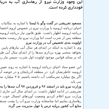
این وجود وزارت نیرو از رهاسازی آب به دریاچ
خودداری كرده است.
مسعود تجریشی در گفت وگو با ایسنا
با اشاره به مكاتبات
احیای دریاچه ارومیه با وزارت نیرو در خصوص لزوم اختص
دریاچه ارومیه اظهار داشت: طبق قانون نیاز دریاچه ارومیه
منطقه پس از شرب است اما وزارت نیرو نیاز زیست محیطی 
اولویت بندی تخصیص آب در وزارت نیرو
وی با اشاره به اینكه در ابتدای هر سال آبی نیازهای پا
بخواهد منحنی بهره برداری سدها را از ابتدای سال آبی 
كه بر مبنای قوانین موجود اولویت اول شرب، سپس نیاز
این عضو ستاد احیای دریاچه ارومیه با اشاره به روند ت
اگر پنج میلیارد مترمكعب آب داشته باشیم، ۴.۵ میلیارد مترمكعب آن برای كشاورزی و ۵۰۰ میلیون مترمكعب به حوزه شرب و
می یابد.
وزارت نیرو باید در اسفند ۹۶ و فروردین ۹۷ آب سدها را به سمت دریاچه رها می كرد
وزارت نیرو اعلام كردیم وضعیت آوردهای امسال خوب خوا
رهاسازی نماییم اما متاسفانه وزارت نیرو آب را پشت سدها 
منابع آب كشور برپایه ترس یا جهل مدیریت می گردد