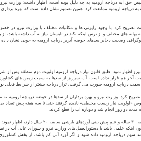
یص حق آبه دریاچه ارومیه به چه دلیل بوده است، اظهار داشت: وزارت نیرو
 به دریاچه ارومیه ممانعت كرد. همین تصمیم نشان داده است كه بهره برداری م
صریح كرد: با وجود رایزنی ها و مكاتبات مختلف با وزارت نیرو در خصو
بهانه های مختلف و از ترس اینكه نكند در تابستان نیاز به آب داشته باشد، از 
فوگرافی وضعیت ذخایر سدهای حوضه آبریز دریاچه ارومیه به خوبی نشان داده
یرو اظهار نمود: طبق قانون نیاز دریاچه ارومیه اولویت دوم منطقه پس از 
لویت آخر هم قرار نداده است. آب سرریز از سدها به سمت زمین های كشاور
سمت دریاچه ارومیه صورت می گرفت، تراز دریاچه بیشتر از شرایط فعلی بود
 تصریح كرد: وزارت نیرو و بهره برداران از سدها در حوضه دریاچه ارومیه نه تن
ص «اولویت نیاز زیست محیطی» نادیده گرفتند حتی تا سه هفته پیش تعداد ب
به مدت دو روز انجام شد و دوباره آب را قطع كردند.
وی با اشاره به اینكه علم منحنی بهره برداری از سدها سابقه ۳۰ ساله و علم پیش بینی آوردهای بارشی سابقه
بدون اینكه علمی باشد یا دستورالعمل های وزارت نیرو و شورای عالی آب در نظ
اشد سهم دریاچه ارومیه داده شود و اگر آورد آبی كم باشد، از بخش كشاورز