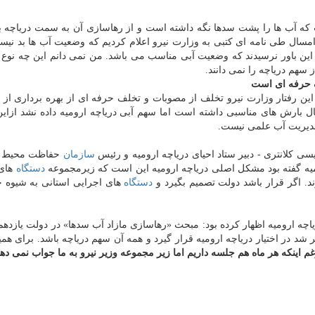
ه آب ها را پشت سدها نگه داشته است و از رهاسازی آن به سمت دریاچه ب
مسال طی نامه ای كتبی به وزارت نیرو اعلام كردیم كه وضعیت آب ها بد نیست
ین باور نرسیدند كه وضعیت آبی مناسب می باشد. من نمی دانم این چه نوع 
سهم دریاچه را نمی دانند.
ف حرفه ای است
ین رفتار وزارت نیرو تخلف از مصوبات و تخلف حرفه ای از بهره برداری از م
 بارش های مناسبی داشته است اما سهم آبی دریاچه ارومیه داده نشد ازاین
دیریت آب علمی نیست.
ی كلانتری - دبیر ستاد احیای دریاچه ارومیه و رئیس
سازمان
حفاظت محیط 
ومیه گفته بود مشكل اصلی دریاچه ارومیه این است كه زیرمجموعه
دستگاه
های 
ند. اگر قرار باشد دولت تصمیم بگیرد و
دستگاه
های اجرایی استانی به شیوه خ
اچه ارومیه اظهار كرده بود: مبحث «رهاسازی مازاد آب سدها» در دولت یازده
 شد در اختیار دریاچه ارومیه قرار گیرد و همه آن سهم دریاچه باشد. برای هم
رغم اینكه هر ماه هم جلسه داریم اما زیر مجموعه وزیر نیرو به ما جواب نمی دهن