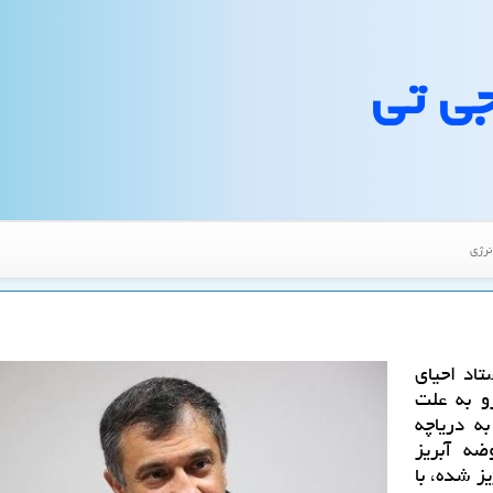
جی تی
نرژی
تاد احیای
و به علت
ه دریاچه
ضه آبریز
ز شده، با