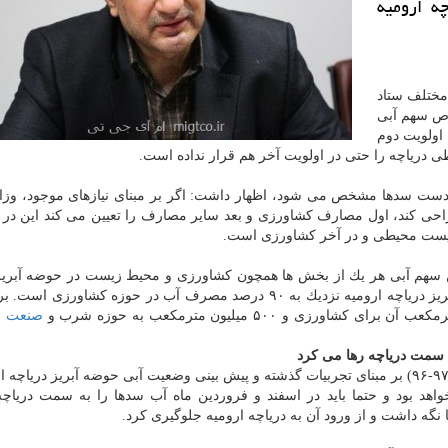
ه ارومیه
 مختلف ستاد
اص سهم آبی
 اولویت دوم
دریاچه را حتی در اولویت آخر هم قرار نداده است.
یین دست سدها مشخص می شود، اظهار داشت: اگر بر مبنای نیازهای موجود، وزا
طراحی كند، اول مصارف كشاورزی و بعد سایر مصارف را تعیین می كند این در
 زیست محیطی و در آخر كشاورزی است.
عیین سهم آبی هر یك از بخش ها همچون كشاورزی و محیط زیست در حوضه آبریز
ارومیه خاطرنشان كرد: در منطقه آذربایجان و در حوضه آبریز دریاچه ارومیه نزدیك به ۹۰ درصد مصرف آب در حوزه كشا
صنعت
ا
تجریشی در ادامه اظهار داشت: در ابتدای سال آبی جاری (۹۷-۹۶) بر مبنای تجربیات گذشته و پیش بینی وضعیت آبی حوضه آبریز دری
هد بود و حتما باید در اسفند و فروردین ماه آب سدها را به سمت دریاچه
نگه داشت و از ورود آن به دریاچه ارومیه جلوگیری كرد.