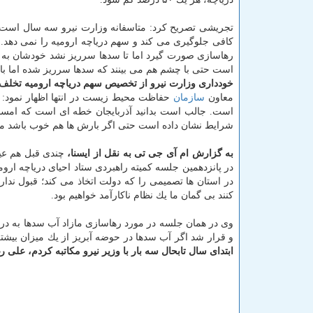
تجریشی تصریح كرد: متاسفانه وزارت نیرو سه سال است ك
كافی جلوگیری می كند و سهم دریاچه ارومیه را نمی دهد.ا
رهاسازی صورت گیرد اما تا سدها سرریز نشد خودشان به ا
است حتی با چشم هم می بینند كه سدها سرریز شده اما باز 
خودداری وزارت نیرو از تخصیص سهم دریاچه ارومیه تخل
معاون
سازمان
حفاظت محیط زیست در انتها اظهار نمود: ا
است. جالب است بدانید آذربایجان خطه ای است كه امسال
شرایط نشان داده است حتی اگر بارش ها هم خوب باشد م
به گزارش ام آی جی تی به نقل از ایسنا،
چندی قبل هم عیس
در پانزدهمین جلسه كمیته راهبردی ستاد احیای دریاچه ار
در استان ها تصمیمی را كه دولت اتخاذ می كند؛ قبول ندار
كنند بی گمان ما یك نظام ناكارآمد خواهیم بود.
وی در همان جلسه در مورد رهاسازی مازاد آب سدها به دری
و قرار شد اگر آب سدها در حوضه آبریز از یك میزان بیشتر
ابتدای سال تابحال سه بار با وزیر نیرو مكاتبه كردم، علی 