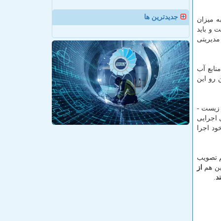
جدیدترین ها
ه میزان
 و باید
مدیریتی
نابع آب
 رو این
زیست -
اجرایی
ود اجرا
م تصویب
ین هم
از
د
.