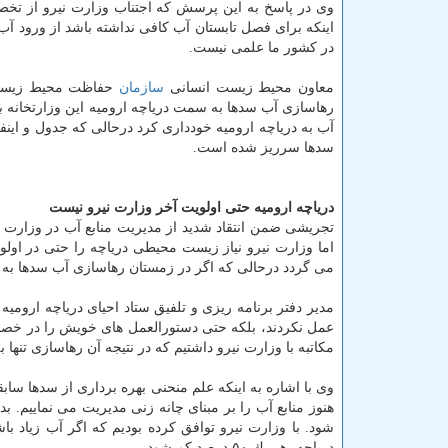
وی در پاسخ به این پرسش كه اجتناب وزارت نیرو از تخص
اینكه برای فصل تابستان آب كافی نداشته باشد از ورود آب
در كشور ما علمی نیست.
معاون محیط زیست انسانی
سازمان
حفاظت محیط زیست ت
رهاسازی آب سدها به سمت دریاچه ارومیه این وزارتخانه به 
آب به دریاچه ارومیه خودداری كرد درحالی كه جدول و این
سدها سرریز شده است.
دریاچه ارومیه حتی اولویت آخر وزارت نیرو نیست
تجریشی ضمن انتقاد شدید از مدیریت منابع آب در وزارت ن
اما وزارت نیرو نیاز زیست محیطی دریاچه را حتی در او
می گردد درحالی كه اگر در زمستان رهاسازی آب سدها به 
مدیر دفتر برنامه ریزی و تلفیق ستاد احیای دریاچه ارومیه
عمل نكردند، بلكه حتی دستورالعمل های خویش را در خصو
مكاتبه با وزارت نیرو داشتیم كه در نتیجه آن رهاسازی تنها 
هنوز منابع آب را بر مبنای چانه زنی مدیریت می نماییم. 
شود. با وزارت نیرو توافق كرده بودیم كه اگر آب زیاد ب
دریاچه، هر یك ۵۰ درصد كم شود.