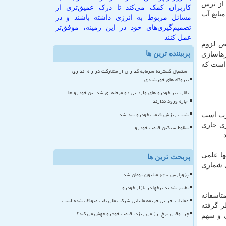
 از ترس
کاربران کمک می‌کند تا درک عمیق‌تری از
نابع آب
مسائل مربوط به انرژی داشته باشند و در
تصمیم‌گیری‌های خود در این زمینه، موفق‌تر
عمل کنند
ص لزوم
پربیننده ترین ها
رهاسازی
 است كه
استقبال گسترده سرمایه گذاران از مشارکت در راه اندازی
نیروگاه های خورشیدی
نظارت بر خودرو های وارداتی دو مرحله ای شد این خودرو ها
اجازه ورود ندارند
شیب ریزش قیمت خودرو تند شد
شرب است
زی جاری
سقوط سنگین قیمت خودرو
.
ها علمی
پربحث ترین ها
ی شماری
پژوپارس ۶۴۰ میلیون تومان شد
تغییر شدید نرخها در بازار خودرو
 ۲۰ سال دارد، اظهار نمود: متاسفانه
عملیات اجرایی جریمه مالیاتی شرکت ملی نفت متوقف شده است
ر گرفته
چرا وقتی نرخ ارز می ریزد، قیمت خودرو جهش می کند؟
ی و سهم