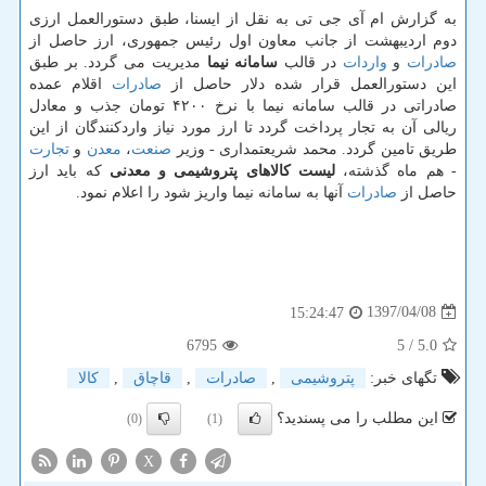
به گزارش ام آی جی تی به نقل از ایسنا، طبق دستورالعمل ارزی
دوم اردیبهشت از جانب معاون اول رئیس جمهوری، ارز حاصل از
صادرات
و
واردات
در قالب
سامانه نیما
مدیریت می گردد. بر طبق
این دستورالعمل قرار شده دلار حاصل از
صادرات
اقلام عمده
صادراتی در قالب سامانه نیما با نرخ ۴۲۰۰ تومان جذب و معادل
ریالی آن به تجار پرداخت گردد تا ارز مورد نیاز واردكنندگان از این
طریق تامین گردد. محمد شریعتمداری - وزیر
صنعت
،
معدن
و
تجارت
- هم ماه گذشته،
لیست كالاهای پتروشیمی و معدنی
كه باید ارز
حاصل از
صادرات
آنها به سامانه نیما واریز شود را اعلام نمود.
1397/04/08
15:24:47
6795
/ 5
5.0
تگهای خبر:
پتروشیمی
,
صادرات
,
قاچاق
,
كالا
این مطلب را می پسندید؟
(0)
(1)
X