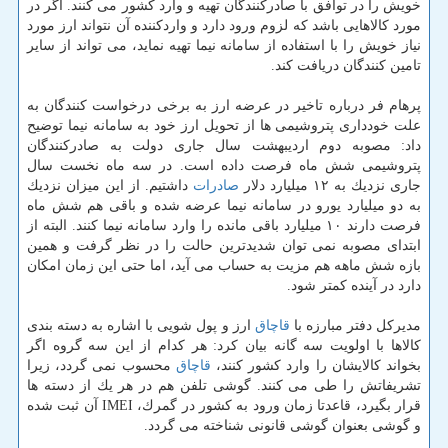
خویش را در توافق با صادركنندگان تهیه و وارد كشور می كنند. اگر در
مورد كالاهایی باشد كه لزوم ورود دارد و واردكننده آن نتواند ارز مورد
نیاز خویش را با استفاده از سامانه نیما تهیه نماید، می تواند از سایر
تامین كنندگان دریافت كند.
پرهام فر درباره تاخیر در عرضه ارز به برخی درخواست كنندگان به
علت خودداری پتروشیمی ها از تحویل ارز خود به سامانه نیما توضیح
داد: مصوبه دوم اردیبهشت سال جاری دولت به صادركنندگان
پتروشیمی شش ماه فرصت داده است. در سه ماه نخست سال
جاری نزدیك به ۱۲ میلیارد دلار
صادرات
داشتیم. از این میزان نزدیك
به دو میلیارد یورو در سامانه نیما عرضه شده و باقی هم شش ماه
فرصت دارند ۱۰ میلیارد باقی مانده را وارد سامانه نیما كنند. البته از
ابتدای مصوبه نمی توان شدیدترین حالت را در نظر گرفت و همین
بازه شش ماهه هم مزیت به حساب می آید، اما حتی این زمان امكان
دارد در آینده كمتر شود.
مدیركل دفتر مبارزه با
قاچاق
ارز و پول شویی با اشاره به دسته بندی
كالاها با اولویت سه گانه بیان كرد: هر كدام از این سه گروه اگر
بخواند كالایشان را وارد كشور كنند،
قاچاق
محسوب نمی گردد، زیرا
تشریفاتش را طی می كنند. گوشی تلفن هم در هر یك از دسته ها
قرار بگیرد، قاعدتا زمان ورود به كشور در گمرك، IMEI آن ثبت شده
و گوشی بعنوان گوشی قانونی شناخته می گردد.