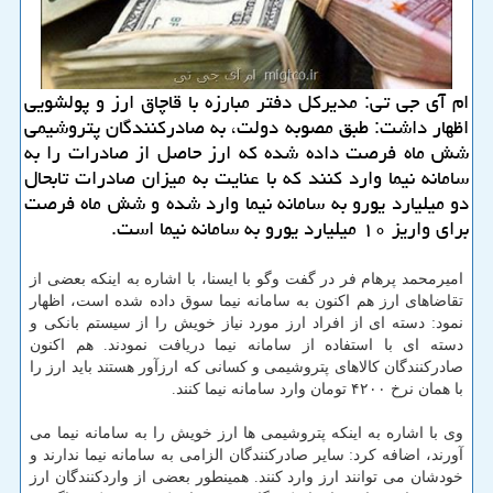
ام آی جی تی: مدیركل دفتر مبارزه با قاچاق ارز و پولشویی
اظهار داشت: طبق مصوبه دولت، به صادركنندگان پتروشیمی
شش ماه فرصت داده شده كه ارز حاصل از صادرات را به
سامانه نیما وارد كنند كه با عنایت به میزان صادرات تابحال
دو میلیارد یورو به سامانه نیما وارد شده و شش ماه فرصت
برای واریز ۱۰ میلیارد یورو به سامانه نیما است.
امیرمحمد پرهام فر در گفت وگو با ایسنا، با اشاره به اینكه بعضی از
تقاضاهای ارز هم اكنون به سامانه نیما سوق داده شده است، اظهار
نمود: دسته ای از افراد ارز مورد نیاز خویش را از سیستم بانكی و
دسته ای با استفاده از سامانه نیما دریافت نمودند. هم اكنون
صادركنندگان كالاهای پتروشیمی و كسانی كه ارزآور هستند باید ارز را
با همان نرخ ۴۲۰۰ تومان وارد سامانه نیما كنند.
وی با اشاره به اینكه پتروشیمی ها ارز خویش را به سامانه نیما می
آورند، اضافه كرد: سایر صادركنندگان الزامی به سامانه نیما ندارند و
خودشان می توانند ارز وارد كنند. همینطور بعضی از واردكنندگان ارز