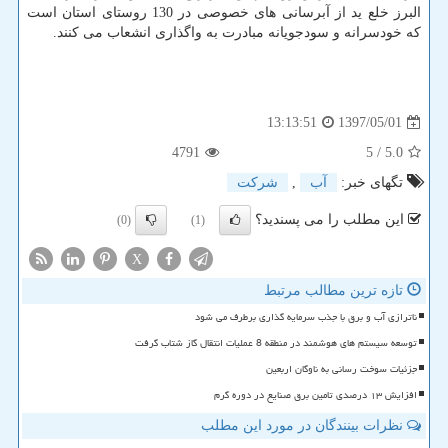
البرز خلع ید از آبرسانی های خصوصی در 130 روستای استان است
كه خودسرانه و سودجویانه مبادرت به واگذاری انشعاب می كنند.
1397/05/01
13:13:51
4791
/ 5
5.0
تگهای خبر:
آب
,
شركت
این مطلب را می پسندید؟
(0)
(1)
X
تازه ترین مطالب مرتبط
ناترازی آب و برق با جذب سرمایه گذاری برطرف می شود
توسعه سیستم های هوشمند در منطقه 8 عملیات انتقال گاز شتاب گرفت
جزئیات سوخت رسانی به ناوگان اربعین
افزایش ۱۳ درصدی تامین برق صنایع در دوره گرم
نظرات بینندگان در مورد این مطلب