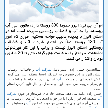
ام آی جی تی: البرز حدوداً 300 روستا دارد؛ قانون امور آب
روستاها را به آب و فاضلاب روستایی سپرده است اما در
استان البرز با پدیده عجیبی مواجه هستیم، طوری كه امور
آب 130 روستا اصلاً در اختیار شركت آب و فاضلاب
روستایی استان البرز نیست و برخی با این كار غیرقانونی
انشعابات غیرمجاز را به قیمت های گزاف حتی تا 30 میلیون
تومان واگذار می كنند.
عبدالحسین حسن زاده، مدیرعامل
شركت
آب
و فاضلاب روستایی
استان البرز در این خصوص به خبرنگار ایسنا منطقه البرز می گوید:
بخش عمده ای از مشكلات
آب
استان البرز به چاه ها و انشعابات
غیرمجاز مربوط می شود؛ این دو معضل در حال نابود كردن استان
است.
حسن زاده ادامه می دهد: مبحث چاه های غیرمجاز در حوزه
شركت
آب
منطقه ای قرار دارد اما در حوزه انشعابات غیرمجاز روستایی ما
با مشكل آبرسانی های خصوصی مواجهیم كه امور
آب
روستاها را به