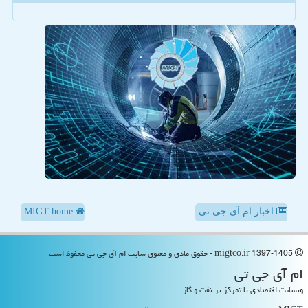
اخبار ام آی جی تی
MIGT home
migtco.ir 1397-1405 - حقوق مادی و معنوی سایت ام آی جی تی محفوظ است
ام آی جی تی
وبسایت اقتصادی با تمرکز بر نفت و گاز