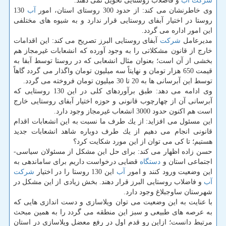
شركت
آب
و فاضلاب روستایی تحویل نمی دهند.
وی خاطرنشان می كند: از حدود 300 روستای استان، امور
آب
130
روستا در اختیار آبفای روستایی قرار ندارد و به شیوه های مختلفی
این امور اداره می گردد.
مدیرعامل
شركت
آبفای روستایی البرز تصریح می كند: این اقدامات
خارج از قانون مشكلاتی را به وجود آورده كه انشعابات غیرمجاز هم
بخشی از آن است؛ بعنوان مثال انشعابی كه در روستا توسط آبفا به
قیمت 650 هزار تومان و نهایتاً سه میلیون تومان واگذار می گردد گاهاً
توسط این آبرسانی ها به 20 تا 30 میلیون تومان فروخته می گردد.
وی ادامه می دهد: طبق برآوردهای كلی در این 130 روستایی كه
آبرسانی آن از چهارچوب قانونی و حوزه اختیار آبفای روستایی خارج
است هم اكنون حدود 3000 انشعاب غیرمجاز وجود دارد.
این مسئول می افزاید: از یك طرف ما نسبت به این انشعابات اقدام
قانونی انجام می دهیم از یك طرف دوباره شاهد انشعابات جدید
هستیم؛ تا كی می توان از این مورد شكایت كرد؟
حسن زاده اظهار می كند: برای حل این مشكل از مسئولان سیاسی-
اجتماعی استان و
دستگاه
قضایی درخواست داریم برای ساماندهی به
این وضعیت ورود كنند و امور
آب
این 130 روستا را در اختیار
شركت
آب
و فاضلاب روستایی البرز قرار دهند. بخش زیادی از این مشكل در
شهرستان ساوجبلاغ وجود دارد.
با عنایت به این وضعیت می توان ویلاسازی و دست اندازی هایی كه
به عرصه های طبیعی و سبز این منطقه می گردد را به همین مبحث
مرتبط دانست؛ ازاین رو قدم اول در رفع معضل ویلاسازی در استان