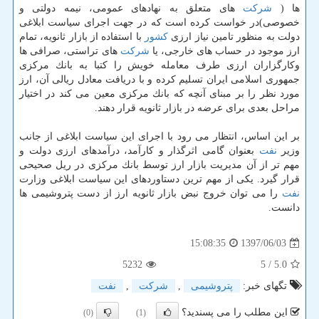
ها (
شركت
های متعلق به نهادهای عمومی، نیمه دولتی و
خصوصی)در خواست كرده است كه در جهت اجرای سیاست ابلاغی
دولت به منظور تامین نیاز ارزی
كشور
با استفاده از بازار ثانویه، تمام
ارز موجود در حساب های خارجی، یا
شركت
های تراستی، صرافی ها
وكارگزاران ارزی طرف معامله خویش را كتبا به بانك مركزی
جمهوری اسلامی ایران تسلیم كرده و با دریافت معادل ریالی آن، ارز
مورد نظر را بر مبنای آنچه كه بانك مركزی معین می كند در اختیار
مراحل بعدی برای عرضه در بازار ثانویه قرار دهند.
بر این اساس، انتظار می رود با اجرای این سیاست ابلاغی از جانب
وزیر
نفت
بعنوان گامی اثرگذار و كارآمد، درآمدهای ارزی دولت و
مهم تر از آن مدیریت بازار ارز توسط بانك مركزی در ریل صحیحی
قرار گیرد. یكی از مهم ترین دستاوردهای این سیاست ابلاغی وزارت
نفت
را می توان خروج نبض بازار ثانویه ارز از دست پتروشیمی ها
دانست.
1397/06/03
15:08:35
5232
/ 5
5.0
تگهای خبر:
پتروشیمی
,
شركت
,
نفت
این مطلب را می پسندید؟
(0)
(1)