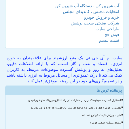
آب شیرین کن - دستگاه آب شیرین کن
انتخابات مجلس ، کاندیدای مجلس
خرید و فروش خودرو
شرکت صنعتی سخت پوشش
طراحی سایت
فیش حج
قیمت بیسیم
سایت ام آی جی تی یک منبع ارزشمند برای علاقه‌مندان به حوزه
انرژی، اقتصاد و نفت و گاز است، که با ارائه اطلاعات دقیق،
تحلیل‌های به روز و پوشش گسترده موضوعات مرتبط، به کاربران
کمک می‌کند تا درک عمیق‌تری از مسائل مربوط به انرژی داشته باشند
و در تصمیم‌گیری‌های خود در این زمینه، موفق‌تر عمل کنند
پربیننده ترین ها
استقبال گسترده سرمایه گذاران از مشارکت در راه اندازی نیروگاه های خورشیدی
نظارت بر خودرو های وارداتی دو مرحله ای شد این خودرو ها اجازه ورود ندارند
شیب ریزش قیمت خودرو تند شد
سقوط سنگین قیمت خودرو