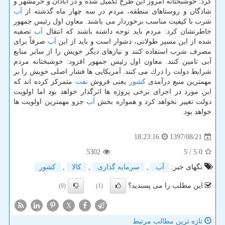
كرد: خوشبختانه امروز این طرح تكمیل شده و در آبادان و خرمشهر و
شادگان و روستاهای منطقه، مردم در سه چهار ماه گذشته از
آب
شرب با كیفیت مناسب برخوردار می باشند. معاون اول رئیس جمهور
خاطرنشان كرد: مردم باید توجه داشته باشند كه انتقال
آب
تصفیه
شده از این مسیر طولانی، دشوار است و باید از این
آب
صرفاً برای
مصرف شرب استفاده كنند و نیازهای دیگر خویش را از سایر منابع
آبی تامین كنند. معاون اول رئیس جمهور افزود: خوشبختانه مردم
شرایط دولت را درك می كنند. آمریكایی ها فشار اصلی خویش را بر
مهمترین منبع درآمدی
كشور
یعنی فروش
نفت
متمركز كرده اند كه
این مورد در اجرای برخی پروژه ها اثرگذار خواهد بود اما اولویت
دولت تغییر نخواهد كرد و همواره بخش
آب
جزو مهمترین اولویت ها
خواهد بود.
1397/08/21
18:23:16
5302
/ 5
5.0
تگهای خبر:
آب
,
سرمایه گذاری
,
كالا
,
كشور
این مطلب را می پسندید؟
(0)
(1)
X
تازه ترین مطالب مرتبط