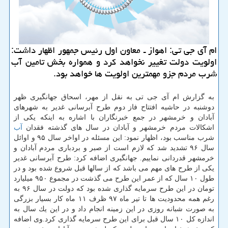
ام آی جی تی: اهواز ـ معاون اول رئیس جمهور اظهار داشت:
اولویت دولت تغییر نخواهد كرد و همواره بخش تامین آب
شرب مردم جزو مهمترین اولویت ها خواهد بود.
به گزارش ام آی جی تی به نقل از مهر، اسحاق جهانگیری ظهر
دوشنبه در حاشیه افتتاح فاز دوم طرح آبرسانی غدیر به شهرهای
آبادان و خرمشهر در جمع خبرنگاران با اشاره به اینكه یكی از
اشكالات مردم خرمشهر و آبادان در سال های گذشته فقدان
آب
شرب مناسب بود، اظهار نمود: این مسئله در اواخر سال ۹۵ و اوائل
سال ۹۶ تشدید شد كه لازم است از صبر و بردباری مردم آبادان و
خرمشهر قدردانی نماییم. جهانگیری اضافه كرد: طرح آبرسانی غدیر
یكی از طرح های مهم می باشد كه از سالها قبل شروع شده بود و در
طول ۱۰ سال كه از عمر این طرح می گذشت در مجموع ۹۵۰ میلیارد
تومان در این طرح سرمایه گذاری شده بود كه دولت در سال ۹۶ به
رغم همه محدودیت ها تا تیر ماه ۹۷ ظرف ۱۱ ماه كار بسیار بزرگی
به صورت شبانه روزی در این زمینه انجام داد و در این یك سال به
اندازه كل ۱۰ سال قبل برای این طرح سرمایه گذاری كرد.وی اضافه