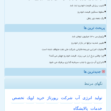
شیب ریزش قیمت خودرو تند شد
سقوط سنگین قیمت خودرو
یک دهه دور باطل
پربحث ترین ها
پژوپارس ۶۴۰ میلیون تومان شد
تغییر شدید نرخها در بازار خودرو
عملیات اجرایی جریمه مالیاتی شرکت ملی نفت متوقف شده است
چرا وقتی نرخ ارز می ریزد، قیمت خودرو جهش می کند؟
ناترازی آب و برق با جذب سرمایه گذاری برطرف می شود
جدیدترین ها
تگهای مرتبط
تولید
انرژی
آب
شركت
رپورتاژ
خرید
اوپك
تخصص
خدمات
پالایشگاه