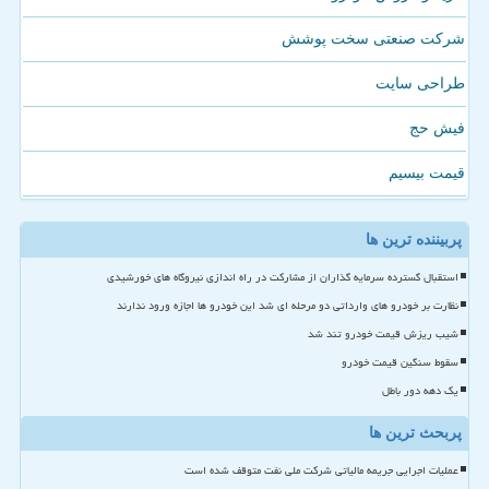
شرکت صنعتی سخت پوشش
طراحی سایت
فیش حج
قیمت بیسیم
پربیننده ترین ها
استقبال گسترده سرمایه گذاران از مشارکت در راه اندازی نیروگاه های خورشیدی
نظارت بر خودرو های وارداتی دو مرحله ای شد این خودرو ها اجازه ورود ندارند
شیب ریزش قیمت خودرو تند شد
سقوط سنگین قیمت خودرو
یک دهه دور باطل
پربحث ترین ها
عملیات اجرایی جریمه مالیاتی شرکت ملی نفت متوقف شده است