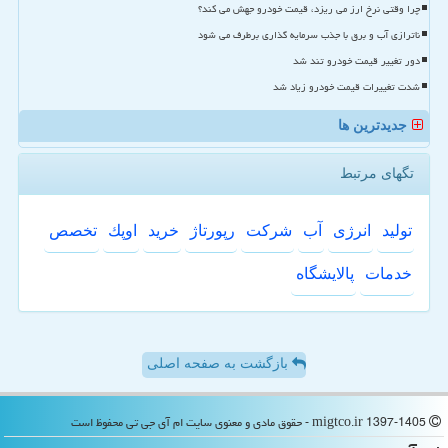
چرا وقتی نرخ ارز می ریزد، قیمت خودرو جهش می کند؟
ناترازی آب و برق با جذب سرمایه گذاری برطرف می شود
دور تغییر قیمت خودرو تند شد
شدت تغییرات قیمت خودرو زیاد شد
جدیدترین ها
تگهای مرتبط
تولید
انرژی
آب
شركت
رپورتاژ
خرید
اوپك
تخصص
خدمات
پالایشگاه
بازگشت به صفحه اصلی
migtco.ir 1397-1405 - حقوق مادی و معنوی سایت ام آی جی تی محفوظ است