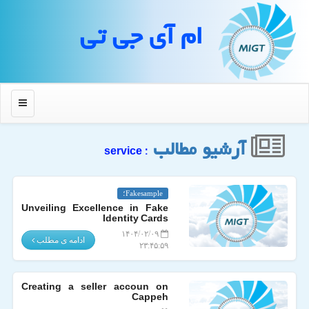
ام آی جی تی
منو
آرشیو مطالب
: service
Fakesample؛
Unveiling Excellence in Fake
Identity Cards
۱۴۰۴/۰۲/۰۹
ادامه ی مطلب
۲۳:۴۵:۵۹
Creating a seller accoun on
Cappeh