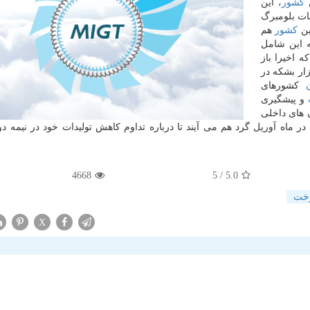
كشور
، این
 محاسبات بلومبرگ
ن
كشور
هم
د، كه این شامل
ه اخیرا باز
نتظار می رود تولید این میدان نفتی به ۳۰۰ هزار بشكه در
كشورهای
و پیشگیری
ن های داخلی
 در ماه آوریل گرد هم می آیند تا درباره تداوم كاهش تولیدات خود در نیمه د
4668
/ 5
5.0
خت
X