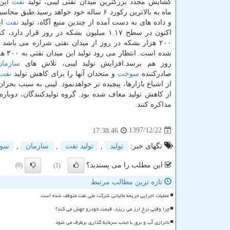
گشایش مجدد بزرگترین میدان نفتی لیبی، تولید
نفت
این
ماه به بالاترین ركورد ۶ ساله خود خواهد رسید.طبق
و داده های به دست آمده از چندین منبع آگاه، تولید
نفت
ای
اكنون در سطح ۱.۱۷ میلیون بشكه در روز قرار دار
۲۰۰ هزار بشكه در روز از میدان نفتی شراره می باشد ك
شده است. ا
روز هم برسد.افزایش تولید لیبی، تلاش های
سازمان
صادركننده
سوخت
و متحدان آنها را برای كاهش تولید
نفت
از اشباع بازارها، پیچیده تر خواهدنمود. لیبی به سبب بحرا
از كاهش تولید معاف شده بود. گروه تولیدكنندگان، دوباره
مذاكره كنند.
1397/12/22
17:38:46
تگهای خبر:
تولید
,
تولید نفت
,
سازمان
,
سو
این مطلب را می پسندید؟
(0)
(1)
تازه ترین مطالب مرتبط
عملیات اجرایی جریمه مالیاتی شرکت ملی نفت متوقف شده است
چرا وقتی نرخ ارز می ریزد، قیمت خودرو جهش می کند؟
ناترازی آب و برق با جذب سرمایه گذاری برطرف می شود