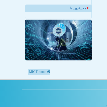
جدیدترین ها
MIGT home
یت