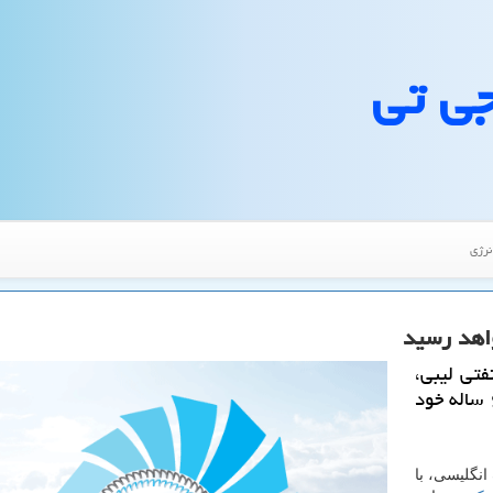
جی تی
نرژی
فتی لیبی،
تولید نفت این كشور، این ماه به بالاترین ركورد ۶ ساله خود
انگلیسی، با