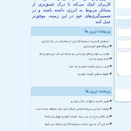
کاربران کمک می‌کند تا درک عمیق‌تری از
مسائل مربوط به انرژی داشته باشند و در
تصمیم‌گیری‌های خود در این زمینه، موفق‌تر
عمل کنند
پربیننده ترین ها
استقبال گسترده سرمایه گذاران از مشارکت در راه اندازی
نیروگاه های خورشیدی
نظارت بر خودرو های وارداتی دو مرحله ای شد این خودرو ها
اجازه ورود ندارند
شیب ریزش قیمت خودرو تند شد
سقوط سنگین قیمت خودرو
پربحث ترین ها
تغییر شدید نرخها در بازار خودرو
عملیات اجرایی جریمه مالیاتی شرکت ملی نفت متوقف شده است
چرا وقتی نرخ ارز می ریزد، قیمت خودرو جهش می کند؟
ناترازی آب و برق با جذب سرمایه گذاری برطرف می شود