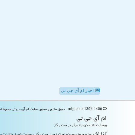
اخبار ام آی جی تی
migtco.ir 1397-1405 - حقوق مادی و معنوی سایت ام آی جی تی محفوظ است
ام آی جی تی
وبسایت اقتصادی با تمرکز بر نفت و گاز
MIGT: دروازه‌ای به سوی دنیای انرژی، از نفت و گاز و سوخت فسیلی تا انرژی