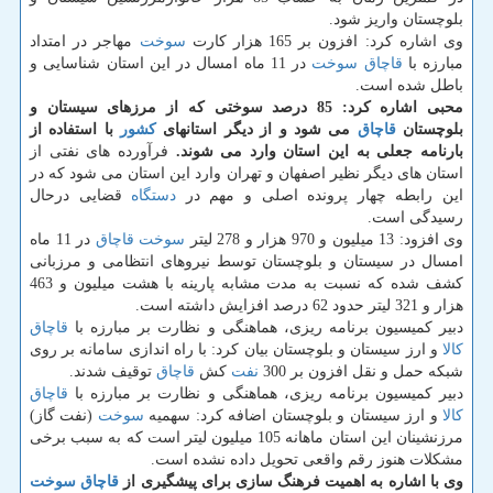
بلوچستان واریز شود.
وی اشاره كرد: افزون بر 165 هزار كارت
سوخت
مهاجر در امتداد
مبارزه با
قاچاق
سوخت
در 11 ماه امسال در این استان شناسایی و
باطل شده است.
محبی اشاره كرد: 85 درصد سوختی كه از مرزهای سیستان و
بلوچستان
قاچاق
می شود و از دیگر استانهای
كشور
با استفاده از
بارنامه جعلی به این استان وارد می شوند.
فرآورده های نفتی از
استان های دیگر نظیر اصفهان و تهران وارد این استان می شود كه در
این رابطه چهار پرونده اصلی و مهم در
دستگاه
قضایی درحال
رسیدگی است.
وی افزود: 13 میلیون و 970 هزار و 278 لیتر
سوخت
قاچاق
در 11 ماه
امسال در سیستان و بلوچستان توسط نیروهای انتظامی و مرزبانی
كشف شده كه نسبت به مدت مشابه پارینه با هشت میلیون و 463
هزار و 321 لیتر حدود 62 درصد افزایش داشته است.
دبیر كمیسیون برنامه ریزی، هماهنگی و نظارت بر مبارزه با
قاچاق
كالا
و ارز سیستان و بلوچستان بیان كرد: با راه اندازی سامانه بر روی
شبكه حمل و نقل افزون بر 300
نفت
كش
قاچاق
توقیف شدند.
دبیر كمیسیون برنامه ریزی، هماهنگی و نظارت بر مبارزه با
قاچاق
كالا
و ارز سیستان و بلوچستان اضافه كرد: سهمیه
سوخت
(نفت گاز)
مرزنشینان این استان ماهانه 105 میلیون لیتر است كه به سبب برخی
مشكلات هنوز رقم واقعی تحویل داده نشده است.
وی با اشاره به اهمیت فرهنگ سازی برای پیشگیری از
قاچاق
سوخت