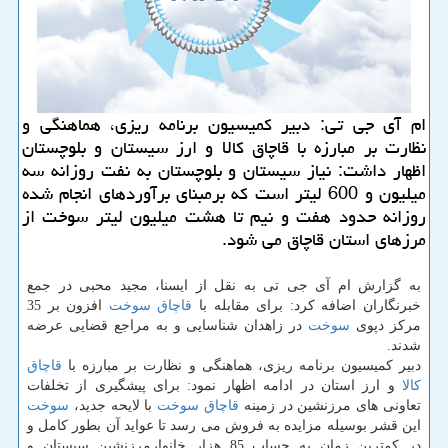
ام آی جی تی: دبیر كمیسیون برنامه ریزی، هماهنگی و
نظارت بر مبارزه با قاچاق كالا و ارز سیستان و بلوچستان
اظهار داشت: نیاز سیستان و بلوچستان به نفت روزانه سه
میلیون و 600 لیتر است كه برمبنای برآوردهای انجام شده
روزانه حدود هفت و نیم تا هشت میلیون لیتر سوخت از
مرزهای استان قاچاق می شود.
به گزارش ام آی جی تی به نقل از ایسنا، مجید محبی در جمع
خبرنگاران اضافه كرد: برای مقابله با
قاچاق
سوخت
افزون بر 35
مركز دپوی
سوخت
در زاهدان شناسایی و به مراجع قضایی عرضه
شدند.
دبیر كمیسیون برنامه ریزی، هماهنگی و نظارت بر مبارزه با
قاچاق
كالا
و ارز استان در ادامه اظهار نمود: برای پیشگیری از تخلفات
تعاونی های مرزنشین در زمینه
قاچاق
سوخت
با لایحه جدید،
سوخت
این قشر بوسیله مزایده به فروش می رسد تا عواید آن بطور كامل و
در كمترین زمان به حساب 85 هزار خانوارمرزنشین سیستان و