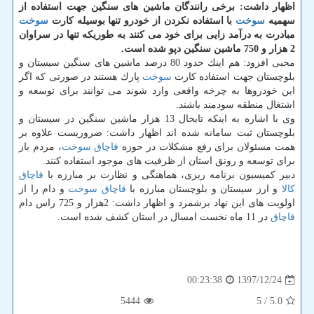
اظهار داشت: برخی رانندگان ماشین های سنگین جهت استفاده از
سهمیه
سوخت
با استفاده نكردن از خودرو تنها بوسیله كارت
سوخت
مبادرت به درآمد زایی برای خود می كنند به طوریكه تنها در سراوان
2 هزار و 750 ماشین سنگین دپو شده است.
محبی افزود: هم اینك حدود 80 درصد ماشین های سنگین سیستان و
بلوچستان جهت استفاده كارت
سوخت
پارك هستند در صورتی كه اگر
این خودروها به چرخه واقعی وارد شوند می توانند برای توسعه و
اشتغال منطقه سودمند باشند.
وی با اشاره به اینكه تابحال 13 هزار ماشین سنگین در سیستان و
بلوچستان ثبت سامانه شده اند اظهار داشت: ضروریست علاوه بر
همت مسئولان برای رفع مشكلات در حوزه
قاچاق
سوخت
، مردم باز
برای توسعه و رونق استان از ظرفیت های موجود استفاده كنند.
دبیر كمیسیون برنامه ریزی، هماهنگی و نظارت بر مبارزه با
قاچاق
كالا
و ارز سیستان و بلوچستان مبارزه با
قاچاق
سوخت
و دام را از
اولویت های این نهاد برشمرد و اظهار داشت: 2هزار و 725 راس دام
قاچاق
در 11 ماه نخست امسال در استان كشف شده است.
1397/12/24
00:23:38
5444
/ 5
5.0