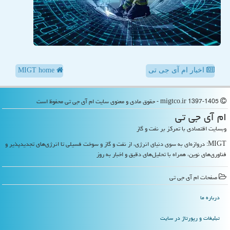
اخبار ام آی جی تی
MIGT home
migtco.ir 1397-1405 - حقوق مادی و معنوی سایت ام آی جی تی محفوظ است
ام آی جی تی
وبسایت اقتصادی با تمرکز بر نفت و گاز
MIGT: دروازه‌ای به سوی دنیای انرژی، از نفت و گاز و سوخت فسیلی تا انرژی‌های تجدیدپذیر و
فناوری‌های نوین، همراه با تحلیل‌های دقیق و اخبار به روز
صفحات ام آی جی تی
درباره ما
تبلیغات و رپورتاژ در سایت