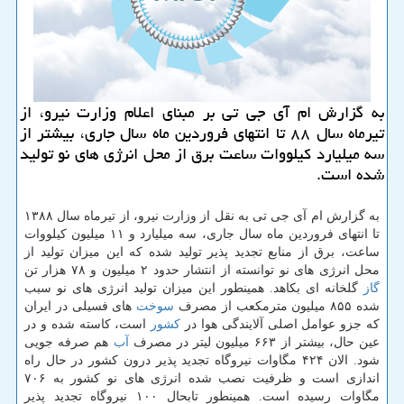
به گزارش ام آی جی تی بر مبنای اعلام وزارت نیرو، از
تیرماه سال ۸۸ تا انتهای فروردین ماه سال جاری، بیشتر از
سه میلیارد كیلووات ساعت برق از محل انرژی های نو تولید
شده است.
به گزارش ام آی جی تی به نقل از وزارت نیرو، از تیرماه سال ۱۳۸۸
تا انتهای فروردین ماه سال جاری، سه میلیارد و ۱۱ میلیون كیلووات
ساعت، برق از منابع تجدید پذیر تولید شده كه این میزان تولید از
محل انرژی های نو توانسته از انتشار حدود ۲ میلیون و ۷۸ هزار تن
گاز
گلخانه ای بكاهد. همینطور این میزان تولید انرژی های نو سبب
شده ۸۵۵ میلیون مترمكعب از مصرف
سوخت
های فسیلی در ایران
كه جزو عوامل اصلی آلایندگی هوا در
كشور
است، كاسته شده و در
عین حال، بیشتر از ۶۶۳ میلیون لیتر در مصرف
آب
هم صرفه جویی
شود. الان ۴۲۴ مگاوات نیروگاه تجدید پذیر درون كشور در حال راه
اندازی است و ظرفیت نصب شده انرژی های نو كشور به ۷۰۶
مگاوات رسیده است. همینطور تابحال ۱۰۰ نیروگاه تجدید پذیر