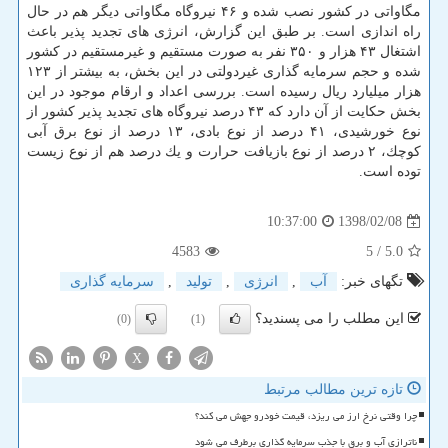
مگاواتی در كشور نصب شده و ۴۶ نیروگاه مگاواتی دیگر هم در حال
راه اندازی است. بر طبق این گزارش، انرژی های تجدید پذیر باعث
اشتغال ۴۳ هزار و ۳۵۰ نفر به صورت مستقیم و غیرمستقیم در كشور
شده و حجم سرمایه گذاری غیردولتی در این بخش، به بیشتر از ۱۲۳
هزار میلیارد ریال رسیده است. بررسی اعداد و ارقام موجود در این
بخش حكایت از آن دارد كه ۴۳ درصد نیروگاه های تجدید پذیر كشور از
نوع خورشیدی، ۴۱ درصد از نوع بادی، ۱۳ درصد از نوع برق آبی
كوچك، ۲ درصد از نوع بازیافت حرارت و یك درصد هم از نوع زیست
توده است.
1398/02/08
10:37:00
4583
/ 5
5.0
تگهای خبر:
آب
,
انرژی
,
تولید
,
سرمایه گذاری
این مطلب را می پسندید؟
(0)
(1)
X
تازه ترین مطالب مرتبط
چرا وقتی نرخ ارز می ریزد، قیمت خودرو جهش می کند؟
ناترازی آب و برق با جذب سرمایه گذاری برطرف می شود