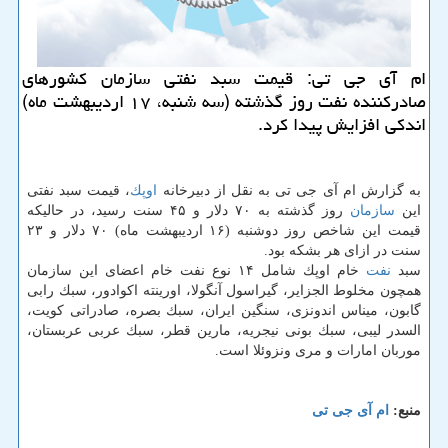
ام آی جی تی: قیمت سبد نفتی سازمان كشورهای
صادركننده نفت روز گذشته (سه شنبه، ۱۷ اردیبهشت ماه)
اندكی افزایش پیدا كرد.
به گزارش ام آی جی تی به نقل از دبیرخانه
اوپك
، قیمت سبد نفتی
این
سازمان
روز گذشته به ۷۰ دلار و ۴۵ سنت رسید، در حالیكه
قیمت این شاخص روز دوشنبه (۱۶ اردیبهشت ماه) ۷۰ دلار و ۲۳
سنت در ازای هر بشكه بود.
سبد
نفت
خام اوپك شامل ۱۴ نوع نفت خام اعضای این سازمان
همچون مخلوط الجزایر، گیراسول آنگولا، اورینته اكوادور، سبك رابی
گابون، میناس اندونزی، سنگین ایران، سبك بصره، صادراتی كویت،
السدر لیبی، سبك بونی نیجریه، مارین قطر، سبك عربی عربستان،
موربان امارات و مری ونزوئلا است.
منبع:
ام آی جی تی