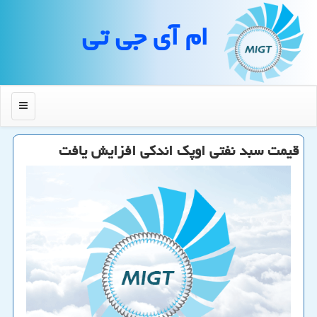
ام آی جی تی
منو
قیمت سبد نفتی اوپك اندكی افزایش یافت