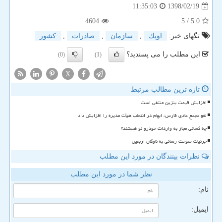
1398/02/19
11:35:03
4604
/ 5
5.0
تگهای خبر:
اوپك
,
سازمان
,
صادرات
,
كشور
این مطلب را می پسندید؟
(0)
(1)
X
تازه ترین مطالب مرتبط
افزایش قیمت بنزین منتفی است
لغو مجمع عادی فارس، ابهام در انتخاب هیأت مدیره را افزایش داد
چه کسانی مجاز به واردات خودرو نو هستند؟
جزئیات سوخت رسانی به ناوگان اربعین
نظرات بینندگان در مورد این مطلب
نظر شما در مورد این مطلب
نام:
ایمیل: