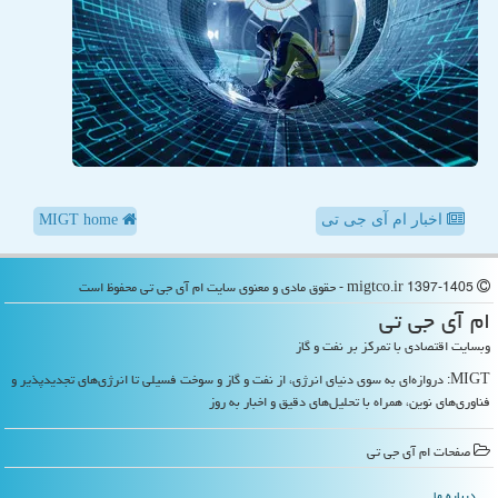
اخبار ام آی جی تی
MIGT home
migtco.ir 1397-1405 - حقوق مادی و معنوی سایت ام آی جی تی محفوظ است
ام آی جی تی
وبسایت اقتصادی با تمرکز بر نفت و گاز
MIGT: دروازه‌ای به سوی دنیای انرژی، از نفت و گاز و سوخت فسیلی تا انرژی‌های تجدیدپذیر و
فناوری‌های نوین، همراه با تحلیل‌های دقیق و اخبار به روز
صفحات ام آی جی تی
درباره ما