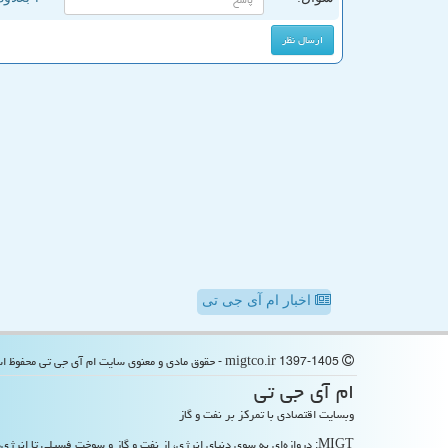
اخبار ام آی جی تی
migtco.ir 1397-1405 - حقوق مادی و معنوی سایت ام آی جی تی محفوظ است
ام آی جی تی
وبسایت اقتصادی با تمرکز بر نفت و گاز
MIGT: دروازه‌ای به سوی دنیای انرژی، از نفت و گاز و سوخت فسیلی تا انرژی