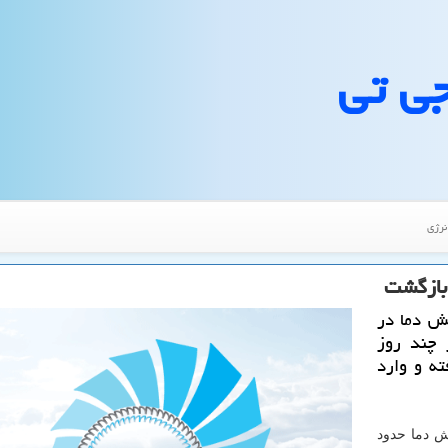
جی تی
نرژی
هش دما در
 چند روز
ه و وارد
ش دما حدود