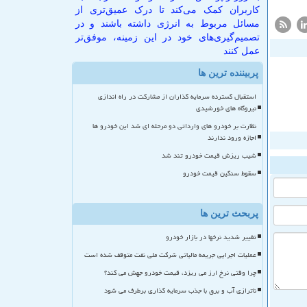
کاربران کمک می‌کند تا درک عمیق‌تری از
مسائل مربوط به انرژی داشته باشند و در
تصمیم‌گیری‌های خود در این زمینه، موفق‌تر
عمل کنند
پربیننده ترین ها
استقبال گسترده سرمایه گذاران از مشارکت در راه اندازی
نیروگاه های خورشیدی
نظارت بر خودرو های وارداتی دو مرحله ای شد این خودرو ها
اجازه ورود ندارند
شیب ریزش قیمت خودرو تند شد
سقوط سنگین قیمت خودرو
پربحث ترین ها
تغییر شدید نرخها در بازار خودرو
عملیات اجرایی جریمه مالیاتی شرکت ملی نفت متوقف شده است
چرا وقتی نرخ ارز می ریزد، قیمت خودرو جهش می کند؟
ناترازی آب و برق با جذب سرمایه گذاری برطرف می شود