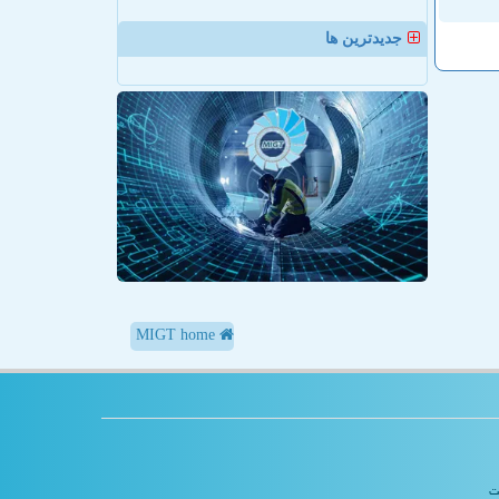
جدیدترین ها
MIGT home
یت