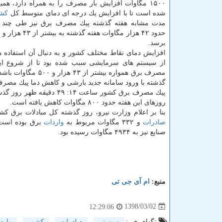
۱۵۰۰ مگاوات افزایش بار مصرف را به همراه دارد، هم
شده است تا با افزایش یك درجه ای دمای متوسط كل
كش
مدت مشابه هفته گذشته پیك مصرف برق نیز طی چند رو
برسد.
افزایش دمای نقاط مختلف كشور و به دنبال آن استفاده ه
از سیستم های سرمایشی سبب شده بود تا از شروع این
مصرف برق همواره بیشتر از ۴۳ هزار
گذشته با ورود سامانه جدید بارشی و كاهش دما پیك مصرف نیز مجدداً 
روزهای این هفته حدود ۸۰۰ مگاوات كاهش یافته است.
بنا بر اعلام وزارت نیرو، روز گذشته كل مبادلات برق كشور حدود یك ۱۷۸۷ مگاوات بوده است كه از این میزان 
صادرات
و ۳۳۲ مگاوات مربوط به
واردات
صنایع نیز به ۴۹۳۴ مگاوات رسیده بود.
منبع:
ام آی جی تی
1398/03/02
12:29:06
تگهای خبر:
سیستم
,
صادرات
,
كشور
,
وارد