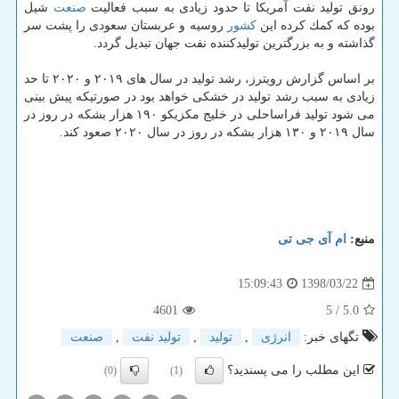
رونق تولید نفت آمریكا تا حدود زیادی به سبب فعالیت
صنعت
شیل
بوده كه كمك كرده این
كشور
روسیه و عربستان سعودی را پشت سر
گذاشته و به بزرگترین تولیدكننده نفت جهان تبدیل گردد.
بر اساس گزارش رویترز، رشد تولید در سال های ۲۰۱۹ و ۲۰۲۰ تا حد
زیادی به سبب رشد تولید در خشكی خواهد بود در صورتیكه پیش بینی
می شود تولید فراساحلی در خلیج مكزیكو ۱۹۰ هزار بشكه در روز در
سال ۲۰۱۹ و ۱۳۰ هزار بشكه در روز در سال ۲۰۲۰ صعود كند.
منبع:
ام آی جی تی
1398/03/22
15:09:43
4601
/ 5
5.0
تگهای خبر:
انرژی
,
تولید
,
تولید نفت
,
صنعت
این مطلب را می پسندید؟
(0)
(1)