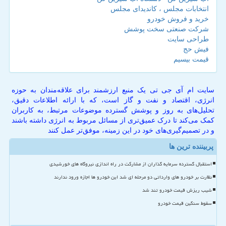
انتخابات مجلس ، کاندیدای مجلس
خرید و فروش خودرو
شرکت صنعتی سخت پوشش
طراحی سایت
فیش حج
قیمت بیسیم
سایت ام آی جی تی یک منبع ارزشمند برای علاقه‌مندان به حوزه
انرژی، اقتصاد و نفت و گاز است، که با ارائه اطلاعات دقیق،
تحلیل‌های به روز و پوشش گسترده موضوعات مرتبط، به کاربران
کمک می‌کند تا درک عمیق‌تری از مسائل مربوط به انرژی داشته باشند
و در تصمیم‌گیری‌های خود در این زمینه، موفق‌تر عمل کنند
پربیننده ترین ها
استقبال گسترده سرمایه گذاران از مشارکت در راه اندازی نیروگاه های خورشیدی
نظارت بر خودرو های وارداتی دو مرحله ای شد این خودرو ها اجازه ورود ندارند
شیب ریزش قیمت خودرو تند شد
سقوط سنگین قیمت خودرو