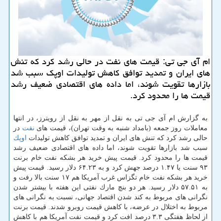
ام آی جی تی: قیمت های نفت در حالی رشد كرد كه تنش
های ایران و تمدید توافق كاهش تولیدات اوپك سبب شد
بازارها تقویت شوند، اما داده های اقتصادی ضعیف رشد
قیمت ها را محدود كرد.
به گزارش ام آی جی تی به نقل از مهر به نقل از رویترز، در انتها
معاملات روز جمعه (بامداد شنبه به وقت تهران)، قیمت های
نفت
در
حالی رشد كرد كه تنش های ایران و تمدید توافق كاهش تولیدات
اوپك
سبب شد بازارها تقویت شوند، اما داده های اقتصادی ضعیف رشد
قیمت ها را محدود كرد. قیمت پیش خرید هر بشكه نفت خام برنت
۹۳ سنت یا ۱.۴۷ درصد جهش كرد و به ۶۴.۲۳ دلار رسید. قیمت پیش
خرید هر بشكه نفت خام تگزاس غرب آمریكا هم ۱۷ سنت بالا رفت و
به ۵۷.۵۱ دلار رسید. هر دو بنچ مارك نفتی این هفته با بیشتر شدن
نگرانی های مربوط به كند شدن اقتصاد جهانی، نسبت به نگرانی های
مربوط به اختلال در عرضه، با كاهش قیمت روبرو شدند. قیمت برنت
از لحاظ هفتگی ۳.۳ درصد افت كرد و قیمت نفت آمریكا هم با كاهش