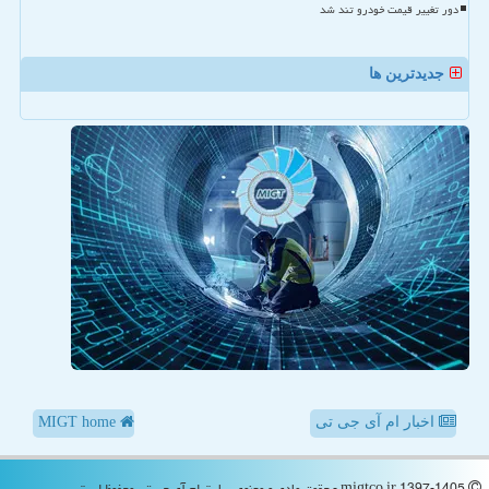
دور تغییر قیمت خودرو تند شد
جدیدترین ها
اخبار ام آی جی تی
MIGT home
migtco.ir 1397-1405 - حقوق مادی و معنوی سایت ام آی جی تی محفوظ است