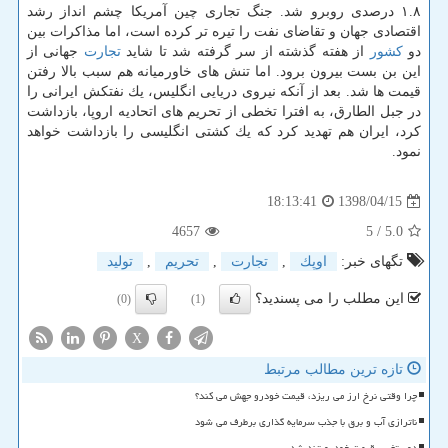
۱.۸ درصدی روبرو شد. جنگ تجاری چین آمریكا چشم انداز رشد
اقتصادی جهان و تقاضای نفت را تیره تر كرده است، اما مذاكرات بین
دو
كشور
از هفته گذشته از سر گرفته شد تا شاید
تجارت
جهانی از
این بن بست بیرون برود. اما تنش های خاورمیانه هم سبب بالا رفتن
قیمت ها شد. بعد از آنكه نیروی دریایی انگلیس، یك نفتكش ایرانی را
در جبل الطارق، به افترا تخطی از تحریم های اتحادیه اروپا، بازداشت
كرد، ایران هم تهدید كرد كه یك كشتی انگلیسی را بازداشت خواهد
نمود.
1398/04/15
18:13:41
4657
/ 5
5.0
تگهای خبر:
اوپك
,
تجارت
,
تحریم
,
تولید
این مطلب را می پسندید؟
(0)
(1)
X
تازه ترین مطالب مرتبط
چرا وقتی نرخ ارز می ریزد، قیمت خودرو جهش می کند؟
ناترازی آب و برق با جذب سرمایه گذاری برطرف می شود