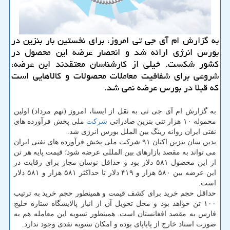
به گزارش ام آی جی تی امروز، برای نخستین بار بنزین در
بورس انرژی ارائه شد و انحصار عرضه این محصول در
كشور شكست. خیلی از كارشناسان معتقدند این عرضه،
شروعی برای شفافیت معاملات محصولات و كالاهایی است
كه قبلا در بورس عرضه نمی شد.
به گزارش ام آی جی تی به نقل از ایسنا، امروز (نهم مرداد) اولین
محموله ۱۰ هزار تنی بنزین صادراتی
شركت
ملی پخش فرآورده های
نفتی ایران روانه رینگ بین الملل بورس انرژی شد.
بدین سان بنزین اكتان ۹۱ شركت ملی پخش فرآورده های نفتی ایران
می تواند به مقصد بازارهای بین المللی عرضه شود؛ قیمت پایه هر تن
از این محصول ۵۸۱ دلار بود و حداقل نوسان مجاز برای رقابت در
این عرضه بین ۵۸۰ هزار و ۴۱۹ دلار تا حداكثر ۵۸۱ هزار و ۵۸۱ دلار
است.
حداقل حجم خرید برای كشف قیمت و همینطور حجم خرید به ترتیب
۱۰۰ تن خواهد بود و محل تحویل آن از انبار پالایشگاه ستاره خلیج
فارس به مقصد افغانستان است. همینطور تسویه این معامله هم به
صورت اسناد خارج از پایاپای بوده و امكان تسویه نقدی وجود ندارد.