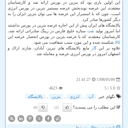
این اولین باری بود كه بنزین در بورس ارائه شد و كارشناسان
معتقدند این عرضه نویدبخش عرضه مستمر بنزین در بورس انرژی
است، چون كه با استمرار این عرضه ها می توان بنزین ایران را به
دیگر كشورها صادر كرد.
پالایشگاه های ایران پیش از این اجازه عرضه بنزین در بورس نداشتند
اما امروز تولید
نفت
ستاره خلیج فارس در رینگ صادراتی ارائه شد،
كارشناسان معتقدند كه با عرضه بنزین در بورس انحصار عرضه این
كالا
شكسته شده و این مورد سبب شفافیت می شود.
علاوه بر این
گاز
مایع پالایشگاه های تبریز، آبادان، شازند اراك و
اصفهان امروز در بورس انرژی عرضه و معامله شد.
1398/05/09
21:41:27
4623
/ 5
5.0
تگهای خبر:
آب
,
انرژی
,
بنزین
,
پالایشگاه
این مطلب را می پسندید؟
(0)
(1)
X
تازه ترین مطالب مرتبط