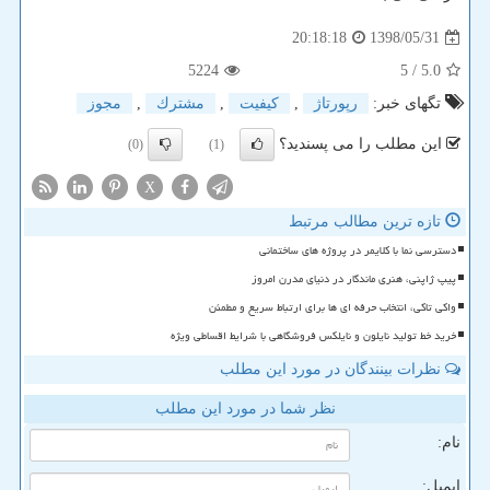
1398/05/31
20:18:18
5224
/ 5
5.0
تگهای خبر:
رپورتاژ
,
كیفیت
,
مشترك
,
مجوز
این مطلب را می پسندید؟
(0)
(1)
X
تازه ترین مطالب مرتبط
دسترسی نما با کلایمر در پروژه های ساختمانی
پیپ ژاپنی، هنری ماندگار در دنیای مدرن امروز
واکی تاکی، انتخاب حرفه ای ها برای ارتباط سریع و مطمئن
خرید خط تولید نایلون و نایلکس فروشگاهی با شرایط اقساطی ویژه
نظرات بینندگان در مورد این مطلب
نظر شما در مورد این مطلب
نام:
ایمیل: