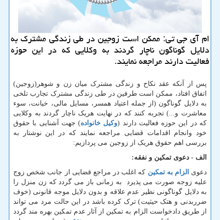
ام آی جی تی: ممكن است زوجین در طی زندگی مشترك به
دلایل گوناگون ناچار گردند به وكلایی كه در این حوزه
فعالیت دارند مراجعه نمایند.
پس از آنکه عقد نکاح و زندگی مشترک میان زن و شوهر(زوجین)
اتفاق افتاد، ممکن است طرفین در طی زندگی مشترک تجارب تلخی
به دلایل گوناگون (از جمله اعتیاد همسر، مسایل مالی، خیانت، سوء
معاشرت و...) تجربه کنند که در نهایت هریک ناچار گردند به وکلایی
که در این حوزه فعالیت دارند (
وکیل خانواده
) جهت آشنایی با حقوق
خود وانجام اقدامات قضایی مراجعه نمایند که در این نوشتار به
بررسی اهم حقوق هریک از زوجین می پردازیم:
الف - دعوی تمکین و نفقه:
دعوی
الزام به تمکین
که اغلب در مراجع قضایی از جانب شخص زوج
علیه زوجه صورت می پذیرد به زمانی باز می گردد که زن منزل را
به دلایل گوناگونی نظیر عدم علاقه و بدون دلایل موجه قانونی (خوف
ضرربدنی و هتک حیثیت) ترک کرده باشد در این حالت مرد می تواند
از طریق دادخواست الزام به تمکین از آثار عدم تمکین بهره مند گردد