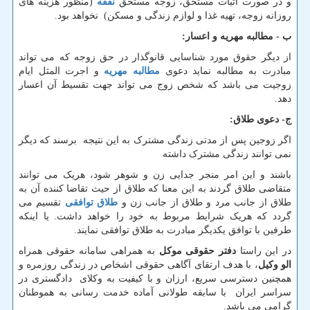
و در صورت اثبات مستحق، زوجه مستحق
نفقه
(منظور هزینه های
روزانه زوجه، تهیه غذا و لوازم زندگی و مسکن) نخواهد بود.
ب - مطالبه مهریه و اعسار:
از دیگر حقوق مورد شناسایی قانوگذار در حق زوجه که می تواند
مبادرت به مطالبه نماید دعوی
مطالبه مهریه
و اجرت المثل ایام
زوجیت می باشد که شخص زوج می تواند جهت تقسیط آن اعسار
دهد.
ج- دعوی طلاق:
اگر زوجین پس از مدتی زندگی مشترک به این نتیجه برسند که دیگر
نمی توانند زندگی مشترک داشته
باشند و این امر منجر جدایی زن و شوهر شود، هریک می توانند
متقاضی طلاق گردند به این معنا که طلاق از حیث تقاضا کننده آن به
طلاق از جانب مرد و طلاق از جانب زن و
طلاق توافقی
تقسیم می
گردد که هریک شرایط مربوط به خود را خواهد داشت. یا اینکه
طرفین با توافق یکدیگر مبادرت به طلاق توافقی نمایند.
در این راستا
دفتر حقوقی موکل
به همراهی سامانه حقوقی همراه
الو وکیل
، با هدف ارتقای آگاهی حقوقی اشخاص در زندگی روزمره و
همچنین دسترسی سریع، ارزان و با کیفیت به وکلای دادگستری در
سراسر ایران با سابقه طولانی آماده خدمت رسانی به هموطنان
گرامی می باشد.